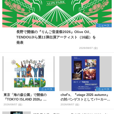
ニュース
長野で開催の『りんご音楽祭2026』Olive Oil、
TENDOUJIら第11弾出演アーティスト（16組）を
発表
2026/08/07 (金)
ニュース
ニュース
東京「海の森公園」で開催の
chef’s、『utage 2026 autumn』
『TOKYO ISLAND 2026』
の対バンゲストとしてパーカーズ
BIGMAMA、flumpoolら第3弾出
を発表
2026/08/07 (金)
2026/08/07 (金)
演者7組を発表 ワークショッ
プ・アート出展者を募集