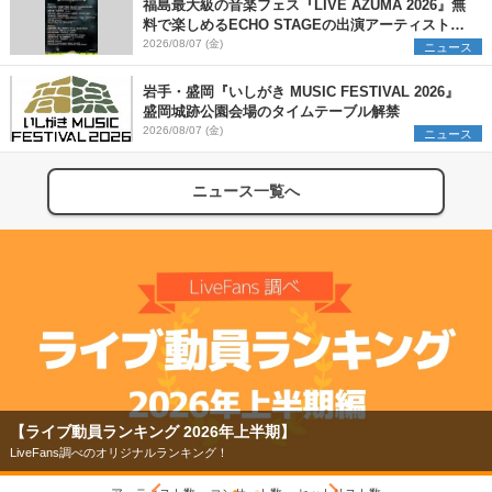
福島最大級の音楽フェス『LIVE AZUMA 2026』無
料で楽しめるECHO STAGEの出演アーティストを
発表
2026/08/07 (金)
ニュース
岩手・盛岡『いしがき MUSIC FESTIVAL 2026』
盛岡城跡公園会場のタイムテーブル解禁
2026/08/07 (金)
ニュース
ニュース一覧へ
【ライブ動員ランキング 2026年上半期】
LiveFans調べのオリジナルランキング！