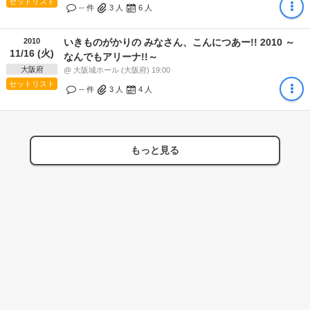
セットリスト
-- 件
3
人
6
人
2010
いきものがかりの みなさん、こんにつあー!! 2010 ～
11/16 (火)
なんでもアリーナ!!～
大阪府
@ 大阪城ホール (大阪府) 19:00
セットリスト
-- 件
3
人
4
人
もっと見る