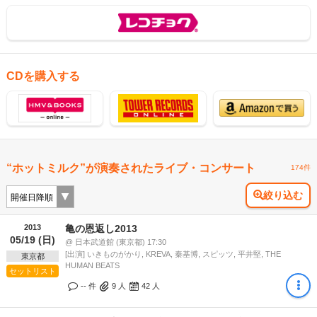
CDを購入する
“ホットミルク”が演奏されたライブ・コンサート
174件
絞り込む
2013
亀の恩返し2013
05/19 (日)
@ 日本武道館 (東京都) 17:30
[出演] いきものがかり, KREVA, 秦基博, スピッツ, 平井堅, THE
東京都
HUMAN BEATS
セットリスト
-- 件
9
人
42
人