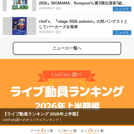
2026』BIGMAMA、flumpoolら第3弾出演者7組を
発表 ワークショップ・アート出展者を募集
2026/08/07 (金)
ニュース
chef’s、『utage 2026 autumn』の対バンゲストと
してパーカーズを発表
2026/08/07 (金)
ニュース
ニュース一覧へ
【ライブ動員ランキング 2026年上半期】
LiveFans調べのオリジナルランキング！
アーティスト数
コンサート数
セットリスト数