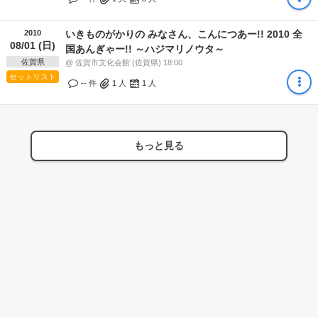
2010
いきものがかりの みなさん、こんにつあー!! 2010 全
08/01 (日)
国あんぎゃー!! ～ハジマリノウタ～
佐賀県
@ 佐賀市文化会館 (佐賀県) 18:00
セットリスト
-- 件
1
人
1
人
もっと見る