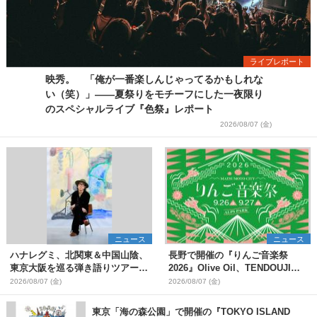
ライブレポート
映秀。 「俺が一番楽しんじゃってるかもしれな
い（笑）」――夏祭りをモチーフにした一夜限り
のスペシャルライブ『色祭』レポート
2026/08/07 (金)
ニュース
ニュース
ハナレグミ、北関東＆中国山陰、
長野で開催の『りんご音楽祭
東京大阪を巡る弾き語りツアー10
2026』Olive Oil、TENDOUJIら
月より開催決定
第11弾出演アーティスト（16組）
2026/08/07 (金)
2026/08/07 (金)
を発表
東京「海の森公園」で開催の『TOKYO ISLAND