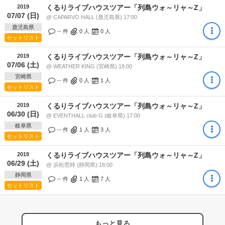
2019
くるりライブハウスツアー「列島ウォ～リャ～Z」
07/07 (日)
@ CAPARVO HALL (鹿児島県) 17:00
鹿児島県
-- 件
0
人
0
人
セットリスト
2019
くるりライブハウスツアー「列島ウォ～リャ～Z」
07/06 (土)
@ WEATHER KING (宮崎県) 18:00
宮崎県
-- 件
0
人
1
人
セットリスト
2019
くるりライブハウスツアー「列島ウォ～リャ～Z」
06/30 (日)
@ EVENTHALL club-G (岐阜県) 17:00
岐阜県
-- 件
1
人
3
人
セットリスト
2019
くるりライブハウスツアー「列島ウォ～リャ～Z」
06/29 (土)
@ 浜松窓枠 (静岡県) 18:00
静岡県
-- 件
1
人
7
人
セットリスト
もっと見る