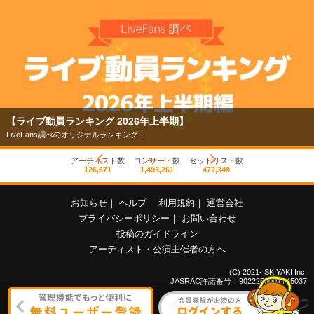
【ライブ動員ランキング 2026年上半期】
LiveFans調べのオリジナルランキング！
アーティスト数
コンサート数
セットリスト数
126,671
1,493,261
472,348
お知らせ
｜
ヘルプ
｜
利用規約
｜
運営会社
プライバシーポリシー
｜
お問い合わせ
投稿のガイドライン
アーティスト・公演主催者の方へ
(C) 2021- SKIYAKI Inc.
JASRAC許諾番号：9022255001Y45037