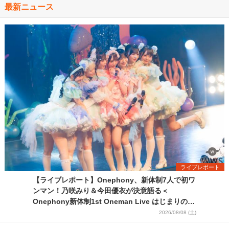
最新ニュース
ライブレポート
【ライブレポート】Onephony、新体制7人で初ワ
ンマン！乃咲みり＆今田優衣が決意語る＜
Onephony新体制1st Oneman Live はじまりの夏
＞
2026/08/08 (土)