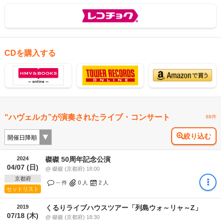
CDを購入する
“ハヴェルカ”が演奏されたライブ・コンサート
88件
絞り込む
2024
磔磔 50周年記念公演
04/07 (日)
@ 磔磔 (京都府) 18:00
京都府
-- 件
0
人
2
人
セットリスト
2019
くるりライブハウスツアー「列島ウォ～リャ～Z」
07/18 (木)
@ 磔磔 (京都府) 18:30