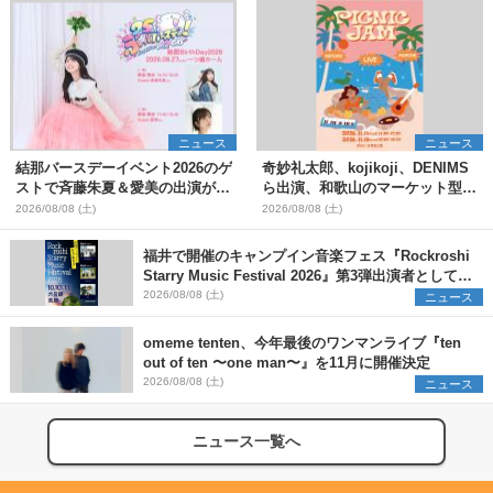
ニュース
ニュース
結那バースデーイベント2026のゲ
奇妙礼太郎、kojikoji、DENIMS
ストで斉藤朱夏＆愛美の出演が決
ら出演、和歌山のマーケット型野
定
外イベント『PICNIC JAM
2026/08/08 (土)
2026/08/08 (土)
2026』早割チケット発売開始
福井で開催のキャンプイン音楽フェス『Rockroshi
Starry Music Festival 2026』第3弾出演者として
SCOOBIE DO、かりゆし58、Reiを発表
2026/08/08 (土)
ニュース
omeme tenten、今年最後のワンマンライブ『ten
out of ten 〜one man〜』を11月に開催決定
2026/08/08 (土)
ニュース
ニュース一覧へ