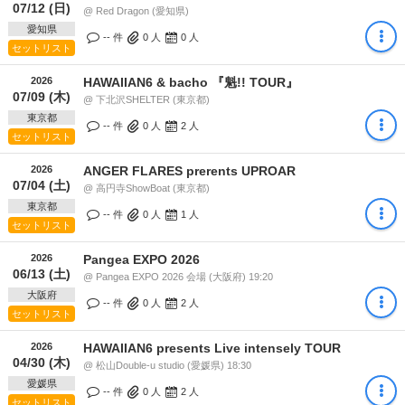
07/12 (日)
@ Red Dragon (愛知県)
愛知県
-- 件
0
人
0
人
セットリスト
2026
HAWAIIAN6 & bacho 『魁!! TOUR』
07/09 (木)
@ 下北沢SHELTER (東京都)
東京都
-- 件
0
人
2
人
セットリスト
2026
ANGER FLARES prerents UPROAR
07/04 (土)
@ 高円寺ShowBoat (東京都)
東京都
-- 件
0
人
1
人
セットリスト
2026
Pangea EXPO 2026
06/13 (土)
@ Pangea EXPO 2026 会場 (大阪府) 19:20
大阪府
-- 件
0
人
2
人
セットリスト
2026
HAWAIIAN6 presents Live intensely TOUR
04/30 (木)
@ 松山Double-u studio (愛媛県) 18:30
愛媛県
-- 件
0
人
2
人
セットリスト