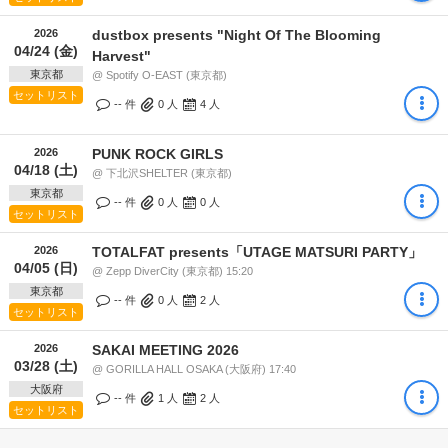
2026
dustbox presents "Night Of The Blooming
04/24 (金)
Harvest"
東京都
@ Spotify O-EAST (東京都)
セットリスト
-- 件
0
人
4
人
2026
PUNK ROCK GIRLS
04/18 (土)
@ 下北沢SHELTER (東京都)
東京都
-- 件
0
人
0
人
セットリスト
2026
TOTALFAT presents「UTAGE MATSURI PARTY」
04/05 (日)
@ Zepp DiverCity (東京都) 15:20
東京都
-- 件
0
人
2
人
セットリスト
2026
SAKAI MEETING 2026
03/28 (土)
@ GORILLA HALL OSAKA (大阪府) 17:40
大阪府
-- 件
1
人
2
人
セットリスト