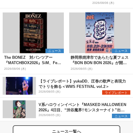
2026/08/06 (木)
ニュース
ニュース
The BONEZ 対バンツアー
静岡県焼津市であらたな夏フェス
『MATCHBOX2026』SiM、Fear,
『BON BON BON 2026』が開
and Loathing in Las Vegasら対
催 音楽ライブ×盆踊り×DJ×屋台
2026/08/06 (木)
2026/08/05 (水)
バンアーティストを一斉解禁
グルメ×ランタンナイトで彩る2日
間
【ライブレポート】yukaDD、圧巻の歌声と表現力
でトリを飾る＜WWS FESTIVAL vol.2＞
2026/08/05 (水)
ライブレポート
V系ハロウィンイベント『MASKED HALLOWEEN
2026』4日目、“渋谷魔界†モンスターナイト”出演6
組を発表
2026/08/05 (水)
ニュース
ニュース一覧へ