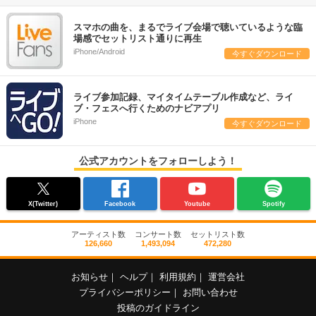
スマホの曲を、まるでライブ会場で聴いているような臨
場感でセットリスト通りに再生
iPhone/Android
今すぐダウンロード
ライブ参加記録、マイタイムテーブル作成など、ライ
ブ・フェスへ行くためのナビアプリ
iPhone
今すぐダウンロード
公式アカウントをフォローしよう！
X(Twitter)
Facebook
Youtube
Spotify
アーティスト数
コンサート数
セットリスト数
126,660
1,493,094
472,280
お知らせ
｜
ヘルプ
｜
利用規約
｜
運営会社
プライバシーポリシー
｜
お問い合わせ
投稿のガイドライン