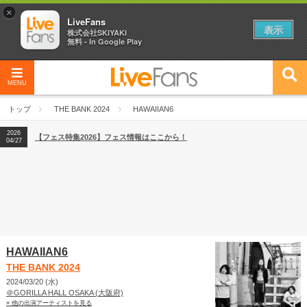
×
LiveFans
表示
株式会社SKIYAKI
無料 - In Google Play
MENU
2026
【フェス特集2026】フェス情報はここから！
04/27
トップ
THE BANK 2024
HAWAIIAN6
2026
【ライブ動員ランキング】2026年上半期編発表！
07/28
2026
【フェス特集2026】フェス情報はここから！
04/27
2026
【ライブ動員ランキング】2026年上半期編発表！
07/28
HAWAIIAN6
THE BANK 2024
2024/03/20 (水)
＠GORILLA HALL OSAKA (大阪府)
» 他の出演アーティストを見る