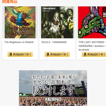
関連商品
The Brightness In Rebirth
SOULS - HAWAIIAN6
THE LAST ANTHEMS -
HAWAIIAN6 / dustbox /
locofrank