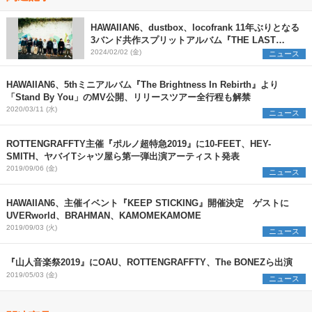
HAWAIIAN6、dustbox、locofrank 11年ぶりとなる
3バンド共作スプリットアルバム『THE LAST
ANTHEMS』リリース決定＆6都市7会場にてツアー
2024/02/02 (金)
ニュース
も開催
HAWAIIAN6、5thミニアルバム『The Brightness In Rebirth』より
「Stand By You」のMV公開、リリースツアー全行程も解禁
2020/03/11 (水)
ニュース
ROTTENGRAFFTY主催『ポルノ超特急2019』に10-FEET、HEY-
SMITH、ヤバイTシャツ屋ら第一弾出演アーティスト発表
2019/09/06 (金)
ニュース
HAWAIIAN6、主催イベント『KEEP STICKING』開催決定 ゲストに
UVERworld、BRAHMAN、KAMOMEKAMOME
2019/09/03 (火)
ニュース
『山人音楽祭2019』にOAU、ROTTENGRAFFTY、The BONEZら出演
2019/05/03 (金)
ニュース