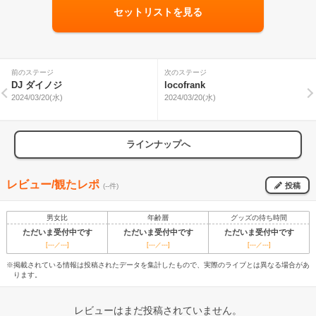
セットリストを見る
前のステージ
次のステージ
DJ ダイノジ
locofrank
2024/03/20(水)
2024/03/20(水)
ラインナップへ
レビュー/観たレポ
投稿
(--件)
男女比
年齢層
グッズの待ち時間
ただいま受付中です
ただいま受付中です
ただいま受付中です
[---／---]
[---／---]
[---／---]
※掲載されている情報は投稿されたデータを集計したもので、実際のライブとは異なる場合があ
ります。
レビューはまだ投稿されていません。