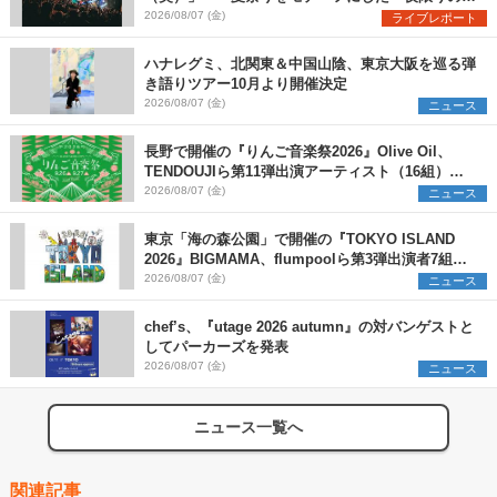
ペシャルライブ『色祭』レポート
2026/08/07 (金)
ライブレポート
ハナレグミ、北関東＆中国山陰、東京大阪を巡る弾
き語りツアー10月より開催決定
2026/08/07 (金)
ニュース
長野で開催の『りんご音楽祭2026』Olive Oil、
TENDOUJIら第11弾出演アーティスト（16組）を
発表
2026/08/07 (金)
ニュース
東京「海の森公園」で開催の『TOKYO ISLAND
2026』BIGMAMA、flumpoolら第3弾出演者7組を
発表 ワークショップ・アート出展者を募集
2026/08/07 (金)
ニュース
chef’s、『utage 2026 autumn』の対バンゲストと
してパーカーズを発表
2026/08/07 (金)
ニュース
ニュース一覧へ
関連記事