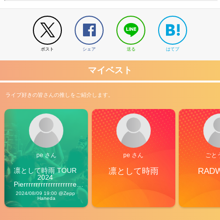
ポスト
シェア
送る
はてブ
マイベスト
ライブ好きの皆さんの推しをご紹介します。
pe さん
pe さん
ごと
凛として時雨 TOUR 
凛として時雨
RAD
2024 
Pierrrrrrrrrrrrrrrrrrrre 
Vibes
2024/08/09 19:00 @Zepp 
Haneda