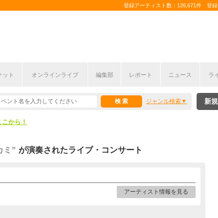
登録アーティスト数：126,671件 登録コ
ケット
オンラインライブ
編集部
レポート
ニュース
ラ
ここから！
新規
ジャンル検索
上半期編発表！
ここから！
上半期編発表！
カミ”
が演奏されたライブ・コンサート
アーティスト情報を見る