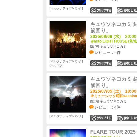
オルタナティブ/パンク
0
キュウソネコカミ 
鼠回り」
2025/08/06 (水) 20:00
＠mito LIGHT HOUSE (茨
[出演] キュウソネコカミ
レビュー：--件
オルタナティブ/パンク
0
ポップス
キュウソネコカミ 
鼠回り」
2025/07/05 (土) 18:00
＠ミュージック昭和session
[出演] キュウソネコカミ
レビュー：4件
オルタナティブ/パンク
0
FLARE TOUR 2025