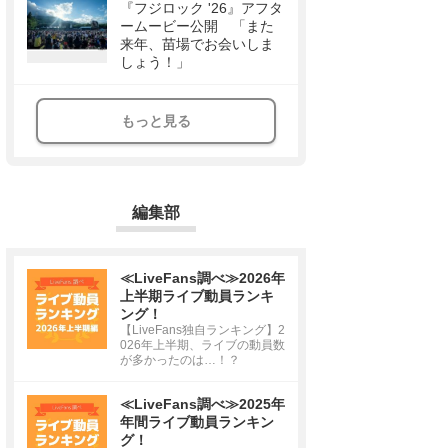
『フジロック '26』アフタ
ームービー公開 「また
来年、苗場でお会いしま
しょう！」
もっと見る
編集部
≪LiveFans調べ≫2026年
上半期ライブ動員ランキ
ング！
【LiveFans独自ランキング】2
026年上半期、ライブの動員数
が多かったのは…！？
≪LiveFans調べ≫2025年
年間ライブ動員ランキン
グ！