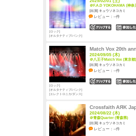
2025/02/01 (土)
＠F.A.D YOKOHAMA (神奈
[出演] キュウソネコカミ
レビュー：--件
0
ロック
オルタナティブ/パンク
Match Vox 20th 
2024/09/05 (木)
＠八王子Match Vox (東京都
[出演] キュウソネコカミ
レビュー：--件
0
ロック
オルタナティブ/パンク
エレクトロニカ/ダンス
Crossfaith AЯK Ja
2024/08/22 (木)
＠青森Quarter (青森県)
[出演] キュウソネコカミ
レビュー：--件