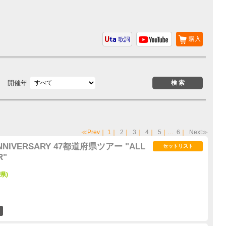
購入
歌詞
開催年
≪Prev
｜
1
｜
2
｜
3
｜
4
｜
5
｜…
6
｜
Next≫
 ANNIVERSARY 47都道府県ツアー "ALL
セットリスト
R"
島県)
2