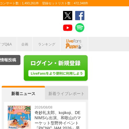
ンサート数：1,493,261件 登録セットリスト数：472,348件
イブQ&A
企画
ランキング
情報投稿
新着ニュース
新着ライブレポート
2026/08/08
奇妙礼太郎、kojikoji、DE
NIMSら出演、和歌山のマ
ーケット型野外イベント
『PICNIC JAM 2026』早