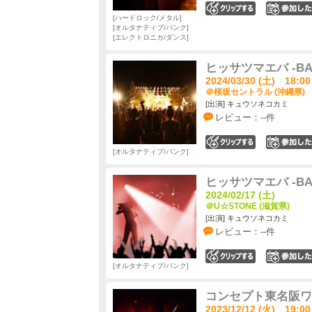
0
ハードロック/メタル
オルタナティブ/パンク
エレクトロニカ/ダンス
ヒッサツマエバ -BAK
2024/03/30 (土) 18:00
＠桜坂セントラル (沖縄県)
[出演] キュウソネコカミ
レビュー：--件
0
オルタナティブ/パンク
ヒッサツマエバ -BAK
2024/02/17 (土)
＠U☆STONE (滋賀県)
[出演] キュウソネコカミ
レビュー：--件
0
オルタナティブ/パンク
コンセプト東名阪ワンマ
2023/12/12 (火) 19:00