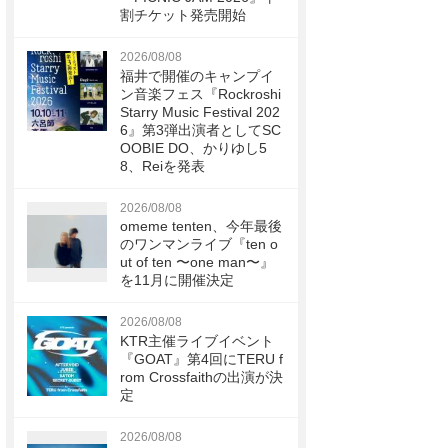
割チケット発売開始
2026/08/08
福井で開催のキャンプイ
ン音楽フェス『Rockroshi
Starry Music Festival 202
6』第3弾出演者としてSC
OOBIE DO、かりゆし5
8、Reiを発表
2026/08/08
omeme tenten、今年最後
のワンマンライブ『ten o
ut of ten 〜one man〜』
を11月に開催決定
2026/08/08
KTR主催ライブイベント
『GOAT』第4回にTERU f
rom Crossfaithの出演が決
定
2026/08/08