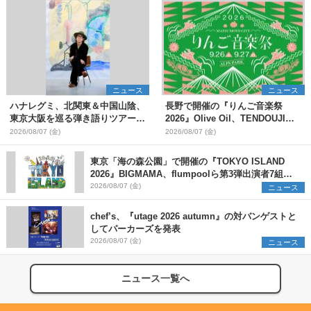
ニュース
ニュース
ハナレグミ、北関東＆中国山陰、
長野で開催の『りんご音楽祭
東京大阪を巡る弾き語りツアー10
2026』Olive Oil、TENDOUJIら
月より開催決定
第11弾出演アーティスト（16組）
2026/08/07 (金)
2026/08/07 (金)
を発表
東京「海の森公園」で開催の『TOKYO ISLAND
2026』BIGMAMA、flumpoolら第3弾出演者7組を
発表 ワークショップ・アート出展者を募集
2026/08/07 (金)
ニュース
chef’s、『utage 2026 autumn』の対バンゲストと
してパーカーズを発表
2026/08/07 (金)
ニュース
ニュース一覧へ