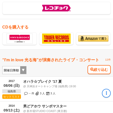
CDを購入する
“I'm in love 光る海”が演奏されたライブ・コンサート
12件
絞り込む
2017
オハラ☆ブレイク '17 夏
08/06 (日)
@ 天神浜オートキャンプ場 (福島県) 19:00
福島県
-- 件
3
人
3
人
セットリスト
2014
男どアホウ サンボマスター
09/13 (土)
@ 新木場STUDIO COAST (東京都)