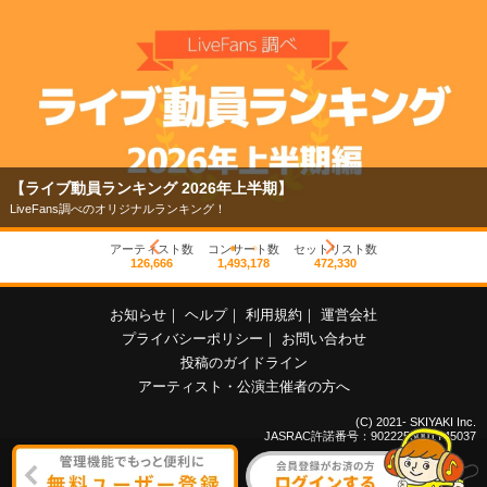
【ライブ動員ランキング 2026年上半期】
LiveFans調べのオリジナルランキング！
アーティスト数
コンサート数
セットリスト数
126,666
1,493,178
472,330
お知らせ
｜
ヘルプ
｜
利用規約
｜
運営会社
プライバシーポリシー
｜
お問い合わせ
投稿のガイドライン
アーティスト・公演主催者の方へ
(C) 2021- SKIYAKI Inc.
JASRAC許諾番号：9022255001Y45037