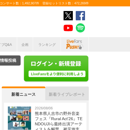
ンサート数：1,492,907件 登録セットリスト数：472,269件
イブQ&A
企画
ランキング
情報投稿
新着ニュース
新着ライブレポート
2026/08/06
熊本県人吉市の野外音楽
フェス『Rural Act'26』TE
NDOUJIら最終出演アーテ
ィストを解禁 被災地支