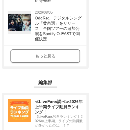
組を発表
2026/08/05
OddRe:、デジタルシング
ル「黄泉還」をリリー
ス 全国ツアーの追加公
演をSpotify O-EASTで開
催決定
もっと見る
編集部
≪LiveFans調べ≫2026年
上半期ライブ動員ランキ
ング！
【LiveFans独自ランキング】2
026年上半期、ライブの動員数
が多かったのは…！？