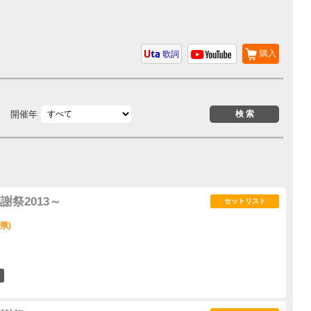
購入
歌詞
開催年
謝祭2013～
セットリスト
県)
0