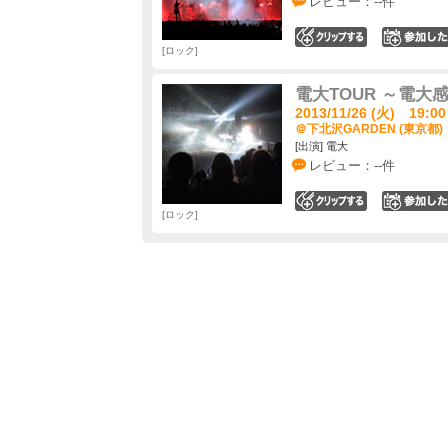
レビュー：--件
0
ロック
電大TOUR ～電大感
2013/11/26 (火) 19:00
＠下北沢GARDEN (東京都)
[出演] 電大
レビュー：--件
0
ロック