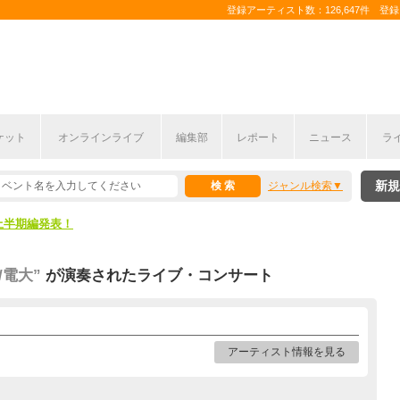
登録アーティスト数：126,647件 登録コ
ケット
オンラインライブ
編集部
レポート
ニュース
ラ
新規
ジャンル検索
ここから！
上半期編発表！
ここから！
/電大”
が演奏されたライブ・コンサート
上半期編発表！
アーティスト情報を見る