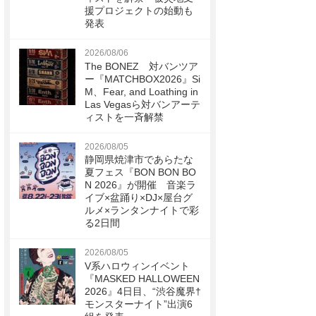
援プロジェクトの始動も
発表
2026/08/06
The BONEZ 対バンツア
ー『MATCHBOX2026』Si
M、Fear, and Loathing in
Las Vegasら対バンアーテ
ィストを一斉解禁
2026/08/05
静岡県焼津市であらたな
夏フェス『BON BON BO
N 2026』が開催 音楽ラ
イブ×盆踊り×DJ×屋台グ
ルメ×ランタンナイトで彩
る2日間
2026/08/05
V系ハロウィンイベント
『MASKED HALLOWEEN
2026』4日目、“渋谷魔界†
モンスターナイト”出演6