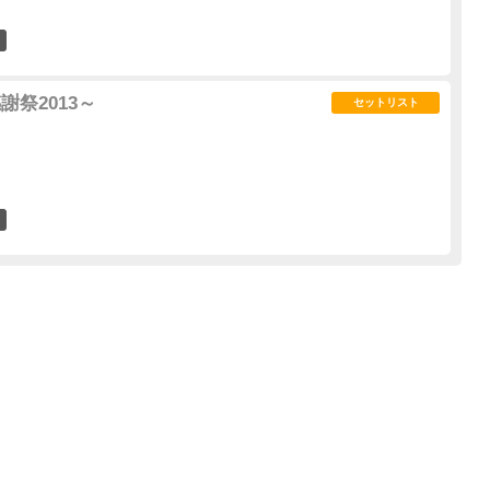
0
謝祭2013～
セットリスト
1