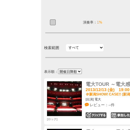
演奏率：
1%
検索範囲
表示順：
電大TOUR ～電大感
2013/12/13 (金) 19:00
＠新潟SHOW! CASE!! (新潟
[出演] 電大
レビュー：--件
0
ロック