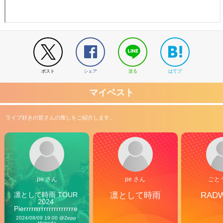
ポスト
シェア
送る
はてブ
マイベスト
ライブ好きの皆さんの推しをご紹介します。
pe さん
pe さん
ごと
凛として時雨 TOUR 
凛として時雨
RAD
2024 
Pierrrrrrrrrrrrrrrrrrrre 
Vibes
2024/08/09 19:00 @Zepp 
Haneda