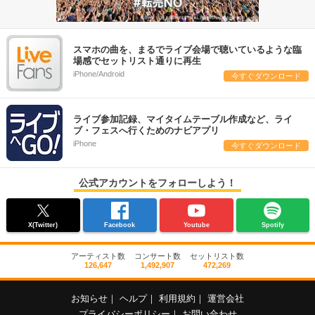
スマホの曲を、まるでライブ会場で聴いているような臨
場感でセットリスト通りに再生
iPhone/Android
今すぐダウンロード
ライブ参加記録、マイタイムテーブル作成など、ライ
ブ・フェスへ行くためのナビアプリ
iPhone
今すぐダウンロード
公式アカウントをフォローしよう！
X(Twitter)
Facebook
Youtube
Spotify
アーティスト数
コンサート数
セットリスト数
126,647
1,492,907
472,269
お知らせ
｜
ヘルプ
｜
利用規約
｜
運営会社
プライバシーポリシー
｜
お問い合わせ