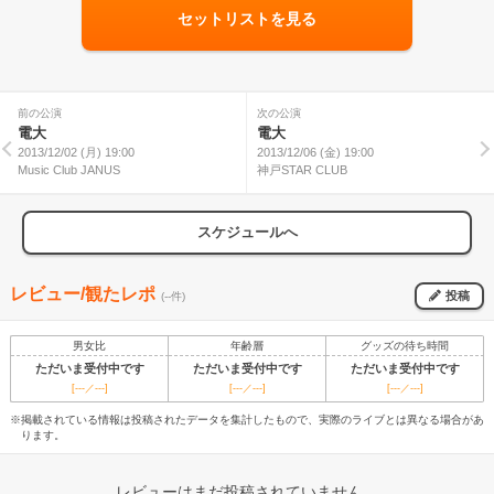
セットリストを見る
前の公演
次の公演
電大
電大
2013/12/02 (月) 19:00
2013/12/06 (金) 19:00
Music Club JANUS
神戸STAR CLUB
スケジュールへ
レビュー/観たレポ
投稿
(--件)
男女比
年齢層
グッズの待ち時間
ただいま受付中です
ただいま受付中です
ただいま受付中です
[---／---]
[---／---]
[---／---]
※掲載されている情報は投稿されたデータを集計したもので、実際のライブとは異なる場合があ
ります。
レビューはまだ投稿されていません。