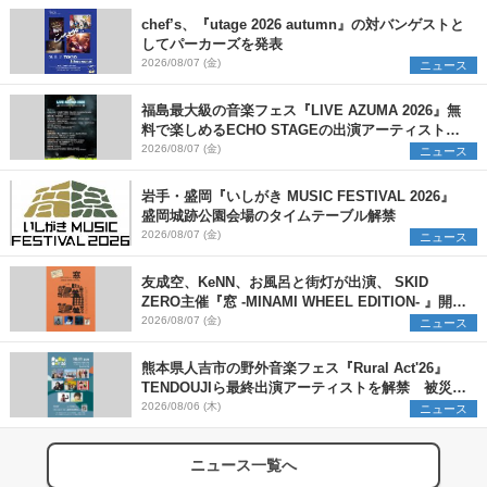
chef’s、『utage 2026 autumn』の対バンゲストと
してパーカーズを発表
2026/08/07 (金)
ニュース
福島最大級の音楽フェス『LIVE AZUMA 2026』無
料で楽しめるECHO STAGEの出演アーティストを
発表
2026/08/07 (金)
ニュース
岩手・盛岡『いしがき MUSIC FESTIVAL 2026』
盛岡城跡公園会場のタイムテーブル解禁
2026/08/07 (金)
ニュース
友成空、KeNN、お風呂と街灯が出演、 SKID
ZERO主催『窓 -MINAMI WHEEL EDITION- 』開催
決定
2026/08/07 (金)
ニュース
熊本県人吉市の野外音楽フェス『Rural Act'26』
TENDOUJIら最終出演アーティストを解禁 被災地
支援プロジェクトの始動も発表
2026/08/06 (木)
ニュース
ニュース一覧へ