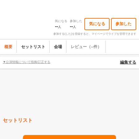
気になる
参加した
気になる
参加した
--
--
人
人
参加する(した)を登録すると、マイページでライブを管理できます
概要
セットリスト
会場
レビュー（--件）
▼公演情報について指摘/訂正する
編集する
セットリスト