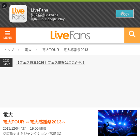
×
LiveFans
表示
株式会社SKIYAKI
無料 - In Google Play
2026
【フェス特集2026】フェス情報はここから！
04/27
MENU
2026
【ライブ動員ランキング】2026年上半期編発表！
07/28
トップ
電大
電大TOUR ～電大感謝祭2013～
2026
【フェス特集2026】フェス情報はここから！
04/27
2026
【ライブ動員ランキング】2026年上半期編発表！
07/28
電大
電大TOUR ～電大感謝祭2013～
2013/12/04 (水) 19:00 開演
＠広島ナミキジャンクション (広島県)