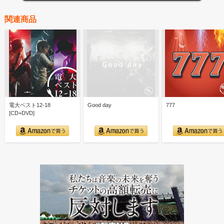
関連商品
電大ベスト12-18
Good day
777
[CD+DVD]