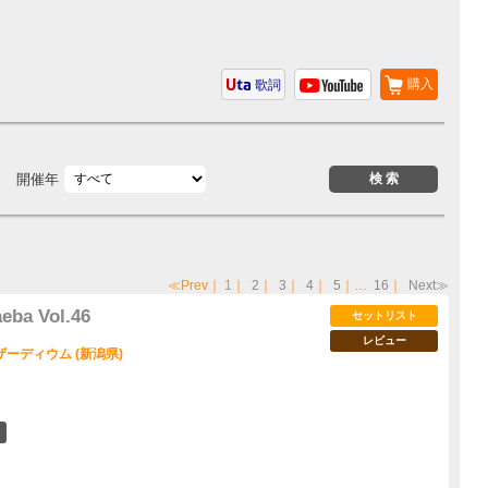
購入
歌詞
開催年
≪Prev
｜
1
｜
2
｜
3
｜
4
｜
5
｜…
16
｜
Next≫
ba Vol.46
セットリスト
レビュー
ーディウム (新潟県)
5