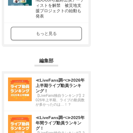
NDOUJIら最終出演アーテ
ィストを解禁 被災地支
援プロジェクトの始動も
発表
もっと見る
編集部
≪LiveFans調べ≫2026年
上半期ライブ動員ランキ
ング！
【LiveFans独自ランキング】2
026年上半期、ライブの動員数
が多かったのは…！？
≪LiveFans調べ≫2025年
年間ライブ動員ランキン
グ！
【LiveFans独自ランキング】2