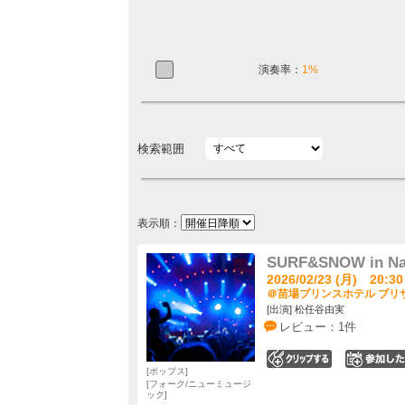
演奏率：
1%
検索範囲
表示順：
SURF&SNOW in Nae
2026/02/23 (月) 20:30
＠苗場プリンスホテル ブリザ
[出演] 松任谷由実
レビュー：1件
0
ポップス
フォーク/ニューミュージ
ック