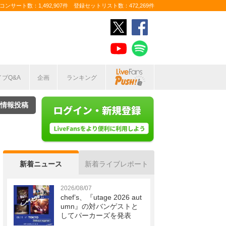
ンサート数：1,492,907件 登録セットリスト数：472,269件
イブQ&A
企画
ランキング
情報投稿
新着ニュース
新着ライブレポート
2026/08/07
chef’s、『utage 2026 aut
umn』の対バンゲストと
してパーカーズを発表