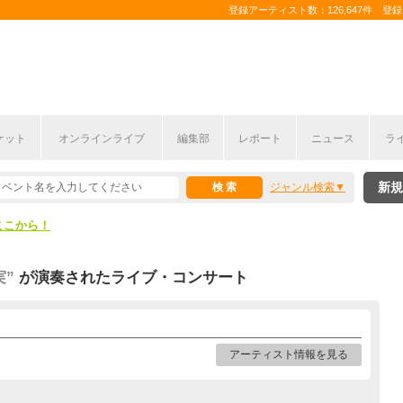
登録アーティスト数：126,647件 登録コ
ケット
オンラインライブ
編集部
レポート
ニュース
ラ
ここから！
新規
ジャンル検索
上半期編発表！
ここから！
上半期編発表！
実”
が演奏されたライブ・コンサート
アーティスト情報を見る