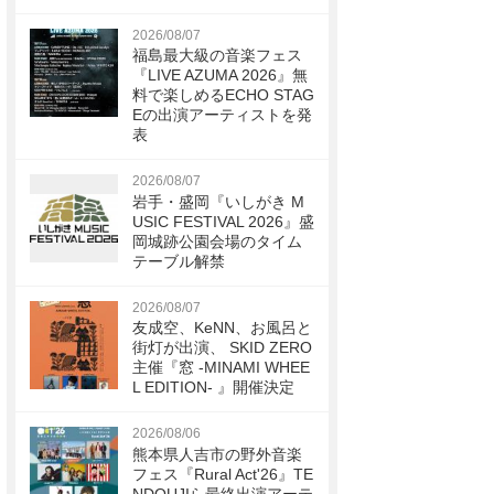
2026/08/07
福島最大級の音楽フェス
『LIVE AZUMA 2026』無
料で楽しめるECHO STAG
Eの出演アーティストを発
表
2026/08/07
岩手・盛岡『いしがき M
USIC FESTIVAL 2026』盛
岡城跡公園会場のタイム
テーブル解禁
2026/08/07
友成空、KeNN、お風呂と
街灯が出演、 SKID ZERO
主催『窓 -MINAMI WHEE
L EDITION- 』開催決定
2026/08/06
熊本県人吉市の野外音楽
フェス『Rural Act'26』TE