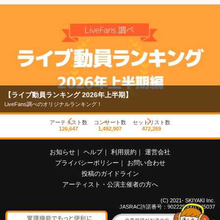
【ライブ動員ランキング 2026年上半期】
LiveFans調べのオリジナルランキング！
アーティスト数
コンサート数
セットリスト数
126,647
1,492,907
472,269
お知らせ
｜
ヘルプ
｜
利用規約
｜
運営会社
プライバシーポリシー
｜
お問い合わせ
投稿のガイドライン
アーティスト・公演主催者の方へ
(C) 2021- SKIYAKI Inc.
JASRAC許諾番号：9022255001Y45037