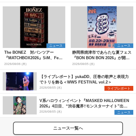
ニュース
ニュース
The BONEZ 対バンツアー
静岡県焼津市であらたな夏フェス
『MATCHBOX2026』SiM、Fear,
『BON BON BON 2026』が開
and Loathing in Las Vegasら対
催 音楽ライブ×盆踊り×DJ×屋台
2026/08/06 (木)
2026/08/05 (水)
バンアーティストを一斉解禁
グルメ×ランタンナイトで彩る2日
間
【ライブレポート】yukaDD、圧巻の歌声と表現力
でトリを飾る＜WWS FESTIVAL vol.2＞
2026/08/05 (水)
ライブレポート
V系ハロウィンイベント『MASKED HALLOWEEN
2026』4日目、“渋谷魔界†モンスターナイト”出演6
組を発表
2026/08/05 (水)
ニュース
ニュース一覧へ