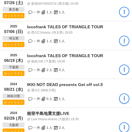
07/26 (土)
@ 新宿ANTIKNOCK (東京都) 19:00
東京都
-- 件
1
人
1
人
セットリスト
2025
locofrank TALES OF TRIANGLE TOUR
07/06 (日)
@ 西川口Hearts (埼玉県) 19:00
埼玉県
-- 件
1
人
1
人
セットリスト
2025
locofrank TALES OF TRIANGLE TOUR
06/19 (木)
@ 柏ALIVE (千葉県) 19:00
千葉県
-- 件
2
人
3
人
セットリスト
2024
IKKI NOT DEAD presents Get off vol.5
08/21 (水)
@ 善行Z (神奈川県)
神奈川県
-- 件
0
人
1
人
セットリスト
2024
能登半島地震支援LIVE
02/26 (月)
@ Live House Anima (大阪府) 19:30
大阪府
-- 件
1
人
2
人
セットリスト