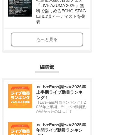
福島最大級の音楽フェス
『LIVE AZUMA 2026』無
料で楽しめるECHO STAG
Eの出演アーティストを発
表
もっと見る
編集部
≪LiveFans調べ≫2026年
上半期ライブ動員ランキ
ング！
【LiveFans独自ランキング】2
026年上半期、ライブの動員数
が多かったのは…！？
≪LiveFans調べ≫2025年
年間ライブ動員ランキン