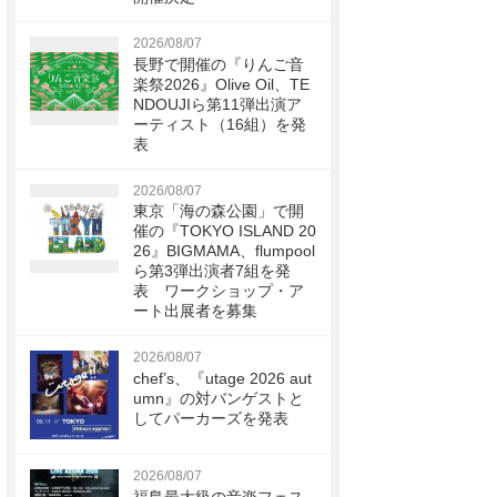
2026/08/07
長野で開催の『りんご音
楽祭2026』Olive Oil、TE
NDOUJIら第11弾出演ア
ーティスト（16組）を発
表
2026/08/07
東京「海の森公園」で開
催の『TOKYO ISLAND 20
26』BIGMAMA、flumpool
ら第3弾出演者7組を発
表 ワークショップ・ア
ート出展者を募集
2026/08/07
chef’s、『utage 2026 aut
umn』の対バンゲストと
してパーカーズを発表
2026/08/07