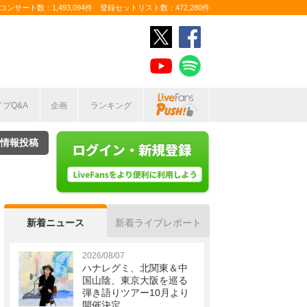
ンサート数：1,493,094件 登録セットリスト数：472,280件
イブQ&A
企画
ランキング
情報投稿
新着ニュース
新着ライブレポート
2026/08/07
ハナレグミ、北関東＆中
国山陰、東京大阪を巡る
弾き語りツアー10月より
開催決定