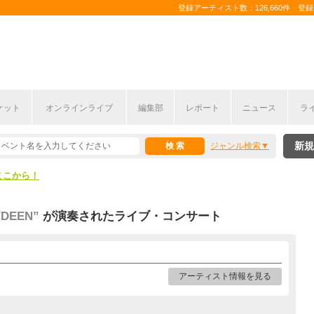
登録アーティスト数：126,660件 登録コ
ケット
オンラインライブ
編集部
レポート
ニュース
ラ
ここから！
新規
ジャンル検索
上半期編発表！
ここから！
上半期編発表！
EEN”
が演奏されたライブ・コンサート
アーティスト情報を見る