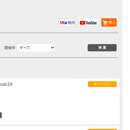
購入
歌詞
開催年
eak19
セットリスト
2