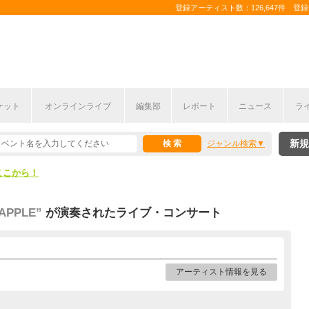
登録アーティスト数：126,647件 登録コ
ケット
オンラインライブ
編集部
レポート
ニュース
ラ
ここから！
新規
ジャンル検索
上半期編発表！
ここから！
上半期編発表！
APPLE”
が演奏されたライブ・コンサート
アーティスト情報を見る