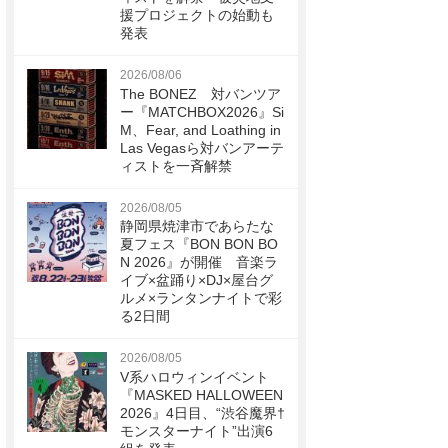
援プロジェクトの始動も
発表
2026/08/06
The BONEZ 対バンツア
ー『MATCHBOX2026』Si
M、Fear, and Loathing in
Las Vegasら対バンアーテ
ィストを一斉解禁
2026/08/05
静岡県焼津市であらたな
夏フェス『BON BON BO
N 2026』が開催 音楽ラ
イブ×盆踊り×DJ×屋台グ
ルメ×ランタンナイトで彩
る2日間
2026/08/05
V系ハロウィンイベント
『MASKED HALLOWEEN
2026』4日目、“渋谷魔界†
モンスターナイト”出演6