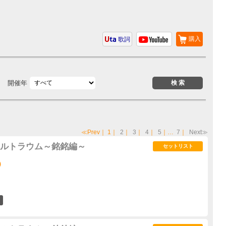
購入
歌詞
開催年
≪Prev
｜
1
｜
2
｜
3
｜
4
｜
5
｜…
7
｜
Next≫
ルトラウム～銘銘編～
セットリスト
)
48