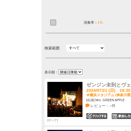
演奏率：
1%
検索範囲
表示順：
ゼンジン未到とヴェ
2024/07/21 (日) 18:30
＠横浜スタジアム (神奈川県
[出演] Mrs. GREEN APPLE
レビュー：--件
0
ロック