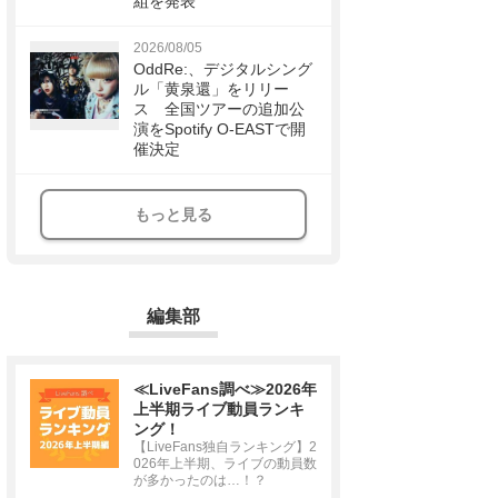
組を発表
2026/08/05
OddRe:、デジタルシング
ル「黄泉還」をリリー
ス 全国ツアーの追加公
演をSpotify O-EASTで開
催決定
もっと見る
編集部
≪LiveFans調べ≫2026年
上半期ライブ動員ランキ
ング！
【LiveFans独自ランキング】2
026年上半期、ライブの動員数
が多かったのは…！？