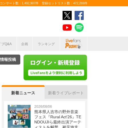
ンサート数：1,492,907件 登録セットリスト数：472,269件
イブQ&A
企画
ランキング
情報投稿
新着ニュース
新着ライブレポート
2026/08/06
熊本県人吉市の野外音楽
フェス『Rural Act'26』TE
NDOUJIら最終出演アーテ
ィストを解禁 被災地支