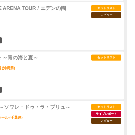
LE ARENA TOUR / エデンの園
セットリスト
レビュー
68
IVE ～青の海と夏～
セットリスト
(沖縄県)
11
UR ～ソワレ・ドゥ・ラ・ブリュ～
セットリスト
ライブレポート
ール (千葉県)
レビュー