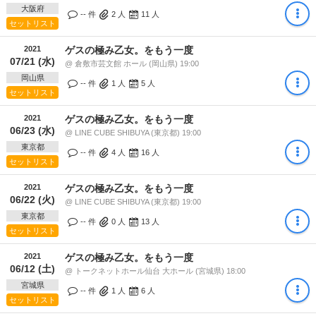
大阪府
-- 件
2
人
11
人
セットリスト
2021
ゲスの極み乙女。をもう一度
07/21 (水)
@ 倉敷市芸文館 ホール (岡山県) 19:00
岡山県
-- 件
1
人
5
人
セットリスト
2021
ゲスの極み乙女。をもう一度
06/23 (水)
@ LINE CUBE SHIBUYA (東京都) 19:00
東京都
-- 件
4
人
16
人
セットリスト
2021
ゲスの極み乙女。をもう一度
06/22 (火)
@ LINE CUBE SHIBUYA (東京都) 19:00
東京都
-- 件
0
人
13
人
セットリスト
2021
ゲスの極み乙女。をもう一度
06/12 (土)
@ トークネットホール仙台 大ホール (宮城県) 18:00
宮城県
-- 件
1
人
6
人
セットリスト