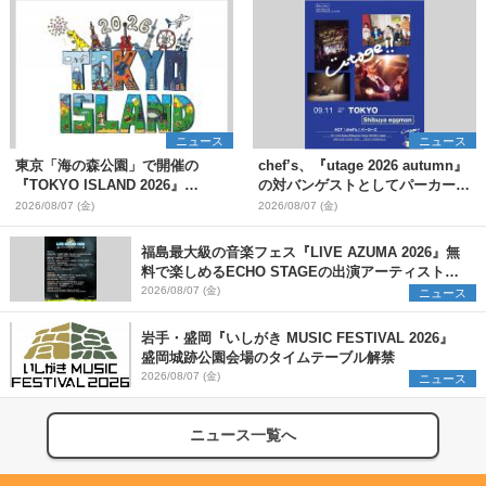
ニュース
ニュース
東京「海の森公園」で開催の
chef’s、『utage 2026 autumn』
『TOKYO ISLAND 2026』
の対バンゲストとしてパーカーズ
BIGMAMA、flumpoolら第3弾出
を発表
2026/08/07 (金)
2026/08/07 (金)
演者7組を発表 ワークショッ
プ・アート出展者を募集
福島最大級の音楽フェス『LIVE AZUMA 2026』無
料で楽しめるECHO STAGEの出演アーティストを
発表
2026/08/07 (金)
ニュース
岩手・盛岡『いしがき MUSIC FESTIVAL 2026』
盛岡城跡公園会場のタイムテーブル解禁
2026/08/07 (金)
ニュース
ニュース一覧へ