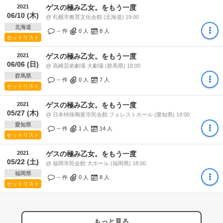
2021
ゲスの極み乙女。をもう一度
06/10 (木)
@ 札幌市教育文化会館 (北海道) 19:00
北海道
-- 件
0
人
8
人
セットリスト
2021
ゲスの極み乙女。をもう一度
06/06 (日)
@ 高崎芸術劇場 大劇場 (群馬県) 18:00
群馬県
-- 件
0
人
7
人
セットリスト
2021
ゲスの極み乙女。をもう一度
05/27 (木)
@ 日本特殊陶業市民会館 フォレストホール (愛知県) 19:00
愛知県
-- 件
1
人
14
人
セットリスト
2021
ゲスの極み乙女。をもう一度
05/22 (土)
@ 福岡市民会館 大ホール (福岡県) 18:00
福岡県
-- 件
0
人
8
人
セットリスト
もっと見る