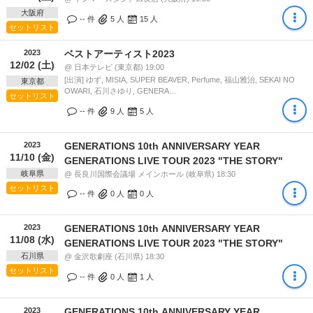
大阪府
-- 件
5
人
15
人
セットリスト
2023
ベストアーティスト2023
12/02 (土)
@ 日本テレビ (東京都) 19:00
[出演] ゆず, MISIA, SUPER BEAVER, Perfume, 福山雅治, SEKAI NO
東京都
OWARI, 石川さゆり, GENERA…
セットリスト
-- 件
9
人
5
人
2023
GENERATIONS 10th ANNIVERSARY YEAR
11/10 (金)
GENERATIONS LIVE TOUR 2023 "THE STORY"
岐阜県
@ 長良川国際会議場 メインホール (岐阜県) 18:30
セットリスト
-- 件
0
人
0
人
2023
GENERATIONS 10th ANNIVERSARY YEAR
11/08 (水)
GENERATIONS LIVE TOUR 2023 "THE STORY"
石川県
@ 金沢歌劇座 (石川県) 18:30
セットリスト
-- 件
0
人
1
人
2023
GENERATIONS 10th ANNIVERSARY YEAR