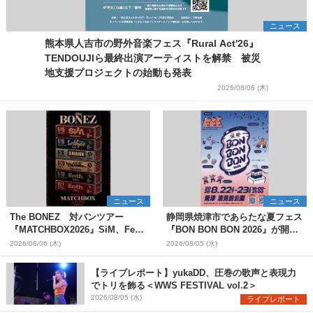
ニュース
熊本県人吉市の野外音楽フェス『Rural Act'26』
TENDOUJIら最終出演アーティストを解禁 被災
地支援プロジェクトの始動も発表
2026/08/06 (木)
ニュース
ニュース
The BONEZ 対バンツアー
静岡県焼津市であらたな夏フェス
『MATCHBOX2026』SiM、Fear,
『BON BON BON 2026』が開
and Loathing in Las Vegasら対
催 音楽ライブ×盆踊り×DJ×屋台
2026/08/06 (木)
2026/08/05 (水)
バンアーティストを一斉解禁
グルメ×ランタンナイトで彩る2日
間
【ライブレポート】yukaDD、圧巻の歌声と表現力
でトリを飾る＜WWS FESTIVAL vol.2＞
2026/08/05 (水)
ライブレポート