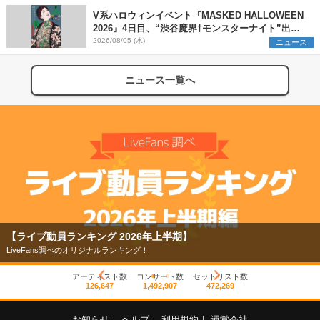
V系ハロウィンイベント『MASKED HALLOWEEN
2026』4日目、“渋谷魔界†モンスターナイト”出演6
組を発表
2026/08/05 (水)
ニュース
ニュース一覧へ
【フェス特集2026】
今年もフェスの季節がやってきた！
アーティスト数
コンサート数
セットリスト数
126,647
1,492,907
472,269