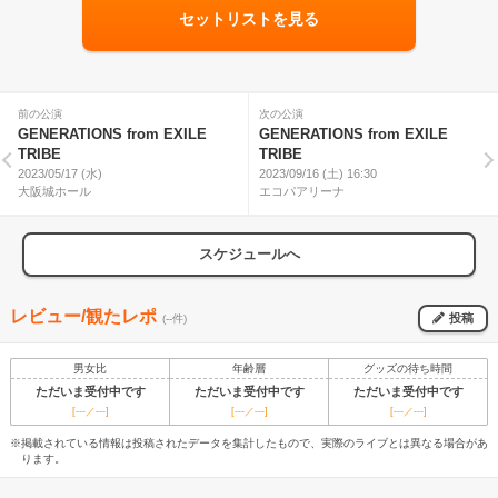
セットリストを見る
前の公演
次の公演
GENERATIONS from EXILE
GENERATIONS from EXILE
TRIBE
TRIBE
2023/05/17 (水)
2023/09/16 (土) 16:30
大阪城ホール
エコパアリーナ
スケジュールへ
レビュー/観たレポ
投稿
(--件)
男女比
年齢層
グッズの待ち時間
ただいま受付中です
ただいま受付中です
ただいま受付中です
[---／---]
[---／---]
[---／---]
※掲載されている情報は投稿されたデータを集計したもので、実際のライブとは異なる場合があ
ります。