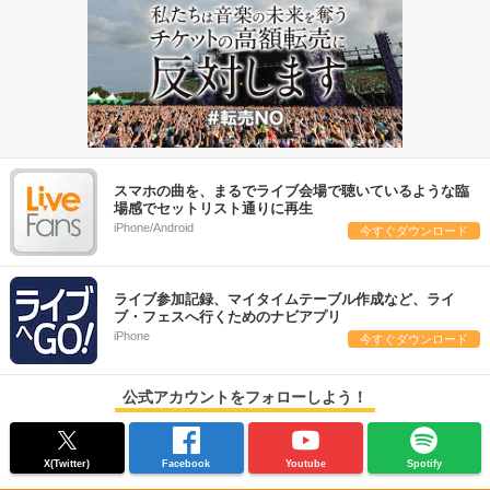
スマホの曲を、まるでライブ会場で聴いているような臨
場感でセットリスト通りに再生
iPhone/Android
今すぐダウンロード
ライブ参加記録、マイタイムテーブル作成など、ライ
ブ・フェスへ行くためのナビアプリ
iPhone
今すぐダウンロード
公式アカウントをフォローしよう！
X(Twitter)
Facebook
Youtube
Spotify