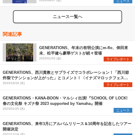
2026/08/07 (金)
ニュース
ニュース一覧へ
関連記事
GENERATIONS、年末の有明公演にm-flo、倖田來
未、松平健ら豪華ゲストが続々登場
2025/01/03 (金)
ライブレポート
GENERATIONS、西川貴教とサプライズでコラボレーション！「西川節
炸裂でテンションが上がった」とコメント！〈イナズマロックフェス
2023〉
2023/10/18 (水)
ライブレポート
GENERATIONS・KANA-BOON・マルシィ出演!『SCHOOL OF LOCK!
春の文化祭 キズナ祭 2023 supported by Yamaha』開催
2023/01/25 (水)
ニュース
GENERATIONS、来年3月にアルバムリリース＆10周年を記念したツアー
開催決定
2022/12/19 (月)