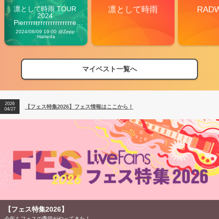
凛として時雨 TOUR 
凛として時雨
RAD
2024 
Pierrrrrrrrrrrrrrrrrrrre 
Vibes
2024/08/09 19:00 @Zepp 
Haneda
マイベスト一覧へ
2026
【フェス特集2026】フェス情報はここから！
04/27
2026
【ライブ動員ランキング】2026年上半期編発表！
07/28
2026
【フェス特集2026】フェス情報はここから！
04/27
2026
【ライブ動員ランキング】2026年上半期編発表！
07/28
【フェス特集2026】
今年もフェスの季節がやってきた！