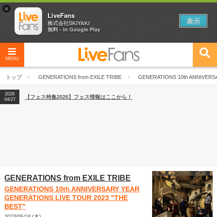
×
LiveFans
表示
株式会社SKIYAKI
無料 - In Google Play
MENU
2026
【フェス特集2026】フェス情報はここから！
04/27
トップ
GENERATIONS from EXILE TRIBE
GENERATIONS 10th ANNIVERS
2026
【ライブ動員ランキング】2026年上半期編発表！
07/28
2026
【フェス特集2026】フェス情報はここから！
04/27
2026
【ライブ動員ランキング】2026年上半期編発表！
07/28
GENERATIONS from EXILE TRIBE
GENERATIONS 10th ANNIVERSARY YEAR
GENERATIONS LIVE TOUR 2023 "THE
BEST"
2023/05/18 (木)