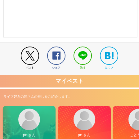
ポスト
シェア
送る
はてブ
マイベスト
ライブ好きの皆さんの推しをご紹介します。
pe さん
pe さん
ごと