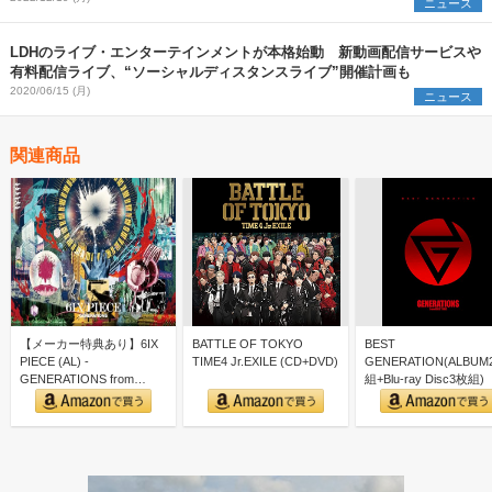
ニュース
LDHのライブ・エンターテインメントが本格始動 新動画配信サービスや
有料配信ライブ、“ソーシャルディスタンスライブ”開催計画も
2020/06/15 (月)
ニュース
関連商品
【メーカー特典あり】6IX
BATTLE OF TOKYO
BEST
PIECE (AL) -
TIME4 Jr.EXILE (CD+DVD)
GENERATION(ALBUM
GENERATIONS from
組+Blu-ray Disc3枚組)
EXILE…