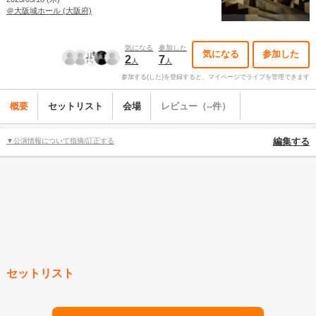
＠大阪城ホール (大阪府)
気になる
参加した
気になる
参加した
2
7
人
人
参加する(した)を登録すると、マイページでライブを管理できます
概要
セットリスト
会場
レビュー（--件）
▼公演情報について指摘/訂正する
編集する
セットリスト