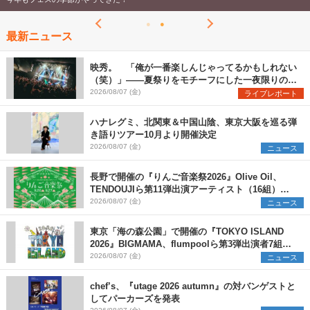
最新ニュース
映秀。 「俺が一番楽しんじゃってるかもしれない
（笑）」――夏祭りをモチーフにした一夜限りのス
ペシャルライブ『色祭』レポート
2026/08/07 (金)
ライブレポート
ハナレグミ、北関東＆中国山陰、東京大阪を巡る弾
き語りツアー10月より開催決定
2026/08/07 (金)
ニュース
長野で開催の『りんご音楽祭2026』Olive Oil、
TENDOUJIら第11弾出演アーティスト（16組）を
発表
2026/08/07 (金)
ニュース
東京「海の森公園」で開催の『TOKYO ISLAND
2026』BIGMAMA、flumpoolら第3弾出演者7組を
発表 ワークショップ・アート出展者を募集
2026/08/07 (金)
ニュース
chef’s、『utage 2026 autumn』の対バンゲストと
してパーカーズを発表