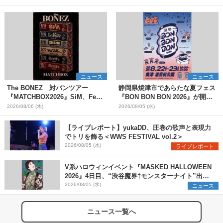
ニュース
ニュース
The BONEZ 対バンツアー
静岡県焼津市であらたな夏フェス
『MATCHBOX2026』SiM、Fear,
『BON BON BON 2026』が開
and Loathing in Las Vegasら対
催 音楽ライブ×盆踊り×DJ×屋台
2026/08/06 (木)
2026/08/05 (水)
バンアーティストを一斉解禁
グルメ×ランタンナイトで彩る2日
間
【ライブレポート】yukaDD、圧巻の歌声と表現力
でトリを飾る＜WWS FESTIVAL vol.2＞
2026/08/05 (水)
ライブレポート
V系ハロウィンイベント『MASKED HALLOWEEN
2026』4日目、“渋谷魔界†モンスターナイト”出演6
組を発表
2026/08/05 (水)
ニュース
ニュース一覧へ