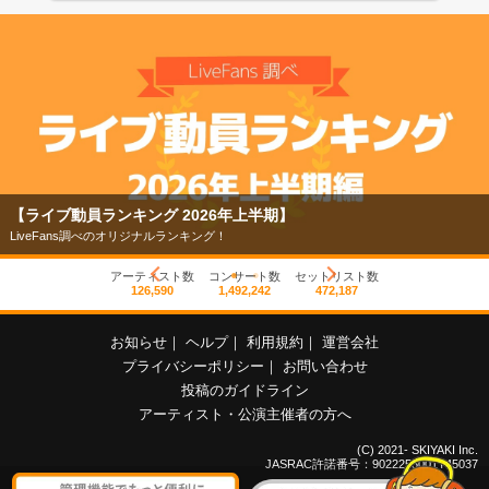
【ライブ動員ランキング 2026年上半期】
LiveFans調べのオリジナルランキング！
アーティスト数
コンサート数
セットリスト数
126,590
1,492,242
472,187
お知らせ
｜
ヘルプ
｜
利用規約
｜
運営会社
プライバシーポリシー
｜
お問い合わせ
投稿のガイドライン
アーティスト・公演主催者の方へ
(C) 2021- SKIYAKI Inc.
JASRAC許諾番号：9022255001Y45037