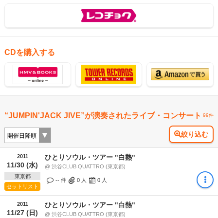
CDを購入する
“JUMPIN'JACK JIVE”が演奏されたライブ・コンサート
99件
絞り込む
2011
ひとりソウル・ツアー "白熱"
11/30 (水)
@ 渋谷CLUB QUATTRO (東京都)
東京都
-- 件
0
人
0
人
セットリスト
2011
ひとりソウル・ツアー "白熱"
11/27 (日)
@ 渋谷CLUB QUATTRO (東京都)