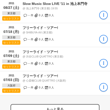
2011
Slow Music Slow LIVE '11 in 池上本門寺
08/27 (土)
@ 池上本門寺 (東京都) 19:55
東京都
-- 件
0
人
0
人
セットリスト
2011
フリーライド・ツアー!
07/18 (月)
@ SHIBUYA-AX (東京都)
東京都
-- 件
0
人
0
人
セットリスト
2011
フリーライド・ツアー!
07/09 (土)
@ 渋谷CLUB QUATTRO (東京都)
東京都
-- 件
0
人
0
人
セットリスト
2011
フリーライド・ツアー!
07/03 (日)
@ 心斎橋CLUB QUATTRO (大阪府)
大阪府
-- 件
0
人
0
人
セットリスト
もっと見る