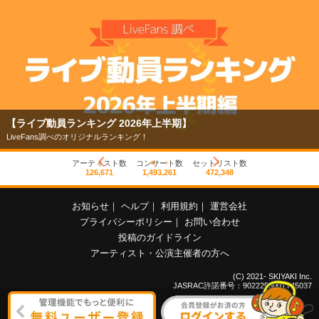
【ライブ動員ランキング 2026年上半期】
LiveFans調べのオリジナルランキング！
アーティスト数
コンサート数
セットリスト数
126,671
1,493,261
472,348
お知らせ
｜
ヘルプ
｜
利用規約
｜
運営会社
プライバシーポリシー
｜
お問い合わせ
投稿のガイドライン
アーティスト・公演主催者の方へ
(C) 2021- SKIYAKI Inc.
JASRAC許諾番号：9022255001Y45037