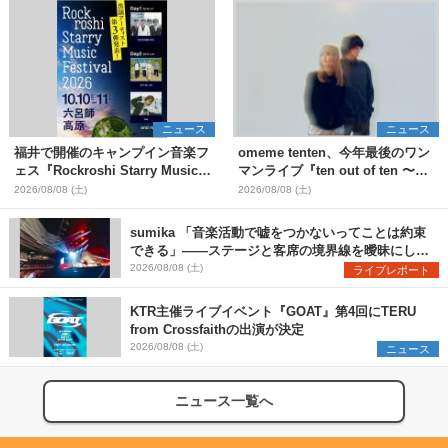
ニュース
ニュース
福井で開催のキャンプイン音楽フ
omeme tenten、今年最後のワン
ェス『Rockroshi Starry Music
マンライブ『ten out of ten 〜
Festival 2026』第3弾出演者とし
one man〜』を11月に開催決定
2026/08/08 (土)
2026/08/08 (土)
てSCOOBIE DO、かりゆし58、
Reiを発表
sumika 「音楽活動で嘘をつかないってことは約束
できる」――ステージと客席の境界線を曖昧にし
た、ツアーファイナル武道館公演レポート
2026/08/08 (土)
ライブレポート
KTR主催ライブイベント『GOAT』第4回にTERU
from Crossfaithの出演が決定
2026/08/08 (土)
ニュース
ニュース一覧へ