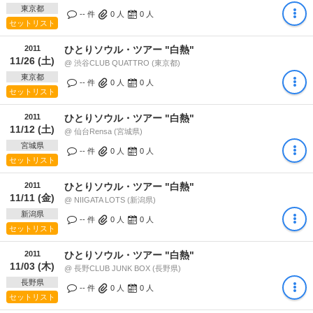
東京都
-- 件
0
人
0
人
セットリスト
2011
ひとりソウル・ツアー "白熱"
11/26 (土)
@ 渋谷CLUB QUATTRO (東京都)
東京都
-- 件
0
人
0
人
セットリスト
2011
ひとりソウル・ツアー "白熱"
11/12 (土)
@ 仙台Rensa (宮城県)
宮城県
-- 件
0
人
0
人
セットリスト
2011
ひとりソウル・ツアー "白熱"
11/11 (金)
@ NIIGATA LOTS (新潟県)
新潟県
-- 件
0
人
0
人
セットリスト
2011
ひとりソウル・ツアー "白熱"
11/03 (木)
@ 長野CLUB JUNK BOX (長野県)
長野県
-- 件
0
人
0
人
セットリスト