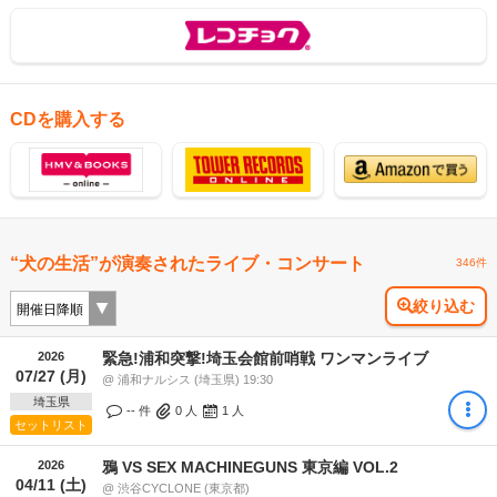
CDを購入する
“犬の生活”が演奏されたライブ・コンサート
346件
絞り込む
2026
緊急!浦和突撃!埼玉会館前哨戦 ワンマンライブ
07/27 (月)
@ 浦和ナルシス (埼玉県) 19:30
埼玉県
-- 件
0
人
1
人
セットリスト
2026
鴉 VS SEX MACHINEGUNS 東京編 VOL.2
04/11 (土)
@ 渋谷CYCLONE (東京都)