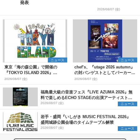
発表
2026/08/07 (金)
ニュース
ニュース
東京「海の森公園」で開催の
chef’s、『utage 2026 autumn』
『TOKYO ISLAND 2026』
の対バンゲストとしてパーカーズ
BIGMAMA、flumpoolら第3弾出
を発表
2026/08/07 (金)
2026/08/07 (金)
演者7組を発表 ワークショッ
プ・アート出展者を募集
福島最大級の音楽フェス『LIVE AZUMA 2026』無
料で楽しめるECHO STAGEの出演アーティストを
発表
2026/08/07 (金)
ニュース
岩手・盛岡『いしがき MUSIC FESTIVAL 2026』
盛岡城跡公園会場のタイムテーブル解禁
2026/08/07 (金)
ニュース