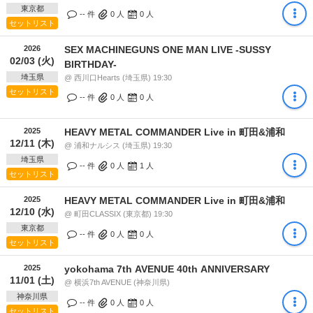
東京都
-- 件
0
人
0
人
セットリスト
2026
SEX MACHINEGUNS ONE MAN LIVE -SUSSY
02/03 (火)
BIRTHDAY-
埼玉県
@ 西川口Hearts (埼玉県) 19:30
セットリスト
-- 件
0
人
0
人
2025
HEAVY METAL COMMANDER Live in 町田&浦和
12/11 (木)
@ 浦和ナルシス (埼玉県) 19:30
埼玉県
-- 件
0
人
1
人
セットリスト
2025
HEAVY METAL COMMANDER Live in 町田&浦和
12/10 (水)
@ 町田CLASSIX (東京都) 19:30
東京都
-- 件
0
人
0
人
セットリスト
2025
yokohama 7th AVENUE 40th ANNIVERSARY
11/01 (土)
@ 横浜7th AVENUE (神奈川県)
神奈川県
-- 件
0
人
0
人
セットリスト