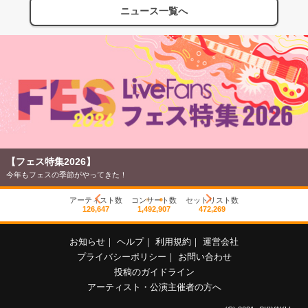
ニュース一覧へ
【フェス特集2026】
今年もフェスの季節がやってきた！
アーティスト数
コンサート数
セットリスト数
126,647
1,492,907
472,269
お知らせ
｜
ヘルプ
｜
利用規約
｜
運営会社
プライバシーポリシー
｜
お問い合わせ
投稿のガイドライン
アーティスト・公演主催者の方へ