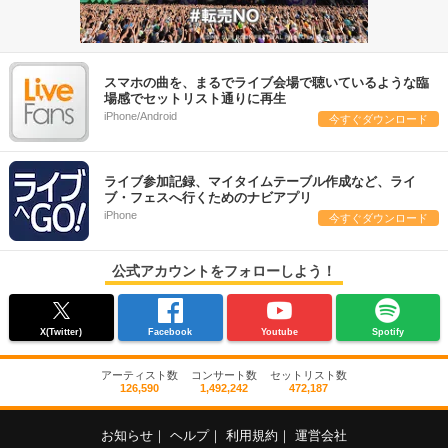
スマホの曲を、まるでライブ会場で聴いているような臨
場感でセットリスト通りに再生
iPhone/Android
今すぐダウンロード
ライブ参加記録、マイタイムテーブル作成など、ライ
ブ・フェスへ行くためのナビアプリ
iPhone
今すぐダウンロード
公式アカウントをフォローしよう！
X(Twitter)
Facebook
Youtube
Spotify
アーティスト数
コンサート数
セットリスト数
126,590
1,492,242
472,187
お知らせ
｜
ヘルプ
｜
利用規約
｜
運営会社