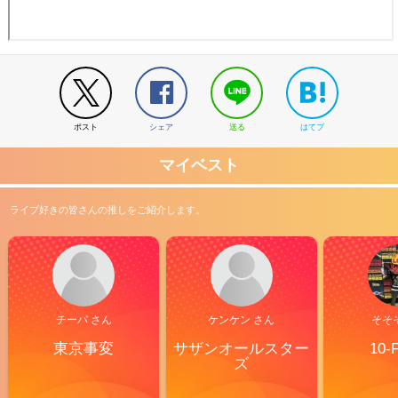
ポスト
シェア
送る
はてブ
マイベスト
ライブ好きの皆さんの推しをご紹介します。
チーバ さん
ケンケン さん
そそ
東京事変
サザンオールスター
10-
ズ