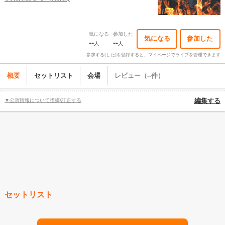
気になる
参加した
気になる
参加した
--
--
人
人
参加する(した)を登録すると、マイページでライブを管理できます
概要
セットリスト
会場
レビュー（--件）
▼公演情報について指摘/訂正する
編集する
セットリスト