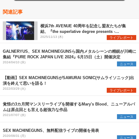
関連記事
横浜7th AVENUE 40周年を記念し盟友たちが集
結、『the superlative degree presents -
yokohama 7th AVENUE 40th ANNIVERSARY-』
2025/11/13 (木)
ライブレポート
公式レポート
GALNERYUS、SEX MACHINEGUNSら国内メタルシーンの精鋭が川崎に
集結『PURE ROCK JAPAN LIVE 2024』6月15日（土）開催決定
2024/04/10 (水)
ニュース
【動画】SEX MACHINEGUNSがSAMURAI SONIC(サムライソニック)出
演を終えて思いを語る！
2022/03/29 (火)
ライブレポート
覚悟の3カ月間マンスリーライブを開催するMary's Blood、ニューアルバ
ムは原点回とも言える超強力な作品
2021/07/07 (水)
ニュース
SEX MACHINEGUNS、無料配信ライブの開催を発表
2020/08/31 (月)
ニュース