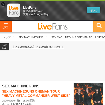
×
LiveFans
表示
株式会社SKIYAKI
無料 - In Google Play
MENU
2026
【フェス特集2026】フェス情報はここから！
04/27
トップ
SEX MACHINEGUNS
SEX MACHINEGUNS ONEMAN TOUR "HEAV
2026
【ライブ動員ランキング】2026年上半期編発表！
07/28
2026
【フェス特集2026】フェス情報はここから！
04/27
2026
【ライブ動員ランキング】2026年上半期編発表！
07/28
SEX MACHINEGUNS
SEX MACHINEGUNS ONEMAN TOUR
"HEAVY METAL COMMANDER WEST SIDE"
2025/02/16 (日) 18:00 開演
＠大分club SPOT (大分県)