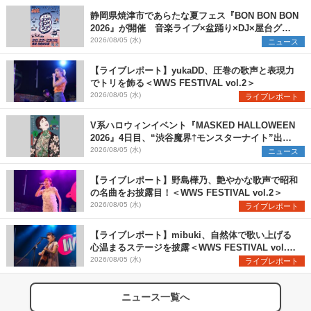
静岡県焼津市であらたな夏フェス『BON BON BON
2026』が開催 音楽ライブ×盆踊り×DJ×屋台グル
メ×ランタンナイトで彩る2日間
2026/08/05 (水)
ニュース
【ライブレポート】yukaDD、圧巻の歌声と表現力
でトリを飾る＜WWS FESTIVAL vol.2＞
2026/08/05 (水)
ライブレポート
V系ハロウィンイベント『MASKED HALLOWEEN
2026』4日目、“渋谷魔界†モンスターナイト”出演6
組を発表
2026/08/05 (水)
ニュース
【ライブレポート】野島樺乃、艶やかな歌声で昭和
の名曲をお披露目！＜WWS FESTIVAL vol.2＞
2026/08/05 (水)
ライブレポート
【ライブレポート】mibuki、自然体で歌い上げる
心温まるステージを披露＜WWS FESTIVAL vol.2
＞
2026/08/05 (水)
ライブレポート
ニュース一覧へ