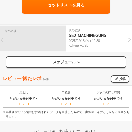
セットリストを見る
次の公演
前の公演
SEX MACHINEGUNS
2025/02/18 (火) 19:30
Kokura FUSE
スケジュールへ
レビュー/観たレポ
投稿
(--件)
男女比
年齢層
グッズの待ち時間
ただいま受付中です
ただいま受付中です
ただいま受付中です
[---／---]
[---／---]
[---／---]
※掲載されている情報は投稿されたデータを集計したもので、実際のライブとは異なる場合があ
ります。
レビューはまだ投稿されていません。