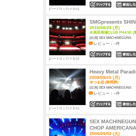
0
ハードロック/メタル
SMGpresents SHI
2016/08/29 (月)
＠高田馬場CLUB PHASE (
[出演] SEX MACHINEGUNS
レビュー：--件
0
ハードロック/メタル
Heavy Metal Para
2008/09/15 (月)
＠つま恋 (静岡県)
[出演] SEX MACHINEGUNS
レビュー：--件
0
ハードロック/メタル
SEX MACHINEGUNS
CHOP AMERICAN
2006/05/02 (火)