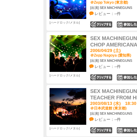
＠Zepp Tokyo (東京都)
[出演] SEX MACHINEGUNS
レビュー：--件
ハードロック/メタル
0
SEX MACHINEGUNS
CHOP AMERICAN
2006/04/29 (土)
＠Zepp Nagoya (愛知県)
[出演] SEX MACHINEGUNS
レビュー：--件
ハードロック/メタル
0
SEX MACHINEGUN
TEACHER FROM H
2003/08/13 (水) 18:30
＠日本武道館 (東京都)
[出演] SEX MACHINEGUNS
レビュー：--件
ハードロック/メタル
0