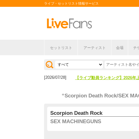
ライブ・セットリスト情報サービス
セットリスト
アーティスト
会場
チ
[2026/04/27]
【フェス特集2026】フェス情報は
[2026/07/28]
【ライブ動員ランキング】2026年
[2026/04/27]
【フェス特集2026】フェス情報は
“Scorpion Death Rock/SEX M
[2026/07/28]
【ライブ動員ランキング】2026年
Scorpion Death Rock
SEX MACHINEGUNS