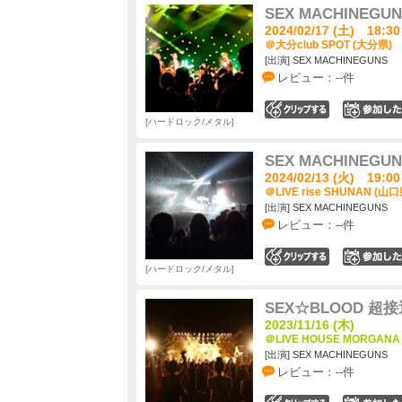
SEX MACHINE
2024/02/17 (土) 18:30
＠大分club SPOT (大分県)
[出演] SEX MACHINEGUNS
レビュー：--件
0
ハードロック/メタル
SEX MACHINE
2024/02/13 (火) 19:00
＠LIVE rise SHUNAN (山口
[出演] SEX MACHINEGUNS
レビュー：--件
0
ハードロック/メタル
SEX☆BLOOD 超接近
2023/11/16 (木)
＠LIVE HOUSE MORGANA
[出演] SEX MACHINEGUNS
レビュー：--件