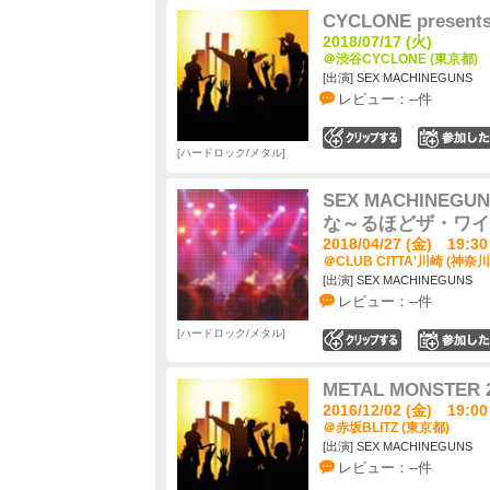
CYCLONE present
2018/07/17 (火)
＠渋谷CYCLONE (東京都)
[出演] SEX MACHINEGUNS
レビュー：--件
0
ハードロック/メタル
SEX MACHINEGUN
な～るほどザ・ワイ
2018/04/27 (金) 19:30
＠CLUB CITTA'川崎 (神奈川
[出演] SEX MACHINEGUNS
レビュー：--件
ハードロック/メタル
0
METAL MONSTER 
2016/12/02 (金) 19:00
＠赤坂BLITZ (東京都)
[出演] SEX MACHINEGUNS
レビュー：--件