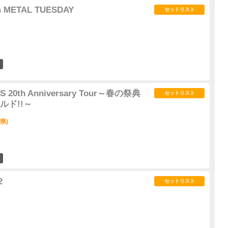
s METAL TUESDAY
セットリスト
0
S 20th Anniversary Tour～春の祭典
セットリスト
ルド!!～
県)
1
2
セットリスト