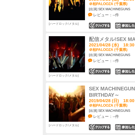
＠柏PALOOZA (千葉県)
[出演] SEX MACHINEGUNS
レビュー：--件
ハードロック/メタル
0
配信メタル!SEX M
2021/04/28 (水) 18:30
＠柏PALOOZA (千葉県)
[出演] SEX MACHINEGUNS
レビュー：--件
0
ハードロック/メタル
SEX MACHINEG
BIRTHDAY～
2019/04/28 (日) 18:00
＠柏PALOOZA (千葉県)
[出演] SEX MACHINEGUNS
レビュー：--件
ハードロック/メタル
0