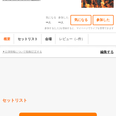
気になる
参加した
気になる
参加した
--
--
人
人
参加する(した)を登録すると、マイページでライブを管理できます
概要
セットリスト
会場
レビュー（--件）
▼公演情報について指摘/訂正する
編集する
セットリスト