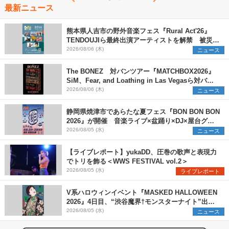
最新ニュース
熊本県人吉市の野外音楽フェス『Rural Act'26』
TENDOUJIら最終出演アーティストを解禁 被災地
支援プロジェクトの始動も発表
2026/08/06 (木)
ニュース
The BONEZ 対バンツアー『MATCHBOX2026』
SiM、Fear, and Loathing in Las Vegasら対バン
アーティストを一斉解禁
2026/08/06 (木)
ニュース
静岡県焼津市であらたな夏フェス『BON BON BON
2026』が開催 音楽ライブ×盆踊り×DJ×屋台グル
メ×ランタンナイトで彩る2日間
2026/08/05 (水)
ニュース
【ライブレポート】yukaDD、圧巻の歌声と表現力
でトリを飾る＜WWS FESTIVAL vol.2＞
2026/08/05 (水)
ライブレポート
V系ハロウィンイベント『MASKED HALLOWEEN
2026』4日目、“渋谷魔界†モンスターナイト”出演6
組を発表
2026/08/05 (水)
ニュース