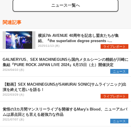
ニュース一覧へ
関連記事
横浜7th AVENUE 40周年を記念し盟友たちが集
結、『the superlative degree presents -
yokohama 7th AVENUE 40th ANNIVERSARY-』
2025/11/13 (木)
ライブレポート
公式レポート
GALNERYUS、SEX MACHINEGUNSら国内メタルシーンの精鋭が川崎に
集結『PURE ROCK JAPAN LIVE 2024』6月15日（土）開催決定
2024/04/10 (水)
ニュース
【動画】SEX MACHINEGUNSがSAMURAI SONIC(サムライソニック)出
演を終えて思いを語る！
2022/03/29 (火)
ライブレポート
覚悟の3カ月間マンスリーライブを開催するMary's Blood、ニューアルバ
ムは原点回とも言える超強力な作品
2021/07/07 (水)
ニュース