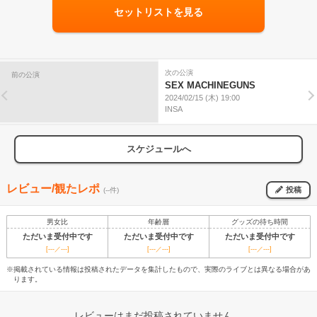
セットリストを見る
次の公演
前の公演
SEX MACHINEGUNS
2024/02/15 (木) 19:00
INSA
スケジュールへ
レビュー/観たレポ
投稿
(--件)
男女比
年齢層
グッズの待ち時間
ただいま受付中です
ただいま受付中です
ただいま受付中です
[---／---]
[---／---]
[---／---]
※掲載されている情報は投稿されたデータを集計したもので、実際のライブとは異なる場合があ
ります。
レビューはまだ投稿されていません。