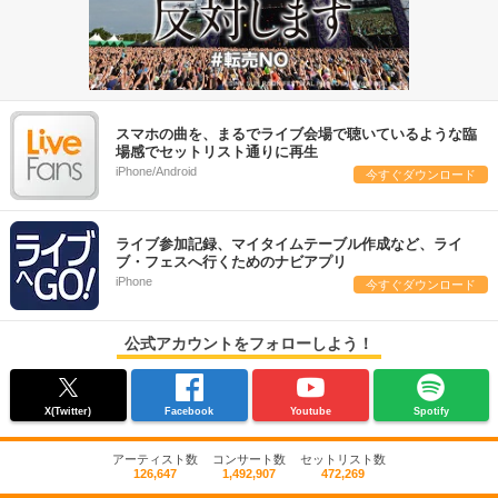
スマホの曲を、まるでライブ会場で聴いているような臨
場感でセットリスト通りに再生
iPhone/Android
今すぐダウンロード
ライブ参加記録、マイタイムテーブル作成など、ライ
ブ・フェスへ行くためのナビアプリ
iPhone
今すぐダウンロード
公式アカウントをフォローしよう！
X(Twitter)
Facebook
Youtube
Spotify
アーティスト数
コンサート数
セットリスト数
126,647
1,492,907
472,269