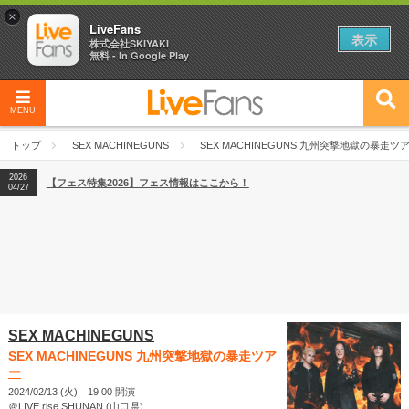
×
LiveFans
表示
株式会社SKIYAKI
無料 - In Google Play
MENU
2026
【フェス特集2026】フェス情報はここから！
04/27
トップ
SEX MACHINEGUNS
SEX MACHINEGUNS 九州突撃地獄の暴走ツ
2026
【ライブ動員ランキング】2026年上半期編発表！
07/28
2026
【フェス特集2026】フェス情報はここから！
04/27
2026
【ライブ動員ランキング】2026年上半期編発表！
07/28
SEX MACHINEGUNS
SEX MACHINEGUNS 九州突撃地獄の暴走ツア
ー
2024/02/13 (火) 19:00 開演
＠LIVE rise SHUNAN (山口県)