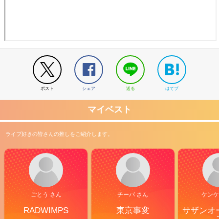
ポスト
シェア
送る
はてブ
マイベスト
ライブ好きの皆さんの推しをご紹介します。
ごとう さん
チーバ さん
ケンケ
RADWIMPS
東京事変
サザンオ