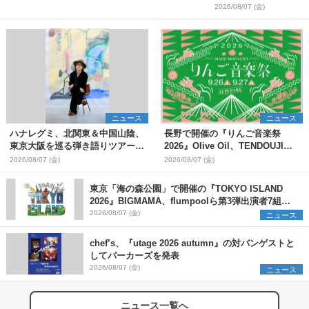
2026/08/07 (金)
ニュース
ニュース
ハナレグミ、北関東＆中国山陰、
長野で開催の『りんご音楽祭
東京大阪を巡る弾き語りツアー10
2026』Olive Oil、TENDOUJIら
月より開催決定
第11弾出演アーティスト（16組）
2026/08/07 (金)
2026/08/07 (金)
を発表
東京「海の森公園」で開催の『TOKYO ISLAND
2026』BIGMAMA、flumpoolら第3弾出演者7組を
発表 ワークショップ・アート出展者を募集
2026/08/07 (金)
ニュース
chef’s、『utage 2026 autumn』の対バンゲストと
してパーカーズを発表
2026/08/07 (金)
ニュース
ニュース一覧へ