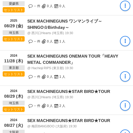
愛媛県
-- 件
0
人
0
人
セットリスト
2025
SEX MACHINEGUNS ワンマンライブ～
08/29 (金)
SHINGO☆Birthday～
埼玉県
@ 西川口Hearts (埼玉県) 19:30
セットリスト
-- 件
0
人
1
人
2024
SEX MACHINEGUNS ONEMAN TOUR「HEAVY
11/28 (木)
METAL COMMANDER」
東京都
@ Hachioji RIPS (東京都) 19:30
セットリスト
-- 件
0
人
1
人
2024
SEX MACHINEGUNS★STAR BIRD★TOUR
08/29 (木)
@ 西川口Hearts (埼玉県) 19:30
埼玉県
-- 件
0
人
2
人
セットリスト
2024
SEX MACHINEGUNS★STAR BIRD★TOUR
08/27 (火)
@ 梅田BANGBOO (大阪府) 19:30
大阪府