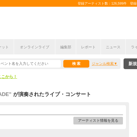
登録アーティスト数：126,599件 登録コ
ケット
オンラインライブ
編集部
レポート
ニュース
ラ
ここから！
新規
ジャンル検索
上半期編発表！
ここから！
上半期編発表！
ADE”
が演奏されたライブ・コンサート
アーティスト情報を見る