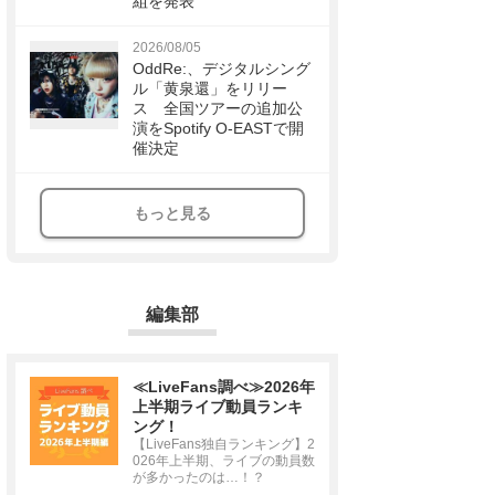
組を発表
2026/08/05
OddRe:、デジタルシング
ル「黄泉還」をリリー
ス 全国ツアーの追加公
演をSpotify O-EASTで開
催決定
もっと見る
編集部
≪LiveFans調べ≫2026年
上半期ライブ動員ランキ
ング！
【LiveFans独自ランキング】2
026年上半期、ライブの動員数
が多かったのは…！？