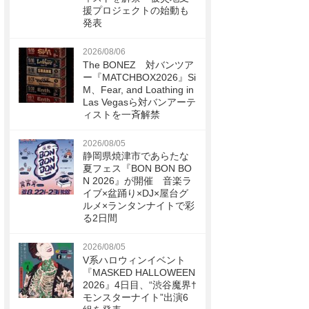
援プロジェクトの始動も
発表
2026/08/06
The BONEZ 対バンツア
ー『MATCHBOX2026』Si
M、Fear, and Loathing in
Las Vegasら対バンアーテ
ィストを一斉解禁
2026/08/05
静岡県焼津市であらたな
夏フェス『BON BON BO
N 2026』が開催 音楽ラ
イブ×盆踊り×DJ×屋台グ
ルメ×ランタンナイトで彩
る2日間
2026/08/05
V系ハロウィンイベント
『MASKED HALLOWEEN
2026』4日目、“渋谷魔界†
モンスターナイト”出演6