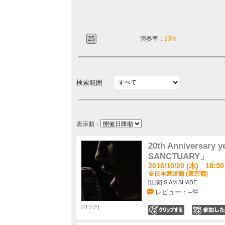
25
演奏率：
23%
検索範囲
表示順：
20th Anniversary
SANCTUARY」
2016/10/20 (木) 18:30
＠日本武道館 (東京都)
[出演] SIAM SHADE
レビュー：--件
ロック
0