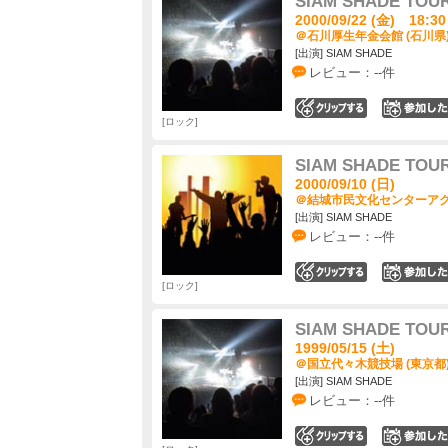
SIAM SHADE TOUR
2000/09/22 (金) 18:30
＠石川厚生年金会館 (石川県
[出演] SIAM SHADE
レビュー：--件
0
ロック
SIAM SHADE TOUR
2000/09/10 (日)
＠結城市民文化センターアクロ
[出演] SIAM SHADE
レビュー：--件
0
ロック
SIAM SHADE TOUR
1999/05/15 (土)
＠国立代々木競技場 (東京都
[出演] SIAM SHADE
レビュー：--件
0