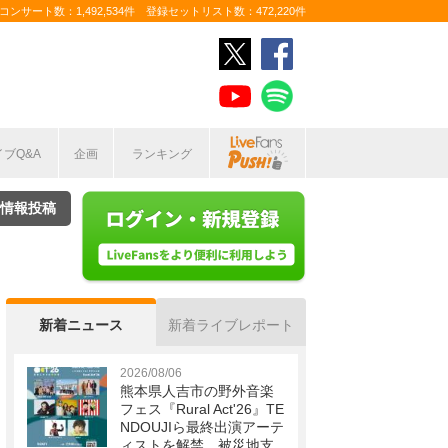
ンサート数：1,492,534件 登録セットリスト数：472,220件
イブQ&A
企画
ランキング
情報投稿
新着ニュース
新着ライブレポート
2026/08/06
熊本県人吉市の野外音楽
フェス『Rural Act'26』TE
NDOUJIら最終出演アーテ
ィストを解禁 被災地支