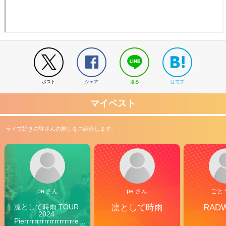
ポスト
シェア
送る
はてブ
マイベスト
ライブ好きの皆さんの推しをご紹介します。
pe さん
pe さん
ごと
凛として時雨 TOUR 
凛として時雨
RAD
2024 
Pierrrrrrrrrrrrrrrrrrrre 