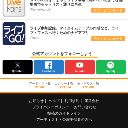
場感でセットリスト通りに再生
iPhone/Android
今すぐダウンロード
ライブ参加記録、マイタイムテーブル作成など、ライ
ブ・フェスへ行くためのナビアプリ
iPhone
今すぐダウンロード
公式アカウントをフォローしよう！
X(Twitter)
Facebook
Youtube
Spotify
アーティスト数
コンサート数
セットリスト数
126,660
1,493,094
472,280
お知らせ
｜
ヘルプ
｜
利用規約
｜
運営会社
プライバシーポリシー
｜
お問い合わせ
投稿のガイドライン
アーティスト・公演主催者の方へ