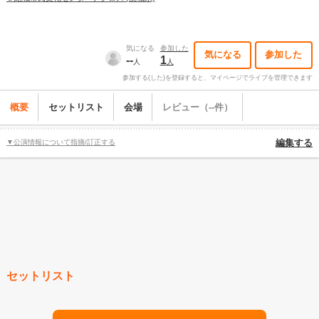
気になる
参加した
気になる
参加した
--
1
人
人
参加する(した)を登録すると、マイページでライブを管理できます
概要
セットリスト
会場
レビュー（--件）
▼公演情報について指摘/訂正する
編集する
セットリスト