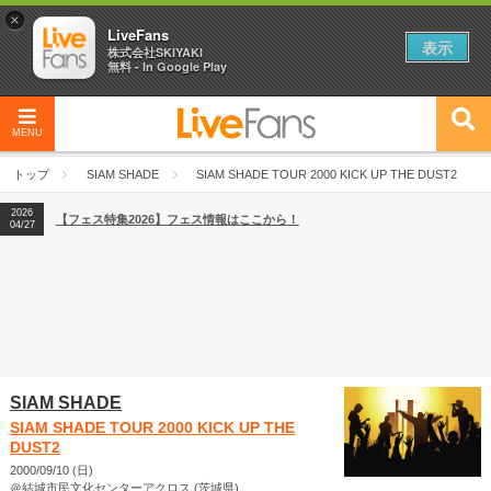
×
LiveFans
表示
株式会社SKIYAKI
無料 - In Google Play
MENU
2026
【フェス特集2026】フェス情報はここから！
04/27
トップ
SIAM SHADE
SIAM SHADE TOUR 2000 KICK UP THE DUST2
2026
【ライブ動員ランキング】2026年上半期編発表！
07/28
2026
【フェス特集2026】フェス情報はここから！
04/27
2026
【ライブ動員ランキング】2026年上半期編発表！
07/28
SIAM SHADE
SIAM SHADE TOUR 2000 KICK UP THE
DUST2
2000/09/10 (日)
＠結城市民文化センターアクロス (茨城県)