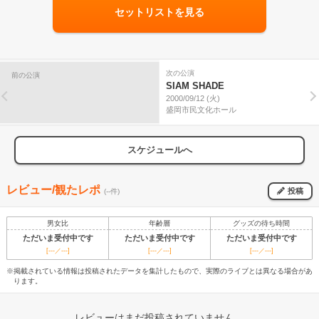
セットリストを見る
次の公演
前の公演
SIAM SHADE
2000/09/12 (火)
盛岡市民文化ホール
スケジュールへ
レビュー/観たレポ
投稿
(--件)
男女比
年齢層
グッズの待ち時間
ただいま受付中です
ただいま受付中です
ただいま受付中です
[---／---]
[---／---]
[---／---]
※掲載されている情報は投稿されたデータを集計したもので、実際のライブとは異なる場合があ
ります。
レビューはまだ投稿されていません。