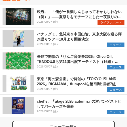
映秀。 「俺が一番楽しんじゃってるかもしれない
（笑）」――夏祭りをモチーフにした一夜限りのス
ペシャルライブ『色祭』レポート
2026/08/07 (金)
ライブレポート
ハナレグミ、北関東＆中国山陰、東京大阪を巡る弾
き語りツアー10月より開催決定
2026/08/07 (金)
ニュース
長野で開催の『りんご音楽祭2026』Olive Oil、
TENDOUJIら第11弾出演アーティスト（16組）を
発表
2026/08/07 (金)
ニュース
東京「海の森公園」で開催の『TOKYO ISLAND
2026』BIGMAMA、flumpoolら第3弾出演者7組を
発表 ワークショップ・アート出展者を募集
2026/08/07 (金)
ニュース
chef’s、『utage 2026 autumn』の対バンゲストと
してパーカーズを発表
2026/08/07 (金)
ニュース
ニュース一覧へ