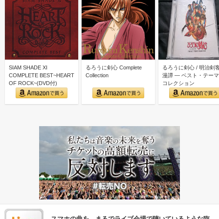
SIAM SHADE XI
るろうに剣心 Complete
るろうに剣心 / 明治剣
COMPLETE BEST~HEART
Collection
漫譚 ― ベスト・テー
OF ROCK~(DVD付)
コレクション
スマホの曲を、まるでライブ会場で聴いているような臨