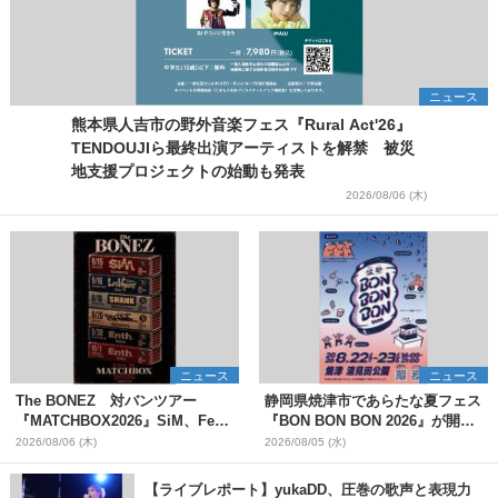
ニュース
熊本県人吉市の野外音楽フェス『Rural Act'26』
TENDOUJIら最終出演アーティストを解禁 被災
地支援プロジェクトの始動も発表
2026/08/06 (木)
ニュース
ニュース
The BONEZ 対バンツアー
静岡県焼津市であらたな夏フェス
『MATCHBOX2026』SiM、Fear,
『BON BON BON 2026』が開
and Loathing in Las Vegasら対
催 音楽ライブ×盆踊り×DJ×屋台
2026/08/06 (木)
2026/08/05 (水)
バンアーティストを一斉解禁
グルメ×ランタンナイトで彩る2日
間
【ライブレポート】yukaDD、圧巻の歌声と表現力