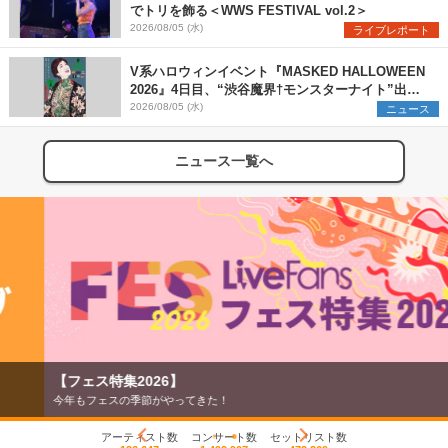
でトリを飾る＜WWS FESTIVAL vol.2＞
2026/08/05 (水)
ライブレポート
V系ハロウィンイベント『MASKED HALLOWEEN
2026』4日目、“渋谷魔界†モンスターナイト”出演6
組を発表
2026/08/05 (水)
ニュース
ニュース一覧へ
【フェス特集2026】
今年もフェスの季節がやってきた！
アーティスト数
コンサート数
セットリスト数