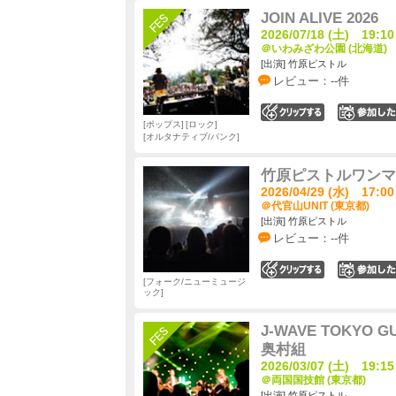
JOIN ALIVE 2026
2026/07/18 (土) 19:10
＠いわみざわ公園 (北海道)
[出演] 竹原ピストル
レビュー：--件
0
ポップス
ロック
オルタナティブ/パンク
竹原ピストルワンマ
2026/04/29 (水) 17:00
＠代官山UNIT (東京都)
[出演] 竹原ピストル
レビュー：--件
0
フォーク/ニューミュージ
ック
J-WAVE TOKYO GU
奥村組
2026/03/07 (土) 19:15
＠両国国技館 (東京都)
[出演] 竹原ピストル