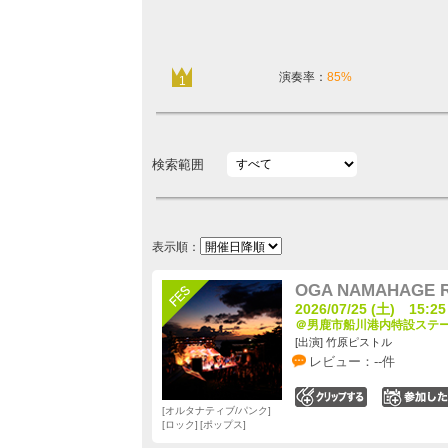
演奏率：
85%
1
検索範囲
表示順：
OGA NAMAHAGE RO
2026/07/25 (土) 15:25
＠男鹿市船川港内特設ステージ
[出演] 竹原ピストル
レビュー：--件
0
オルタナティブ/パンク
ロック
ポップス