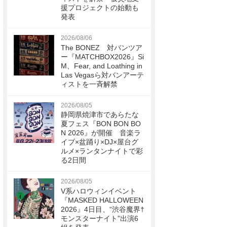
援プロジェクトの始動も
発表
2026/08/06
The BONEZ 対バンツア
ー『MATCHBOX2026』Si
M、Fear, and Loathing in
Las Vegasら対バンアーテ
ィストを一斉解禁
2026/08/05
静岡県焼津市であらたな
夏フェス『BON BON BO
N 2026』が開催 音楽ラ
イブ×盆踊り×DJ×屋台グ
ルメ×ランタンナイトで彩
る2日間
2026/08/05
V系ハロウィンイベント
『MASKED HALLOWEEN
2026』4日目、“渋谷魔界†
モンスターナイト”出演6