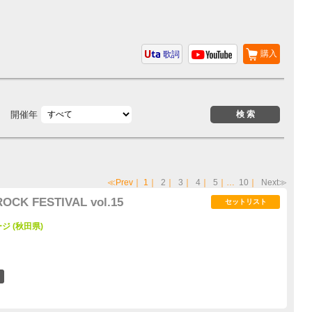
購入
歌詞
開催年
≪Prev
｜
1
｜
2
｜
3
｜
4
｜
5
｜…
10
｜
Next≫
CK FESTIVAL vol.15
セットリスト
 (秋田県)
1