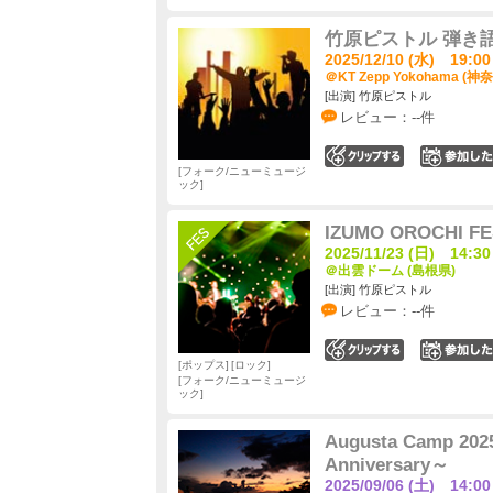
竹原ピストル 弾き語りツア
2025/12/10 (水) 19:00
＠KT Zepp Yokohama (神
[出演] 竹原ピストル
レビュー：--件
0
フォーク/ニューミュージ
ック
IZUMO OROCHI FE
2025/11/23 (日) 14:30
＠出雲ドーム (島根県)
[出演] 竹原ピストル
レビュー：--件
0
ポップス
ロック
フォーク/ニューミュージ
ック
Augusta Camp 20
Anniversary～
2025/09/06 (土) 14:00