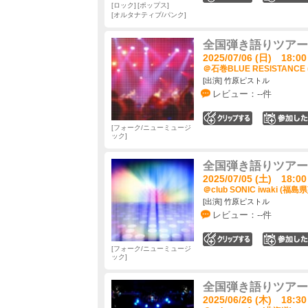
ロック
ポップス
オルタナティブ/パンク
全国弾き語りツアー "
2025/07/06 (日) 18:00
＠石巻BLUE RESISTANCE
[出演] 竹原ピストル
レビュー：--件
0
フォーク/ニューミュージ
ック
全国弾き語りツアー "
2025/07/05 (土) 18:00
＠club SONIC iwaki (福島県
[出演] 竹原ピストル
レビュー：--件
0
フォーク/ニューミュージ
ック
全国弾き語りツアー "
2025/06/26 (木) 18:30