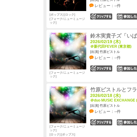
レビュー：--件
ポップス
ロック
0
フォーク/ニューミュージ
ック
鈴木実貴子ズ「いば
2026/02/19 (木)
＠新代田FEVER (東京都)
[出演] 竹原ピストル
レビュー：--件
0
フォーク/ニューミュージ
ック
竹原ピストルとフラ
2026/02/18 (水)
＠duo MUSIC EXCHANGE
[出演] 竹原ピストル
レビュー：--件
0
フォーク/ニューミュージ
ック
ロック
ポップス