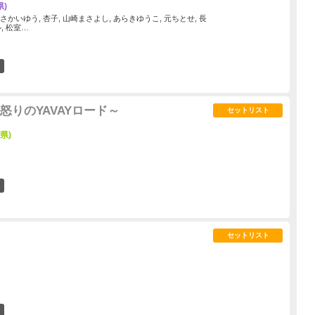
)
 さかいゆう, 杏子, 山崎まさよし, あらきゆうこ, 元ちとせ, 長
, 松室…
13
怒りのYAVAYロード～
セットリスト
県)
0
セットリスト
2