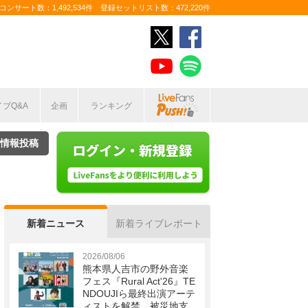
ンサート数：1,492,534件 登録セットリスト数：472,220件
イブQ&A
企画
ランキング
情報投稿
新着ニュース
新着ライブレポート
2026/08/06
熊本県人吉市の野外音楽
フェス『Rural Act'26』TE
NDOUJIら最終出演アーテ
ィストを解禁 被災地支