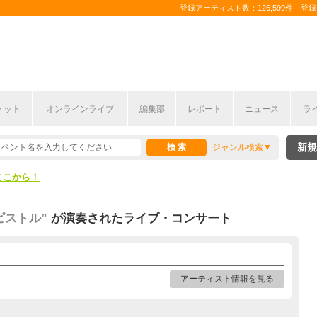
登録アーティスト数：126,599件 登録コ
ケット
オンラインライブ
編集部
レポート
ニュース
ラ
ここから！
新規
ジャンル検索
上半期編発表！
ここから！
上半期編発表！
ピストル”
が演奏されたライブ・コンサート
アーティスト情報を見る