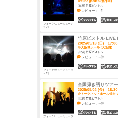
＠cube garden (北海道)
[出演] 竹原ピストル
レビュー：--件
0
フォーク/ニューミュージ
ック
竹原ピストル LIVE I
2025/05/18 (日) 17:00
＠大阪城ホール (大阪府)
[出演] 竹原ピストル
レビュー：--件
0
フォーク/ニューミュージ
ック
全国弾き語りツアー "
2025/05/02 (金) 18:30
＠トークネットホール仙台 大
[出演] 竹原ピストル
レビュー：--件
0
フォーク/ニューミュージ