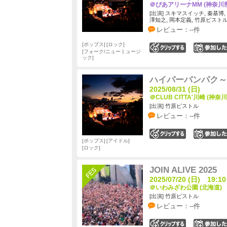
＠ぴあアリーナMM (神奈川県
[出演] スキマスイッチ, 秦基博,
澤知之, 岡本定義, 竹原ピストル
レビュー：--件
ポップス
ロック
0
フォーク/ニューミュージ
ック
ハイパーバンパク～
2025/08/31 (日)
＠CLUB CITTA'川崎 (神奈川
[出演] 竹原ピストル
レビュー：--件
0
ポップス
アイドル
ロック
JOIN ALIVE 2025
2025/07/20 (日) 19:10
＠いわみざわ公園 (北海道)
[出演] 竹原ピストル
レビュー：--件
0