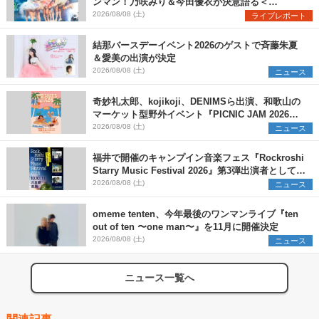
ンマン！乃咲みり＆今田優衣が決意語る＜
Onephony新体制1st Oneman Live はじまりの夏
2026/08/08 (土)
ライブレポート
＞
結那バースデーイベント2026のゲストで斉藤朱夏
＆愛美の出演が決定
2026/08/08 (土)
ニュース
奇妙礼太郎、kojikoji、DENIMSら出演、和歌山の
マーケット型野外イベント『PICNIC JAM 2026』
早割チケット発売開始
2026/08/08 (土)
ニュース
福井で開催のキャンプイン音楽フェス『Rockroshi
Starry Music Festival 2026』第3弾出演者として
SCOOBIE DO、かりゆし58、Reiを発表
2026/08/08 (土)
ニュース
omeme tenten、今年最後のワンマンライブ『ten
out of ten 〜one man〜』を11月に開催決定
2026/08/08 (土)
ニュース
ニュース一覧へ
関連記事