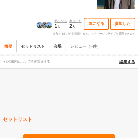
気になる
参加した
気になる
参加した
1
2
人
人
参加する(した)を登録すると、マイページでライブを管理できます
概要
セットリスト
会場
レビュー（--件）
▼公演情報について指摘/訂正する
編集する
セットリスト