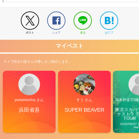
ポスト
シェア
送る
はてブ
マイベスト
ライブ好きの皆さんの推しをご紹介します。
yumemocha さん
すう さん
日本外送TG搜@
浜田省吾
SUPER BEAVER
東京スカパ
ケストラ 
TOUR「V
Carn
2026/08/07 
Ha