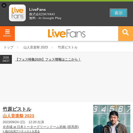
×
LiveFans
表示
株式会社SKIYAKI
無料 - In Google Play
MENU
2026
【フェス特集2026】フェス情報はここから！
04/27
トップ
山人音楽祭 2023
竹原ピストル
2026
【ライブ動員ランキング】2026年上半期編発表！
07/28
2026
【フェス特集2026】フェス情報はここから！
04/27
2026
【ライブ動員ランキング】2026年上半期編発表！
07/28
竹原ピストル
山人音楽祭 2023
2023/09/24 (日) 12:20 出演
＠赤城 at 日本トーターグリーンドーム前橋 (群馬県)
» 他の出演アーティストを見る