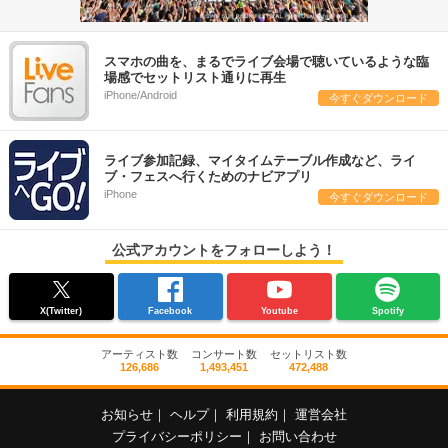
スマホの曲を、まるでライブ会場で聴いているような臨
場感でセットリスト通りに再生
iPhone/Android
今すぐダウンロード
ライブ参加記録、マイタイムテーブル作成など、ライ
ブ・フェスへ行くためのナビアプリ
iPhone
今すぐダウンロード
公式アカウントをフォローしよう！
X(Twitter)
Facebook
Youtube
Spotify
アーティスト数
コンサート数
セットリスト数
126,686
1,493,451
472,488
お知らせ
｜
ヘルプ
｜
利用規約
｜
運営会社
プライバシーポリシー
｜
お問い合わせ