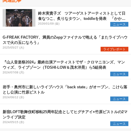
鈴木実貴子ズ ツアーゲストアーティストとして日
食なつこ、炙りなタウン、toddleを発表 「かかっ
てこいよバッドエンド」のライブ映像も公開に
2026/01/09 (金)
ニュース
G-FREAK FACTORY、満員のZeppファイナルで咆える「またライブハウ
スで火の玉になろう」
2025/05/27 (火)
ライブレポート
『山人音楽祭2024』最終出演アーティストでザ・クロマニヨンズ、マン
ウィズ、ライブゾーン（TOSHI-LOW＆茂木洋晃）ら5組発表
2024/07/08 (月)
ニュース
岩手・奥州市に新しいライブハウス「back state」がオープン、こけら落
とし公演に竹原ピストル
2024/06/12 (水)
ニュース
新宿LOFT歌舞伎町移転25周年記念としてヒグチアイ×竹原ピストルの2マ
ンライブ決定
2024/05/15 (水)
ニュース