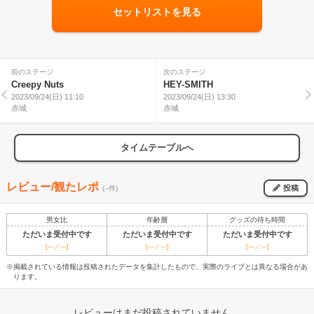
セットリストを見る
前のステージ
次のステージ
Creepy Nuts
HEY-SMITH
2023/09/24(日) 11:10
2023/09/24(日) 13:30
赤城
赤城
タイムテーブルへ
レビュー/観たレポ
投稿
(--件)
男女比
年齢層
グッズの待ち時間
ただいま受付中です
ただいま受付中です
ただいま受付中です
[---／---]
[---／---]
[---／---]
※掲載されている情報は投稿されたデータを集計したもので、実際のライブとは異なる場合があ
ります。
レビューはまだ投稿されていません。