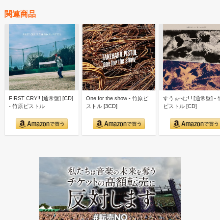
関連商品
FIRST CRY!! [通常盤] [CD]
One for the show - 竹原ピ
すうぉ~む! ! [通常盤] -
- 竹原ピストル
ストル [3CD]
ピストル [CD]