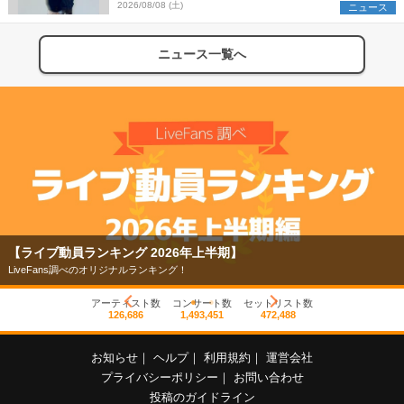
2026/08/08 (土)
ニュース
ニュース一覧へ
【ライブ動員ランキング 2026年上半期】
LiveFans調べのオリジナルランキング！
アーティスト数
コンサート数
セットリスト数
126,686
1,493,451
472,488
お知らせ
｜
ヘルプ
｜
利用規約
｜
運営会社
プライバシーポリシー
｜
お問い合わせ
投稿のガイドライン