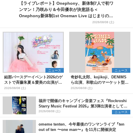
【ライブレポート】Onephony、新体制7人で初ワ
ンマン！乃咲みり＆今田優衣が決意語る＜
Onephony新体制1st Oneman Live はじまりの夏
＞
2026/08/08 (土)
ニュース
ニュース
結那バースデーイベント2026のゲ
奇妙礼太郎、kojikoji、DENIMS
ストで斉藤朱夏＆愛美の出演が決
ら出演、和歌山のマーケット型野
定
外イベント『PICNIC JAM
2026/08/08 (土)
2026/08/08 (土)
2026』早割チケット発売開始
福井で開催のキャンプイン音楽フェス『Rockroshi
Starry Music Festival 2026』第3弾出演者として
SCOOBIE DO、かりゆし58、Reiを発表
2026/08/08 (土)
ニュース
omeme tenten、今年最後のワンマンライブ『ten
out of ten 〜one man〜』を11月に開催決定