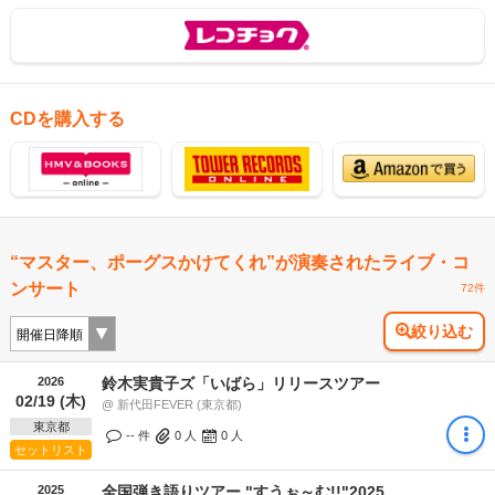
CDを購入する
“マスター、ポーグスかけてくれ”が演奏されたライブ・コ
ンサート
72件
絞り込む
2026
鈴木実貴子ズ「いばら」リリースツアー
02/19 (木)
@ 新代田FEVER (東京都)
東京都
-- 件
0
人
0
人
セットリスト
2025
全国弾き語りツアー "すうぉ～む!!"2025