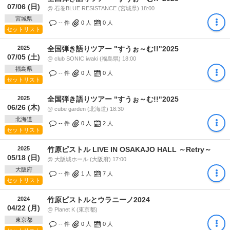
07/06 (日)
@ 石巻BLUE RESISTANCE (宮城県) 18:00
宮城県
-- 件
0
人
0
人
セットリスト
2025
全国弾き語りツアー "すうぉ～む!!"2025
07/05 (土)
@ club SONIC iwaki (福島県) 18:00
福島県
-- 件
0
人
0
人
セットリスト
2025
全国弾き語りツアー "すうぉ～む!!"2025
06/26 (木)
@ cube garden (北海道) 18:30
北海道
-- 件
0
人
2
人
セットリスト
2025
竹原ピストル LIVE IN OSAKAJO HALL ～Retry～
05/18 (日)
@ 大阪城ホール (大阪府) 17:00
大阪府
-- 件
1
人
7
人
セットリスト
2024
竹原ピストルとウラニーノ2024
04/22 (月)
@ Planet K (東京都)
東京都
-- 件
0
人
0
人