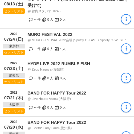
08/13 (土)
受けて)
セットリスト
@ 都内スタジオ 16:45
-- 件
0
人
0
人
2022
MURO FESTIVAL 2022
07/24 (日)
@ MURO FESTIVAL 2022会場 [Spotify O-EAST / Spotify O-WEST / Spotify O-Crest / duo MUSIC EXCHANGE] (東京都) (東京都) 18:00
東京都
-- 件
0
人
4
人
セットリスト
2022
HYDE LIVE 2022 RUMBLE FISH
07/23 (土)
@ Zepp Nagoya (愛知県)
愛知県
-- 件
0
人
0
人
セットリスト
2022
BAND FOR HAPPY Tour 2022
07/21 (木)
@ Live House Anima (大阪府)
大阪府
-- 件
0
人
0
人
セットリスト
2022
BAND FOR HAPPY Tour 2022
07/20 (水)
@ Electric Lady Land (愛知県)