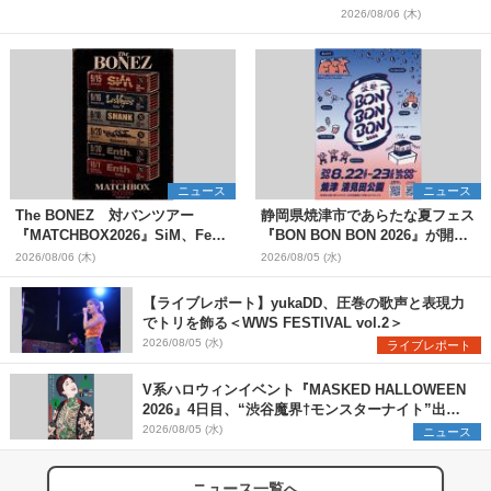
2026/08/06 (木)
ニュース
ニュース
The BONEZ 対バンツアー
静岡県焼津市であらたな夏フェス
『MATCHBOX2026』SiM、Fear,
『BON BON BON 2026』が開
and Loathing in Las Vegasら対
催 音楽ライブ×盆踊り×DJ×屋台
2026/08/06 (木)
2026/08/05 (水)
バンアーティストを一斉解禁
グルメ×ランタンナイトで彩る2日
間
【ライブレポート】yukaDD、圧巻の歌声と表現力
でトリを飾る＜WWS FESTIVAL vol.2＞
2026/08/05 (水)
ライブレポート
V系ハロウィンイベント『MASKED HALLOWEEN
2026』4日目、“渋谷魔界†モンスターナイト”出演6
組を発表
2026/08/05 (水)
ニュース
ニュース一覧へ