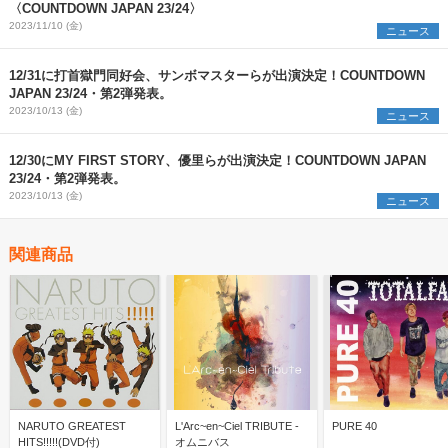
〈COUNTDOWN JAPAN 23/24〉
2023/11/10 (金)
ニュース
12/31に打首獄門同好会、サンボマスターらが出演決定！COUNTDOWN
JAPAN 23/24・第2弾発表。
2023/10/13 (金)
ニュース
12/30にMY FIRST STORY、優里らが出演決定！COUNTDOWN JAPAN
23/24・第2弾発表。
2023/10/13 (金)
ニュース
関連商品
NARUTO GREATEST
L'Arc~en~Ciel TRIBUTE -
PURE 40
HITS!!!!!(DVD付)
オムニバス