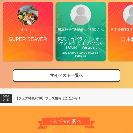
すう さん
日本外送TG搜@sp9863 さん
日本外送TG搜@
SUPER BEAVER
東京スカパラダイスオー
日本
ケストラ ライブハウス
TOUR「VerSus 
Carnival」
2026/08/07 19:00 @Zepp 
Haneda
マイベスト一覧へ
2026
【フェス特集2026】フェス情報はここから！
04/27
2026
【ライブ動員ランキング】2026年上半期編発表！
07/28
2026
【フェス特集2026】フェス情報はここから！
04/27
2026
【ライブ動員ランキング】2026年上半期編発表！
07/28