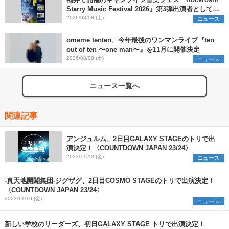
Starry Music Festival 2026』第3弾出演者として
SCOOBIE DO、かりゆし58、Reiを発表
2026/08/08 (土)
ニュース
omeme tenten、今年最後のワンマンライブ『ten
out of ten 〜one man〜』を11月に開催決定
2026/08/08 (土)
ニュース
ニュース一覧へ
関連記事
アンジュルム、2日目GALAXY STAGEのトリで出
演決定！〈COUNTDOWN JAPAN 23/24〉
2023/11/10 (金)
ニュース
-真天地開闢集団-ジグザグ、2日目COSMO STAGEのトリで出演決定！
〈COUNTDOWN JAPAN 23/24〉
2023/11/10 (金)
ニュース
新しい学校のリーダーズ、初日GALAXY STAGE トリで出演決定！