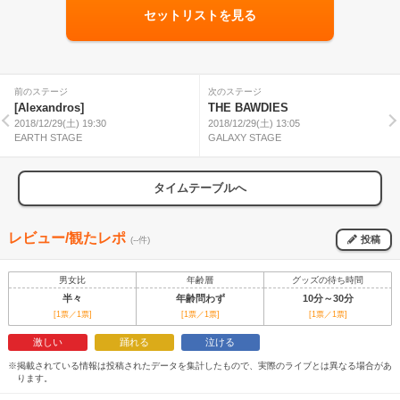
セットリストを見る
前のステージ
次のステージ
[Alexandros]
THE BAWDIES
2018/12/29(土) 19:30
2018/12/29(土) 13:05
EARTH STAGE
GALAXY STAGE
タイムテーブルへ
レビュー/観たレポ
投稿
(--件)
男女比
年齢層
グッズの待ち時間
半々
年齢問わず
10分～30分
[1票／1票]
[1票／1票]
[1票／1票]
激しい
踊れる
泣ける
※掲載されている情報は投稿されたデータを集計したもので、実際のライブとは異なる場合があ
ります。