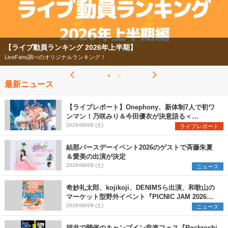
【ライブ動員ランキング 2026年上半期】
LiveFans調べのオリジナルランキング！
最新ニュース
【ライブレポート】Onephony、新体制7人で初ワ
ンマン！乃咲みり＆今田優衣が決意語る＜
Onephony新体制1st Oneman Live はじまりの夏
2026/08/08 (土)
ライブレポート
＞
結那バースデーイベント2026のゲストで斉藤朱夏
＆愛美の出演が決定
2026/08/08 (土)
ニュース
奇妙礼太郎、kojikoji、DENIMSら出演、和歌山の
マーケット型野外イベント『PICNIC JAM 2026』
早割チケット発売開始
2026/08/08 (土)
ニュース
福井で開催のキャンプイン音楽フェス『Rockroshi