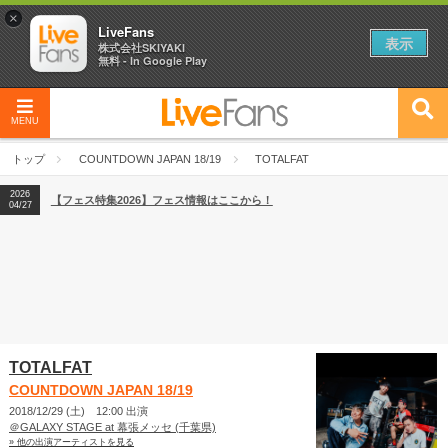
×
LiveFans
表示
株式会社SKIYAKI
無料 - In Google Play
MENU
2026
【フェス特集2026】フェス情報はここから！
04/27
トップ
COUNTDOWN JAPAN 18/19
TOTALFAT
2026
【ライブ動員ランキング】2026年上半期編発表！
07/28
2026
【フェス特集2026】フェス情報はここから！
04/27
2026
【ライブ動員ランキング】2026年上半期編発表！
07/28
TOTALFAT
COUNTDOWN JAPAN 18/19
2018/12/29 (土) 12:00 出演
＠GALAXY STAGE at 幕張メッセ (千葉県)
» 他の出演アーティストを見る