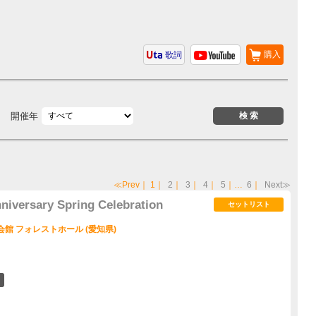
購入
歌詞
開催年
≪Prev
｜
1
｜
2
｜
3
｜
4
｜
5
｜…
6
｜
Next≫
niversary Spring Celebration
セットリスト
民会館 フォレストホール (愛知県)
3