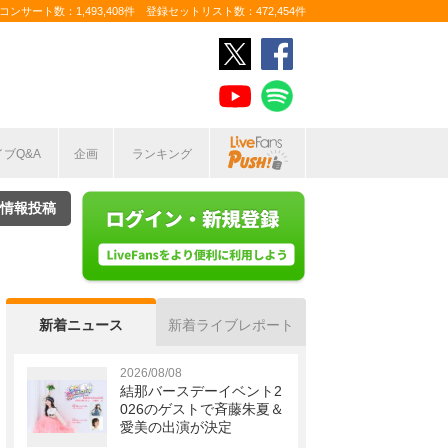
ンサート数：1,493,408件 登録セットリスト数：472,454件
イブQ&A
企画
ランキング
情報投稿
新着ニュース
新着ライブレポート
2026/08/08
結那バースデーイベント2
026のゲストで斉藤朱夏＆
愛美の出演が決定