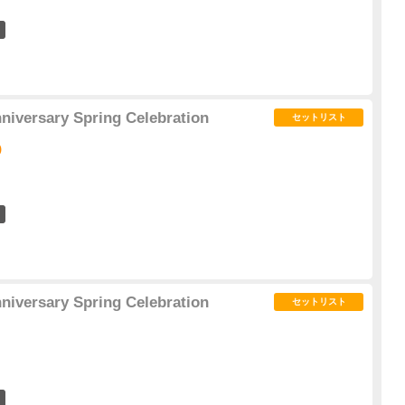
6
niversary Spring Celebration
セットリスト
)
5
niversary Spring Celebration
セットリスト
7