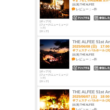
＠まつもと市民芸術館 主ホー
[出演] THE ALFEE
レビュー：--件
0
ポップス
フォーク/ニューミュージ
ック
ロック
THE ALFEE 51st An
2025/06/08 (日) 17:00
＠フェスティバルホール (大
[出演] THE ALFEE
レビュー：--件
0
ポップス
フォーク/ニューミュージ
ック
ロック
THE ALFEE 51st An
2025/06/07 (土) 18:00
＠フェスティバルホール (大
[出演] THE ALFEE
レビュー：--件