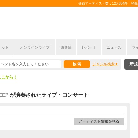
登録アーティスト数：126,684件 登録コ
ケット
オンラインライブ
編集部
レポート
ニュース
ラ
ここから！
新規
ジャンル検索
上半期編発表！
ここから！
上半期編発表！
EE”
が演奏されたライブ・コンサート
アーティスト情報を見る