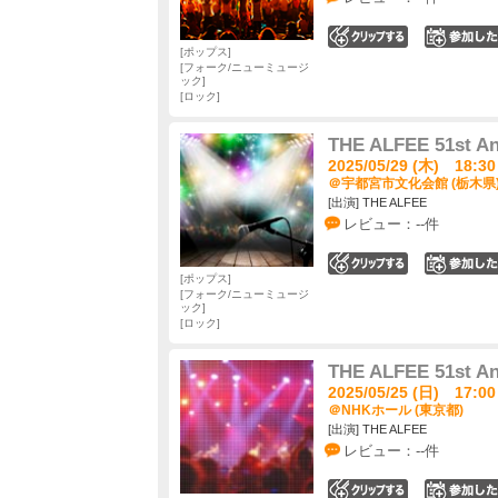
0
ポップス
フォーク/ニューミュージ
ック
ロック
THE ALFEE 51st An
2025/05/29 (木) 18:30
＠宇都宮市文化会館 (栃木県
[出演] THE ALFEE
レビュー：--件
0
ポップス
フォーク/ニューミュージ
ック
ロック
THE ALFEE 51st An
2025/05/25 (日) 17:00
＠NHKホール (東京都)
[出演] THE ALFEE
レビュー：--件
0