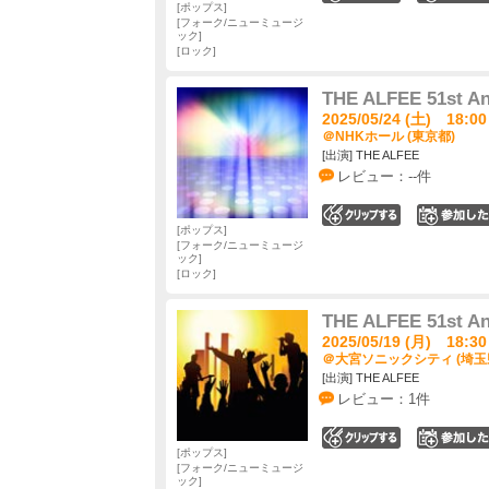
ポップス
フォーク/ニューミュージ
ック
ロック
THE ALFEE 51st An
2025/05/24 (土) 18:00
＠NHKホール (東京都)
[出演] THE ALFEE
レビュー：--件
0
ポップス
フォーク/ニューミュージ
ック
ロック
THE ALFEE 51st An
2025/05/19 (月) 18:30
＠大宮ソニックシティ (埼玉
[出演] THE ALFEE
レビュー：1件
0
ポップス
フォーク/ニューミュージ
ック