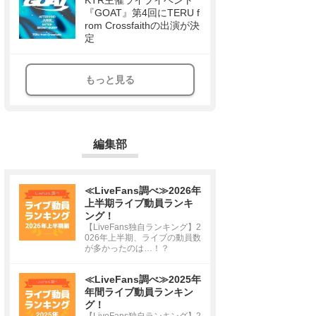
KTR主催ライブイベント
『GOAT』第4回にTERU f
rom Crossfaithの出演が決
定
もっと見る
編集部
≪LiveFans調べ≫2026年
上半期ライブ動員ランキ
ング！
【LiveFans独自ランキング】2
026年上半期、ライブの動員数
が多かったのは…！？
≪LiveFans調べ≫2025年
年間ライブ動員ランキン
グ！
【LiveFans独自ランキング】2