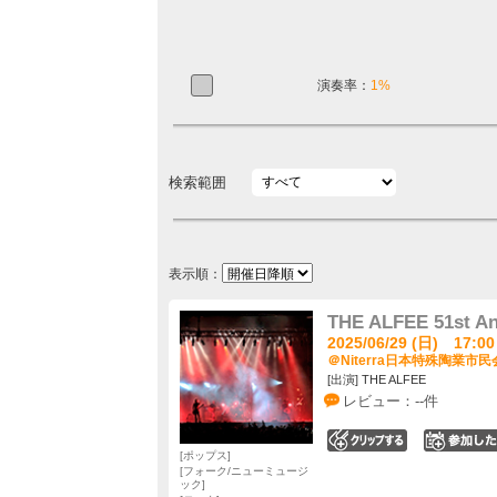
演奏率：
1%
検索範囲
表示順：
THE ALFEE 51st An
2025/06/29 (日) 17:00
＠Niterra日本特殊陶業市
[出演] THE ALFEE
レビュー：--件
0
ポップス
フォーク/ニューミュージ
ック