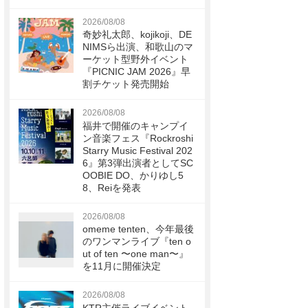
2026/08/08
奇妙礼太郎、kojikoji、DE
NIMSら出演、和歌山のマ
ーケット型野外イベント
『PICNIC JAM 2026』早
割チケット発売開始
2026/08/08
福井で開催のキャンプイ
ン音楽フェス『Rockroshi
Starry Music Festival 202
6』第3弾出演者としてSC
OOBIE DO、かりゆし5
8、Reiを発表
2026/08/08
omeme tenten、今年最後
のワンマンライブ『ten o
ut of ten 〜one man〜』
を11月に開催決定
2026/08/08