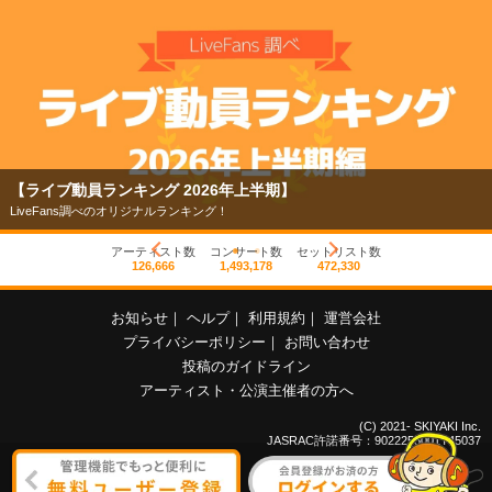
【ライブ動員ランキング 2026年上半期】
LiveFans調べのオリジナルランキング！
アーティスト数
コンサート数
セットリスト数
126,666
1,493,178
472,330
お知らせ
｜
ヘルプ
｜
利用規約
｜
運営会社
プライバシーポリシー
｜
お問い合わせ
投稿のガイドライン
アーティスト・公演主催者の方へ
(C) 2021- SKIYAKI Inc.
JASRAC許諾番号：9022255001Y45037