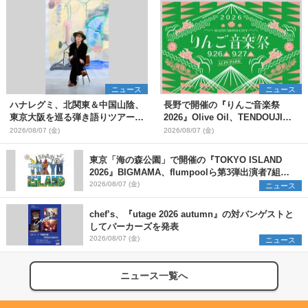
ニュース
ニュース
ハナレグミ、北関東＆中国山陰、
長野で開催の『りんご音楽祭
東京大阪を巡る弾き語りツアー10
2026』Olive Oil、TENDOUJIら
月より開催決定
第11弾出演アーティスト（16組）
2026/08/07 (金)
2026/08/07 (金)
を発表
東京「海の森公園」で開催の『TOKYO ISLAND
2026』BIGMAMA、flumpoolら第3弾出演者7組を
発表 ワークショップ・アート出展者を募集
2026/08/07 (金)
ニュース
chef’s、『utage 2026 autumn』の対バンゲストと
してパーカーズを発表
2026/08/07 (金)
ニュース
ニュース一覧へ