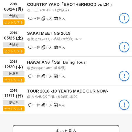
2019
COUNTRY YARD「BROTHERHOOD vol.34」
06/24 (月)
@ 十三FANDANGO (大阪府)
大阪府
-- 件
0
人
0
人
セットリスト
2019
SAKAI MEETING 2019
05/25 (土)
@ 海とのふれあい広場 (大阪府) 16:35
大阪府
-- 件
0
人
0
人
セットリスト
2018
HAWAIIAN6「Still Doing Tour」
12/20 (木)
@ yanagase ants (岐阜県)
岐阜県
-- 件
0
人
1
人
セットリスト
2018
TOUR 2018 -10 YEARS MADE OUR NOW-
11/11 (日)
@ 今池HUCK FINN (愛知県) 18:00
愛知県
-- 件
0
人
4
人
セットリスト
もっと見る