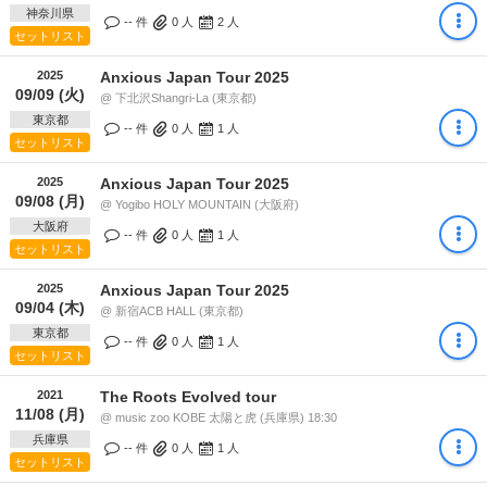
神奈川県
-- 件
0
人
2
人
セットリスト
2025
Anxious Japan Tour 2025
09/09 (火)
@ 下北沢Shangri-La (東京都)
東京都
-- 件
0
人
1
人
セットリスト
2025
Anxious Japan Tour 2025
09/08 (月)
@ Yogibo HOLY MOUNTAIN (大阪府)
大阪府
-- 件
0
人
1
人
セットリスト
2025
Anxious Japan Tour 2025
09/04 (木)
@ 新宿ACB HALL (東京都)
東京都
-- 件
0
人
1
人
セットリスト
2021
The Roots Evolved tour
11/08 (月)
@ music zoo KOBE 太陽と虎 (兵庫県) 18:30
兵庫県
-- 件
0
人
1
人
セットリスト