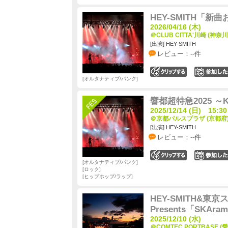
HEY-SMITH「新曲
2026/04/16 (木)
＠CLUB CITTA'川崎 (神奈川
[出演] HEY-SMITH
レビュー：--件
0
オルタナティブ/パンク
響都超特急2025 ～KY
2025/12/14 (日) 15:30
＠京都パルスプラザ (京都府
[出演] HEY-SMITH
レビュー：--件
0
オルタナティブ/パンク
ロック
ヒップホップ/ラップ
HEY-SMITH&
Presents「SKAram
2025/12/10 (水)
＠COMTEC PORTBASE (