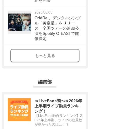
組を発表
2026/08/05
OddRe:、デジタルシング
ル「黄泉還」をリリー
ス 全国ツアーの追加公
演をSpotify O-EASTで開
催決定
もっと見る
編集部
≪LiveFans調べ≫2026年
上半期ライブ動員ランキ
ング！
【LiveFans独自ランキング】2
026年上半期、ライブの動員数
が多かったのは…！？