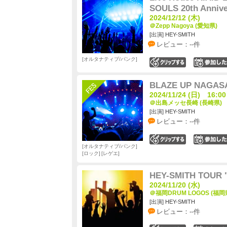
SOULS 20th Anniv
2024/12/12 (木)
＠Zepp Nagoya (愛知県)
[出演] HEY-SMITH
レビュー：--件
オルタナティブ/パンク
0
BLAZE UP NAGASA
2024/11/24 (日) 16:00
＠出島メッセ長崎 (長崎県)
[出演] HEY-SMITH
レビュー：--件
0
オルタナティブ/パンク
ロック
レゲエ
HEY-SMITH TOUR "
2024/11/20 (水)
＠福岡DRUM LOGOS (福岡
[出演] HEY-SMITH
レビュー：--件