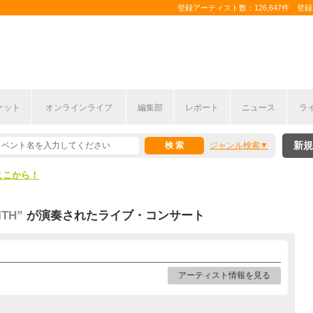
登録アーティスト数：126,647件 登録コ
ケット
オンラインライブ
編集部
レポート
ニュース
ラ
ここから！
新規
ジャンル検索
上半期編発表！
ここから！
上半期編発表！
ITH”
が演奏されたライブ・コンサート
アーティスト情報を見る