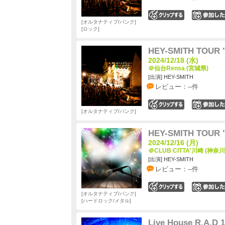
0
オルタナティブ/パンク
ロック
HEY-SMITH TOUR "
2024/12/18 (水)
＠仙台Rensa (宮城県)
[出演] HEY-SMITH
レビュー：--件
0
オルタナティブ/パンク
HEY-SMITH TOUR "
2024/12/16 (月)
＠CLUB CITTA'川崎 (神奈川
[出演] HEY-SMITH
レビュー：--件
0
オルタナティブ/パンク
ハードロック/メタル
Live House R.A.D