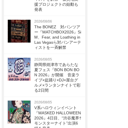
援プロジェクトの始動も
発表
2026/08/06
The BONEZ 対バンツア
ー『MATCHBOX2026』Si
M、Fear, and Loathing in
Las Vegasら対バンアーテ
ィストを一斉解禁
2026/08/05
静岡県焼津市であらたな
夏フェス『BON BON BO
N 2026』が開催 音楽ラ
イブ×盆踊り×DJ×屋台グ
ルメ×ランタンナイトで彩
る2日間
2026/08/05
V系ハロウィンイベント
『MASKED HALLOWEEN
2026』4日目、“渋谷魔界†
モンスターナイト”出演6