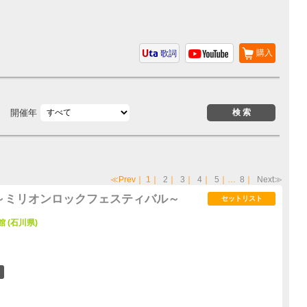
購入
歌詞
開催年
≪Prev
｜
1
｜
2
｜
3
｜
4
｜
5
｜…
8
｜
Next≫
6 ～ミリオンロックフェスティバル～
セットリスト
 (石川県)
7