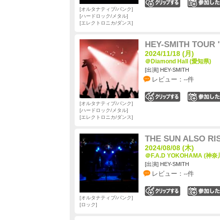
0
オルタナティブ/パンク
ハードロック/メタル
エレクトロニカ/ダンス
HEY-SMITH TOUR "
2024/11/18 (月)
＠Diamond Hall (愛知県)
[出演] HEY-SMITH
レビュー：--件
0
オルタナティブ/パンク
ハードロック/メタル
エレクトロニカ/ダンス
THE SUN ALSO RIS
2024/08/08 (木)
＠F.A.D YOKOHAMA (神奈
[出演] HEY-SMITH
レビュー：--件
0
オルタナティブ/パンク
ロック