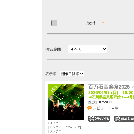
演奏率：
1%
検索範囲
表示順：
百万石音楽祭202
2026/06/07 (日) 18:00
＠石川県産業展示館 1～4号館
[出演] HEY-SMITH
レビュー：--件
0
ロック
オルタナティブ/パンク
ポップス