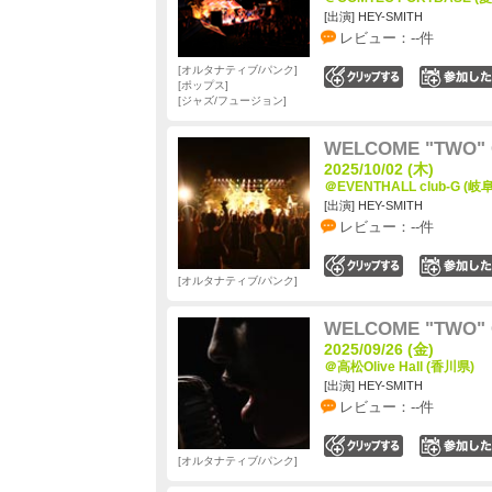
[出演] HEY-SMITH
レビュー：--件
オルタナティブ/パンク
0
ポップス
ジャズ/フュージョン
WELCOME "TWO" 
2025/10/02 (木)
＠EVENTHALL club-G (岐
[出演] HEY-SMITH
レビュー：--件
0
オルタナティブ/パンク
WELCOME "TWO" 
2025/09/26 (金)
＠高松Olive Hall (香川県)
[出演] HEY-SMITH
レビュー：--件
0
オルタナティブ/パンク