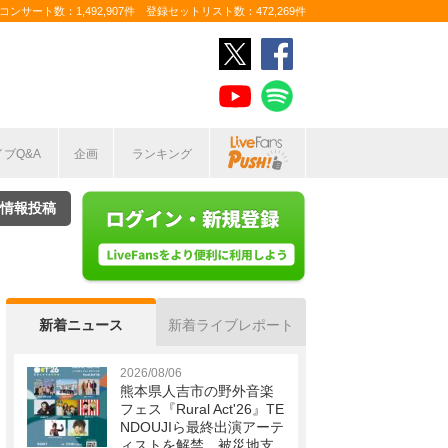
ンサート数：1,492,907件 登録セットリスト数：472,269件
イブQ&A
企画
ランキング
情報投稿
新着ニュース
新着ライブレポート
2026/08/06
熊本県人吉市の野外音楽
フェス『Rural Act'26』TE
NDOUJIら最終出演アーテ
ィストを解禁 被災地支