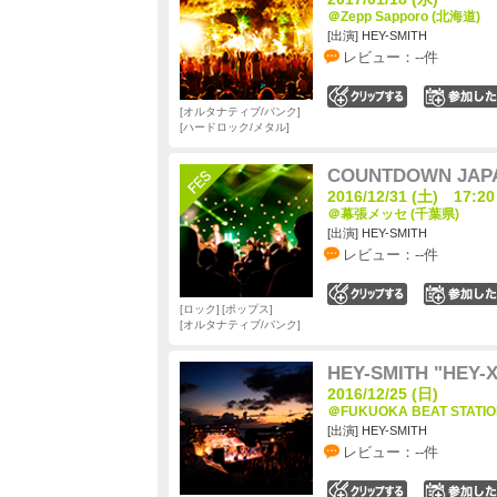
＠Zepp Sapporo (北海道)
[出演] HEY-SMITH
レビュー：--件
0
オルタナティブ/パンク
ハードロック/メタル
COUNTDOWN JAPA
2016/12/31 (土) 17:20
＠幕張メッセ (千葉県)
[出演] HEY-SMITH
レビュー：--件
0
ロック
ポップス
オルタナティブ/パンク
HEY-SMITH "HEY-
2016/12/25 (日)
＠FUKUOKA BEAT STATI
[出演] HEY-SMITH
レビュー：--件
0