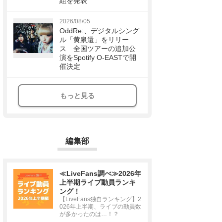
組を発表
2026/08/05
OddRe:、デジタルシング
ル「黄泉還」をリリー
ス 全国ツアーの追加公
演をSpotify O-EASTで開
催決定
もっと見る
編集部
≪LiveFans調べ≫2026年
上半期ライブ動員ランキ
ング！
【LiveFans独自ランキング】2
026年上半期、ライブの動員数
が多かったのは…！？