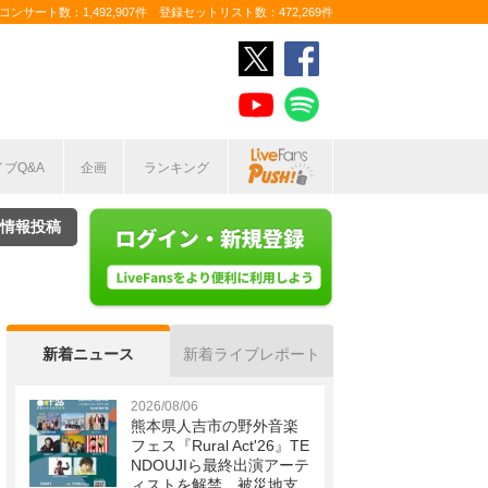
ンサート数：1,492,907件 登録セットリスト数：472,269件
イブQ&A
企画
ランキング
情報投稿
新着ニュース
新着ライブレポート
2026/08/06
熊本県人吉市の野外音楽
フェス『Rural Act'26』TE
NDOUJIら最終出演アーテ
ィストを解禁 被災地支