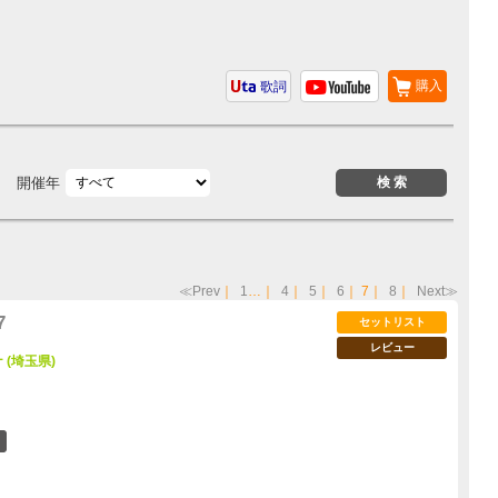
購入
歌詞
開催年
≪Prev
｜
1
…｜
4
｜
5
｜
6
｜
7
｜
8
｜
Next≫
7
セットリスト
レビュー
(埼玉県)
48