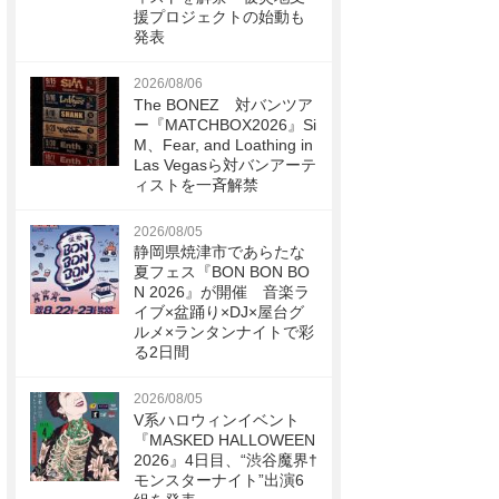
援プロジェクトの始動も
発表
2026/08/06
The BONEZ 対バンツア
ー『MATCHBOX2026』Si
M、Fear, and Loathing in
Las Vegasら対バンアーテ
ィストを一斉解禁
2026/08/05
静岡県焼津市であらたな
夏フェス『BON BON BO
N 2026』が開催 音楽ラ
イブ×盆踊り×DJ×屋台グ
ルメ×ランタンナイトで彩
る2日間
2026/08/05
V系ハロウィンイベント
『MASKED HALLOWEEN
2026』4日目、“渋谷魔界†
モンスターナイト”出演6