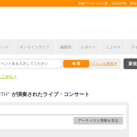
登録アーティスト数：126,647件 登録コ
ケット
オンラインライブ
編集部
レポート
ニュース
ラ
ここから！
新規
ジャンル検索
上半期編発表！
ここから！
上半期編発表！
ITH”
が演奏されたライブ・コンサート
アーティスト情報を見る