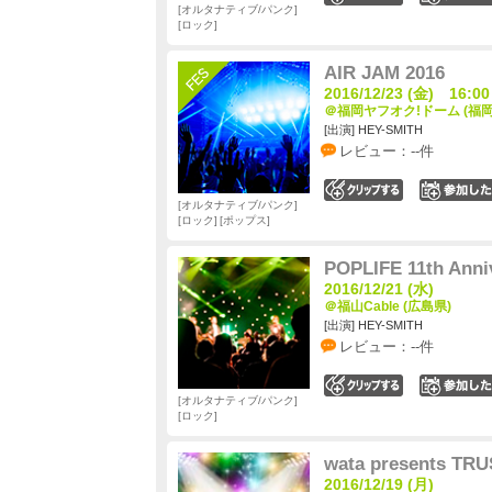
オルタナティブ/パンク
ロック
AIR JAM 2016
2016/12/23 (金) 16:00
＠福岡ヤフオク!ドーム (福岡
[出演] HEY-SMITH
レビュー：--件
0
オルタナティブ/パンク
ロック
ポップス
POPLIFE 11th Anni
2016/12/21 (水)
＠福山Cable (広島県)
[出演] HEY-SMITH
レビュー：--件
0
オルタナティブ/パンク
ロック
wata presents TR
2016/12/19 (月)