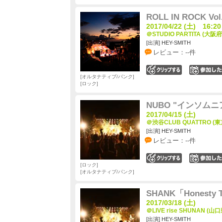
ROLL IN ROCK Vol
2017/04/22 (土) 16:20
＠STUDIO PARTITA (大阪府
[出演] HEY-SMITH
レビュー：--件
0
オルタナティブ/パンク
ロック
NUBO "インソムニア"
2017/04/15 (土)
＠渋谷CLUB QUATTRO (東
[出演] HEY-SMITH
レビュー：--件
0
ロック
オルタナティブ/パンク
SHANK「Honesty T
2017/03/18 (土)
＠LIVE rise SHUNAN (山口
[出演] HEY-SMITH