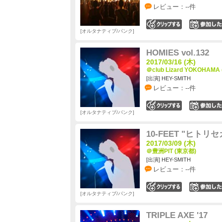
レビュー：--件
0
オルタナティブ/パンク
HOMIES vol.132
2017/03/16 (木)
＠club Lizard YOKOHAM
[出演] HEY-SMITH
レビュー：--件
0
オルタナティブ/パンク
10-FEET "ヒトリ
2017/03/09 (木)
＠豊洲PIT (東京都)
[出演] HEY-SMITH
レビュー：--件
0
オルタナティブ/パンク
TRIPLE AXE '17