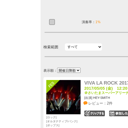
演奏率：
1%
検索範囲
表示順：
VIVA LA ROCK 201
2017/05/05 (金) 12:20
＠さいたまスーパーアリーナ 
[出演] HEY-SMITH
レビュー：2件
0
ロック
オルタナティブ/パンク
ポップス