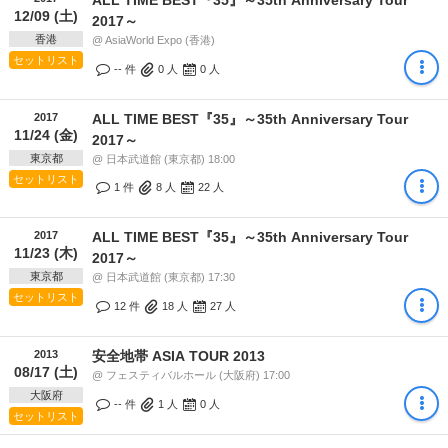
12/09 (土)
2017～
香港
@ AsiaWorld Expo (香港)
セットリスト
-- 件
0
人
0
人
2017
ALL TIME BEST『35』～35th Anniversary Tour
11/24 (金)
2017～
東京都
@ 日本武道館 (東京都) 18:00
セットリスト
1 件
8
人
22
人
2017
ALL TIME BEST『35』～35th Anniversary Tour
11/23 (木)
2017～
東京都
@ 日本武道館 (東京都) 17:30
セットリスト
12 件
18
人
27
人
2013
安全地帯 ASIA TOUR 2013
08/17 (土)
@ フェスティバルホール (大阪府) 17:00
大阪府
-- 件
1
人
0
人
セットリスト