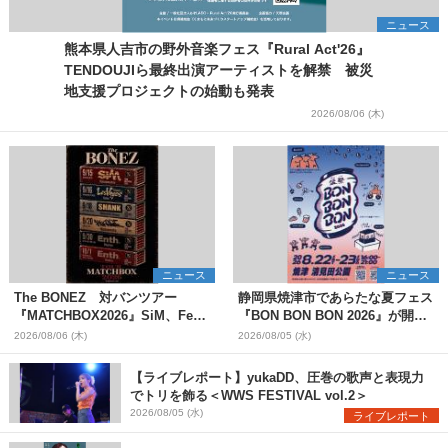
ニュース
熊本県人吉市の野外音楽フェス『Rural Act'26』
TENDOUJIら最終出演アーティストを解禁 被災
地支援プロジェクトの始動も発表
2026/08/06 (木)
ニュース
ニュース
The BONEZ 対バンツアー
静岡県焼津市であらたな夏フェス
『MATCHBOX2026』SiM、Fear,
『BON BON BON 2026』が開
and Loathing in Las Vegasら対
催 音楽ライブ×盆踊り×DJ×屋台
2026/08/06 (木)
2026/08/05 (水)
バンアーティストを一斉解禁
グルメ×ランタンナイトで彩る2日
間
【ライブレポート】yukaDD、圧巻の歌声と表現力
でトリを飾る＜WWS FESTIVAL vol.2＞
2026/08/05 (水)
ライブレポート