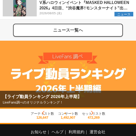
V系ハロウィンイベント『MASKED HALLOWEEN
2026』4日目、“渋谷魔界†モンスターナイト”出演6
組を発表
2026/08/05 (水)
ニュース
ニュース一覧へ
【ライブ動員ランキング 2026年上半期】
LiveFans調べのオリジナルランキング！
アーティスト数
コンサート数
セットリスト数
126,647
1,492,907
472,269
お知らせ
｜
ヘルプ
｜
利用規約
｜
運営会社