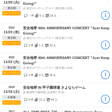
11/29 (火)
Going!"
東京都
@ 東京ガーデンシアター (東京都) 19:00
セットリスト
-- 件
0
人
10
人
2022
安全地帯 40th ANNIVERSARY CONCERT "Just Keep
11/23 (水)
Going!"
東京都
@ 東京ガーデンシアター (東京都) 17:00
セットリスト
1 件
1
人
13
人
2022
安全地帯 40th ANNIVERSARY CONCERT "Just Keep
11/22 (火)
Going!"
東京都
@ 東京ガーデンシアター (東京都) 19:00
セットリスト
1 件
3
人
16
人
2019
安全地帯 IN 甲子園球場 さよならゲーム
11/16 (土)
@ 阪神甲子園球場 (兵庫県) 15:00
兵庫県
5 件
12
人
40
人
セットリスト
2017
ALL TIME BEST『35』～35th Anniversary Tour