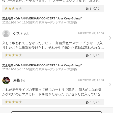
牧で一度見たことがあります。） ステージはシンプルで、LEDでは
なく、投射のスクリーンを使っていて、ライティングも90年代を少
3
0
し感じさせる、はっきりとした色使いで、私はすごく良かったです。
本編ではmcを挟まず、曲間の間もあまりなく進み、聞き心地がすご
安全地帯 40th ANNIVERSARY CONCERT "Just Keep Going!"
く良かった。 そしてツインドラムなんですね。コーラスも3人いて、
2022/11/30 (水) 18:00開演 @ 東京ガーデンシアター(東京都)
しっかりとサポートメンバーがついてました。 自分が小学生の頃、
トップテンでよく見た曲がたくさん演奏され、周りにいたおじさま、
おばさま方はたまらなかったのではないかと思います。 最初は大人
ゲスト
2025/12/31 (水) 06:30
さん
しく座ってましたが、スタンドも、じれったいの時は、周りは総立ち
でした。
久しく歌われてこなかったデビュー曲”萠黄色のスナップ”がセトリ入
りしたことに衝撃を受けたし、それを生で聴けた感動は忘れられな
い。特に2番に入る直前のヘイ！は凄い迫力だった。
0
0
安全地帯 40th ANNIVERSARY CONCERT "Just Keep Going!"
2022/11/30 (水) 18:00開演 @ 東京ガーデンシアター(東京都)
赤菱
2022/12/01 (木) 02:00
さん
これが周年ライブの王道って感じのセトリで満足。 個人的には曲数
が少ないのとマスカレードを聴きたかったけどセトリに入っていなか
ったのが残念。 それでも、周年ライブを謳っていて、セトリに新曲
6
0
を入れたり最新作のアルバム曲を入れたりするミュージシャンから比
べたら間違いなく潔の良いセトリだと思う。 周年ライブって言うの
はベタでいいのだと思うな。 自分の中では佐野元春の35周年、35曲