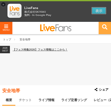
×
LiveFans
表示
株式会社SKIYAKI
無料 - In Google Play
MENU
2026
【フェス特集2026】フェス情報はここから！
04/27
トップ
安全地帯
2026
【ライブ動員ランキング】2026年上半期編発表！
07/28
2026
【フェス特集2026】フェス情報はここから！
04/27
2026
【ライブ動員ランキング】2026年上半期編発表！
07/28
シェア
安全地帯
概要
チケット
ライブ情報
ライブ定番ソング
レビュー（2