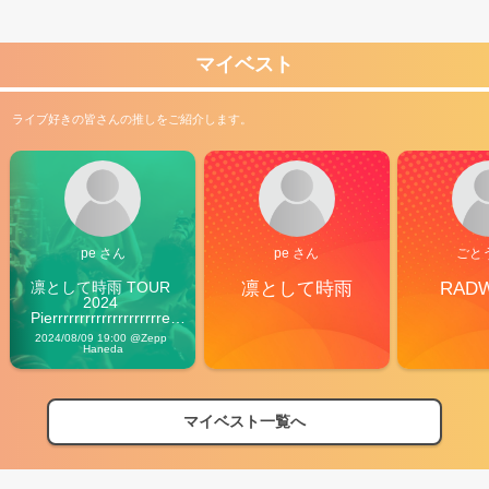
マイベスト
ライブ好きの皆さんの推しをご紹介します。
pe さん
pe さん
ごと
凛として時雨 TOUR 
凛として時雨
RAD
2024 
Pierrrrrrrrrrrrrrrrrrrre 
Vibes
2024/08/09 19:00 @Zepp 
Haneda
マイベスト一覧へ