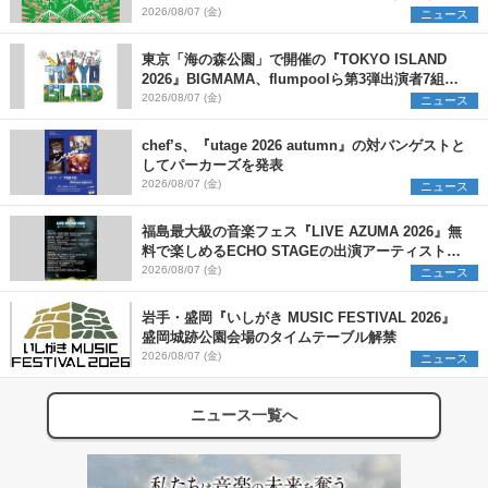
発表
2026/08/07 (金)
ニュース
東京「海の森公園」で開催の『TOKYO ISLAND
2026』BIGMAMA、flumpoolら第3弾出演者7組を
発表 ワークショップ・アート出展者を募集
2026/08/07 (金)
ニュース
chef’s、『utage 2026 autumn』の対バンゲストと
してパーカーズを発表
2026/08/07 (金)
ニュース
福島最大級の音楽フェス『LIVE AZUMA 2026』無
料で楽しめるECHO STAGEの出演アーティストを
発表
2026/08/07 (金)
ニュース
岩手・盛岡『いしがき MUSIC FESTIVAL 2026』
盛岡城跡公園会場のタイムテーブル解禁
2026/08/07 (金)
ニュース
ニュース一覧へ