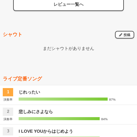
レビュー一覧へ
と2018年の椎名林檎に次いで安全地帯40周年がベスト3に入る周年ラ
イブだったな。 しつこいけど、曲数を20〜22曲くらいだったら完璧
だったかな。 4日前のラッキリのライブで熊木幸丸が25曲ぶっ続けで
歌い踊りまくっていたのに驚愕していたが、64歳の玉置浩二が17曲
まで、一切のMCがなく(途中一度インスト時に下がっだけど)歌い続
けたことにも驚愕。 大体、若いミュージシャンでも4〜5曲に1度は
シャウト
投稿
MCを挟んで呼吸を整えたりするもんだけど、あの年齢で100分を歌
い続ける喉と体力は感服するしかないし、シンガーとしての矜持を見
まだシャウトがありません
せつけてくれた気がした。 シンフォニーで観る玉置浩二にはなかっ
た凄みというものを感じさせてくれたようでもあった。 安全地帯と
いうバンドがあっての玉置浩二であり、また逆も然りで、この4人(dr
の田中はいなかったが5人)でこそのサウンドを生で聴けたことはラッ
キーだった。 サポートもツインドラム&パーカッションという、中々
観られることない編成で、サウンド的にはドゥービーブラザースやオ
ライブ定番ソング
ールマン・ブラザース・バンドのような深みと厚みがあり、生ドラム
なのに2つあることで複雑な拍子を出しているプレイは打ち込みさえ
じれったい
1
もドラム2台で簡単に出してしまうように感じた。 それと久々に
AMAZONSのコーラスを聴けたことや初めてトオミヨオを生で観られ
演奏率
87%
たことも個人的にはラッキーだった。 父親の須藤晃は僕らの世代か
らしたら、間違いなく知らず知らずの内に耳に入ってきていた名プロ
悲しみにさよなら
2
デューサーだったし、玉置浩二のプロデュースをしていたその子供の
演奏率
84%
プレイを、しかも安全地帯で観られるのは感慨深い。
I LOVE YOUからはじめよう
3