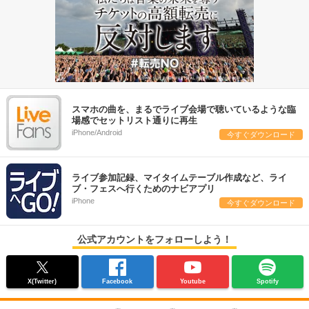
スマホの曲を、まるでライブ会場で聴いているような臨
場感でセットリスト通りに再生
iPhone/Android
今すぐダウンロード
ライブ参加記録、マイタイムテーブル作成など、ライ
ブ・フェスへ行くためのナビアプリ
iPhone
今すぐダウンロード
公式アカウントをフォローしよう！
X(Twitter)
Facebook
Youtube
Spotify