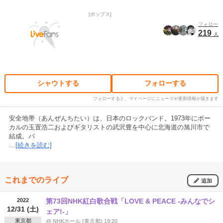
ポップス
フォロー
219
人
シャウトする
フォローする
フォローすると、マイページにニュースや更新情報が届きます
安全地帯（あんぜんちたい）は、日本のロックバンド。1973年にボー
カルの玉置浩二およびギタリストの武沢豊を中心に北海道の旭川市で
結成。バ
…
[続きを読む]
これまでのライブ
追加
2022
第73回NHK紅白歌合戦「LOVE & PEACE -みんなでシ
12/31 (土)
ェア!-」
東京都
@ NHKホール (東京都) 19:20