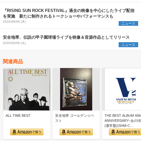
『RISING SUN ROCK FESTIVAL』過去の映像を中心にしたライブ配信
を実施 新たに制作されるトークショーやパフォーマンスも
2020/08/06 (木)
ニュース
安全地帯、伝説の甲子園球場ライブを映像＆音源作品としてリリース
2020/06/09 (火)
ニュース
関連商品
ALL TIME BEST
安全地帯 ゴールデン☆ベ
THE BEST ALBUM 40t
スト
ANNIVERSARY~あの
(通常盤)(SHM-C…