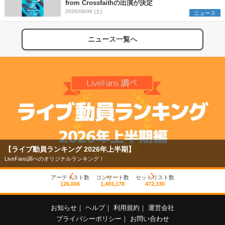
from Crossfaithの出演が決定
2026/08/08 (土)
ニュース
ニュース一覧へ
【ライブ動員ランキング 2026年上半期】
LiveFans調べのオリジナルランキング！
アーティスト数
コンサート数
セットリスト数
126,666
1,493,178
472,330
お知らせ
｜
ヘルプ
｜
利用規約
｜
運営会社
プライバシーポリシー
｜
お問い合わせ