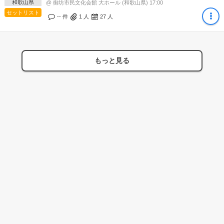
和歌山県
周年特別記念事業～
@ 御坊市民文化会館 大ホール (和歌山県) 17:00
セットリスト
-- 件
1
人
27
人
もっと見る