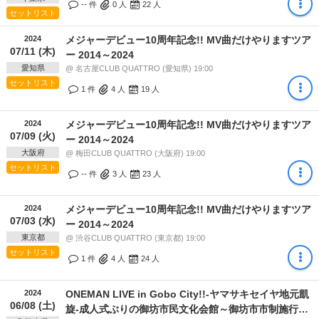
-- 件
0
人
22
人
セットリスト
2024
メジャーデビュー10周年記念!! MV曲だけやりますツア
07/11 (木)
ー 2014～2024
愛知県
@ 名古屋CLUB QUATTRO (愛知県) 19:00
セットリスト
1 件
4
人
19
人
2024
メジャーデビュー10周年記念!! MV曲だけやりますツア
07/09 (火)
ー 2014～2024
大阪府
@ 梅田CLUB QUATTRO (大阪府) 19:00
セットリスト
-- 件
3
人
23
人
2024
メジャーデビュー10周年記念!! MV曲だけやりますツア
07/03 (水)
ー 2014～2024
東京都
@ 渋谷CLUB QUATTRO (東京都) 19:00
セットリスト
1 件
4
人
24
人
2024
ONEMAN LIVE in Gobo City!!-ヤマサキセイヤ地元凱
06/08 (土)
旋-成⼈式ぶりの御坊市⺠⽂化会館～御坊市市制施⾏70