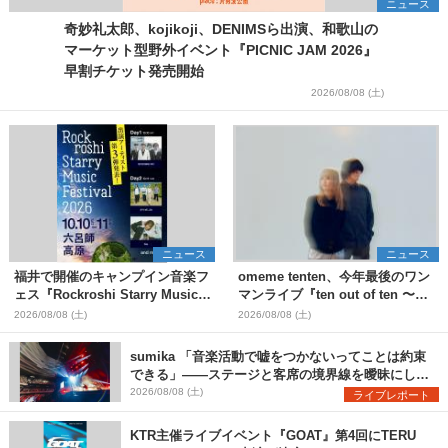
ニュース
奇妙礼太郎、kojikoji、DENIMSら出演、和歌山の
マーケット型野外イベント『PICNIC JAM 2026』
早割チケット発売開始
2026/08/08 (土)
ニュース
ニュース
福井で開催のキャンプイン音楽フ
omeme tenten、今年最後のワン
ェス『Rockroshi Starry Music
マンライブ『ten out of ten 〜
Festival 2026』第3弾出演者とし
one man〜』を11月に開催決定
2026/08/08 (土)
2026/08/08 (土)
てSCOOBIE DO、かりゆし58、
Reiを発表
sumika 「音楽活動で嘘をつかないってことは約束
できる」――ステージと客席の境界線を曖昧にし
た、ツアーファイナル武道館公演レポート
2026/08/08 (土)
ライブレポート
KTR主催ライブイベント『GOAT』第4回にTERU