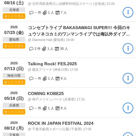
08/16 (土)
@ 石狩湾新港樽川ふ頭横野外特設ステージ (北海道) 21:00
北海道
-- 件
1
人
7
人
セットリスト
2025
コンセプトライブ BAKASAWAGI SUPER!!! 今回のキ
07/25 (金)
ュウソネコカミのワンマンライブでは俺以外ダイブ禁
愛知県
止、とは言いません
@ Diamond Hall (愛知県) 19:00
セットリスト
2 件
1
人
30
人
2025
Talking Rock! FES.2025
07/13 (日)
@ 横浜アリーナ (神奈川県) 17:00
神奈川県
-- 件
1
人
9
人
セットリスト
2025
COMING KOBE25
05/18 (日)
@ 神戸メリケンパーク (兵庫県) 17:10
兵庫県
-- 件
1
人
8
人
セットリスト
2024
ROCK IN JAPAN FESTIVAL 2024
08/12 (月)
@ 千葉市蘇我スポーツ公園 (千葉県) 17:05
千葉県