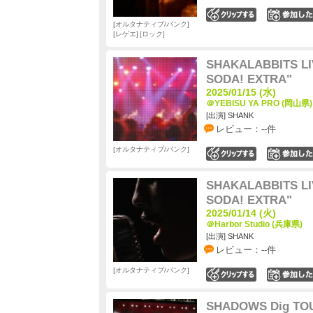
0
オルタナティブ/パンク
レゲエ
ロック
SHAKALABBITS LIV
SODA! EXTRA"
2025/01/15 (水)
＠YEBISU YA PRO (岡山県)
[出演] SHANK
レビュー：--件
オルタナティブ/パンク
0
SHAKALABBITS LIV
SODA! EXTRA"
2025/01/14 (火)
＠Harbor Studio (兵庫県)
[出演] SHANK
レビュー：--件
オルタナティブ/パンク
0
SHADOWS Dig TOU