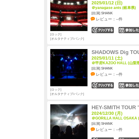
2025/01/12 (日)
＠yanagase ants (岐阜県)
[出演] SHANK
レビュー：--件
0
ロック
オルタナティブ/パンク
SHADOWS Dig TOU
2025/01/11 (土)
＠甲府KAZOO HALL (山梨県
[出演] SHANK
レビュー：--件
0
ロック
オルタナティブ/パンク
HEY-SMITH TOUR "
2024/12/30 (月)
＠GORILLA HALL OSAKA
[出演] SHANK
レビュー：--件