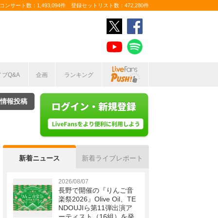
ンサート数：1,493,094件 登録セットリスト数：472,280件
イブQ&A
企画
ランキング
情報投稿
新着ニュース
新着ライブレポート
2026/08/07
長野で開催の『りんご音
楽祭2026』Olive Oil、TE
NDOUJIら第11弾出演ア
ーティスト（16組）を発