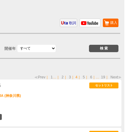
購入
歌詞
開催年
≪Prev
｜
1
…｜
2
｜
3
｜
4
｜
5
｜
6
｜…
19
｜
Next≫
5
セットリスト
AMA (神奈川県)
3