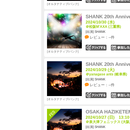
オルタナティブ/パンク
SHANK 20th Anniv
2024/10/30 (水)
＠松阪M'AXA (三重県)
[出演] SHANK
レビュー：--件
0
オルタナティブ/パンク
SHANK 20th Anniv
2024/10/29 (火)
＠yanagase ants (岐阜県)
[出演] SHANK
レビュー：--件
0
オルタナティブ/パンク
OSAKA HAZIKETEM
2024/10/27 (日) 13:10
＠泉大津フェニックス (大阪
[出演] SHANK