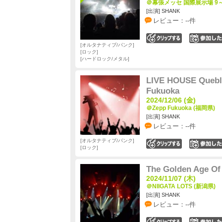
＠幕張メッセ 国際展示場 9～
[出演] SHANK
レビュー：--件
0
オルタナティブ/パンク
ロック
ハードロック/メタル
LIVE HOUSE Quebl
Fukuoka
2024/12/06 (金)
＠Zepp Fukuoka (福岡県)
[出演] SHANK
レビュー：--件
オルタナティブ/パンク
0
ロック
The Golden Age Of
2024/11/07 (木)
＠NIIGATA LOTS (新潟県)
[出演] SHANK
レビュー：--件
0