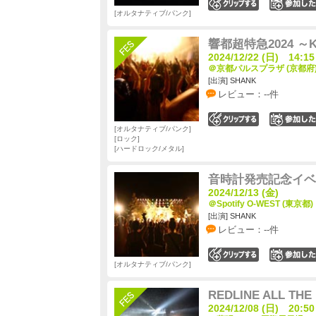
0
オルタナティブ/パンク
響都超特急2024 ～KY
2024/12/22 (日) 14:15
＠京都パルスプラザ (京都府
[出演] SHANK
レビュー：--件
0
オルタナティブ/パンク
ロック
ハードロック/メタル
音時計発売記念イベ
2024/12/13 (金)
＠Spotify O-WEST (東京都)
[出演] SHANK
レビュー：--件
0
オルタナティブ/パンク
REDLINE ALL THE
2024/12/08 (日) 20:50