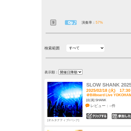
9
1曲目定番
演奏率：
57%
検索範囲
表示順：
SLOW SHANK 202
2025/02/18 (火) 17:30
＠Billboard Live YOKOH
[出演] SHANK
レビュー：--件
0
オルタナティブ/パンク