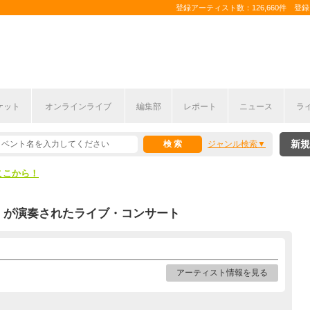
登録アーティスト数：126,660件 登録コ
ケット
オンラインライブ
編集部
レポート
ニュース
ラ
ここから！
新規
ジャンル検索
上半期編発表！
ここから！
上半期編発表！
が演奏されたライブ・コンサート
アーティスト情報を見る