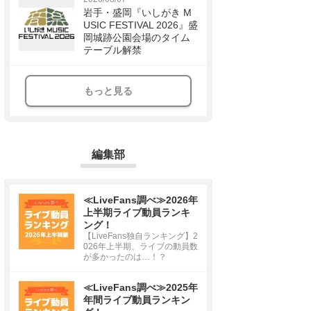
岩手・盛岡『いしがき M
USIC FESTIVAL 2026』盛
岡城跡公園会場のタイム
テーブル解禁
もっと見る
編集部
≪LiveFans調べ≫2026年
上半期ライブ動員ランキ
ング！
【LiveFans独自ランキング】2
026年上半期、ライブの動員数
が多かったのは…！？
≪LiveFans調べ≫2025年
年間ライブ動員ランキン