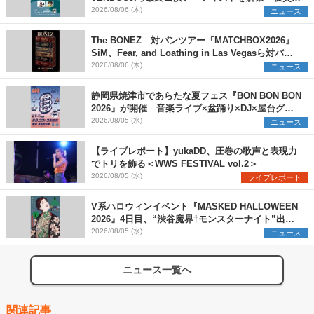
支援プロジェクトの始動も発表
2026/08/06 (木)
ニュース
The BONEZ 対バンツアー『MATCHBOX2026』
SiM、Fear, and Loathing in Las Vegasら対バン
アーティストを一斉解禁
2026/08/06 (木)
ニュース
静岡県焼津市であらたな夏フェス『BON BON BON
2026』が開催 音楽ライブ×盆踊り×DJ×屋台グル
メ×ランタンナイトで彩る2日間
2026/08/05 (水)
ニュース
【ライブレポート】yukaDD、圧巻の歌声と表現力
でトリを飾る＜WWS FESTIVAL vol.2＞
2026/08/05 (水)
ライブレポート
V系ハロウィンイベント『MASKED HALLOWEEN
2026』4日目、“渋谷魔界†モンスターナイト”出演6
組を発表
2026/08/05 (水)
ニュース
ニュース一覧へ
関連記事