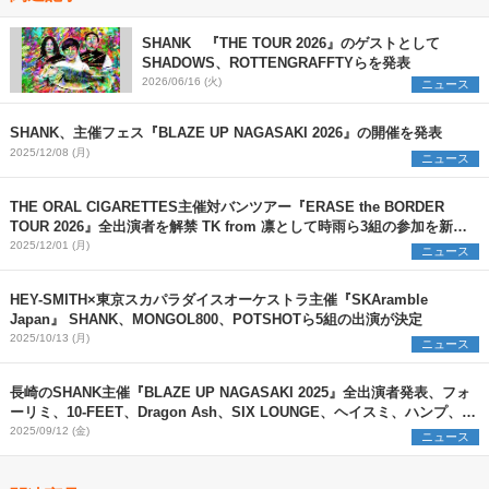
SHANK 『THE TOUR 2026』のゲストとして
SHADOWS、ROTTENGRAFFTYらを発表
2026/06/16 (火)
ニュース
SHANK、主催フェス『BLAZE UP NAGASAKI 2026』の開催を発表
2025/12/08 (月)
ニュース
THE ORAL CIGARETTES主催対バンツアー『ERASE the BORDER
TOUR 2026』全出演者を解禁 TK from 凛として時雨ら3組の参加を新た
に発表
2025/12/01 (月)
ニュース
HEY-SMITH×東京スカパラダイスオーケストラ主催『SKAramble
Japan』 SHANK、MONGOL800、POTSHOTら5組の出演が決定
2025/10/13 (月)
ニュース
長崎のSHANK主催『BLAZE UP NAGASAKI 2025』全出演者発表、フォ
ーリミ、10-FEET、Dragon Ash、SIX LOUNGE、ヘイスミ、ハンプ、
SiM、ビーバー出演決定
2025/09/12 (金)
ニュース