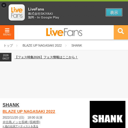
×
LiveFans
表示
株式会社SKIYAKI
無料 - In Google Play
MENU
2026
【フェス特集2026】フェス情報はここから！
04/27
トップ
BLAZE UP NAGASAKI 2022
SHANK
2026
【ライブ動員ランキング】2026年上半期編発表！
07/28
2026
【フェス特集2026】フェス情報はここから！
04/27
2026
【ライブ動員ランキング】2026年上半期編発表！
07/28
SHANK
BLAZE UP NAGASAKI 2022
2022/11/20 (日) 18:00 出演
＠出島メッセ長崎 (長崎県)
» 他の出演アーティストを見る