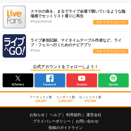
スマホの曲を、まるでライブ会場で聴いているような臨
場感でセットリスト通りに再生
iPhone/Android
今すぐダウンロード
ライブ参加記録、マイタイムテーブル作成など、ライ
ブ・フェスへ行くためのナビアプリ
iPhone
今すぐダウンロード
公式アカウントをフォローしよう！
X(Twitter)
Facebook
Youtube
Spotify
アーティスト数
コンサート数
セットリスト数
126,647
1,492,907
472,269
お知らせ
｜
ヘルプ
｜
利用規約
｜
運営会社
プライバシーポリシー
｜
お問い合わせ
投稿のガイドライン