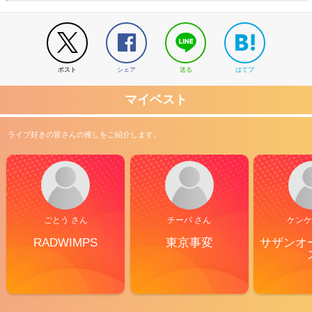
ポスト
シェア
送る
はてブ
マイベスト
ライブ好きの皆さんの推しをご紹介します。
ごとう さん
チーバ さん
ケンケ
RADWIMPS
東京事変
サザンオ