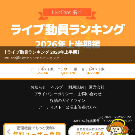
【ライブ動員ランキング 2026年上半期】
LiveFans調べのオリジナルランキング！
アーティスト数
コンサート数
セットリスト数
126,666
1,493,178
472,330
お知らせ
｜
ヘルプ
｜
利用規約
｜
運営会社
プライバシーポリシー
｜
お問い合わせ
投稿のガイドライン
アーティスト・公演主催者の方へ
(C) 2021- SKIYAKI Inc.
JASRAC許諾番号：9022255001Y45037