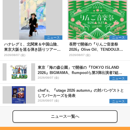
ニュース
ニュース
ハナレグミ、北関東＆中国山陰、
長野で開催の『りんご音楽祭
東京大阪を巡る弾き語りツアー10
2026』Olive Oil、TENDOUJIら
月より開催決定
第11弾出演アーティスト（16組）
2026/08/07 (金)
2026/08/07 (金)
を発表
東京「海の森公園」で開催の『TOKYO ISLAND
2026』BIGMAMA、flumpoolら第3弾出演者7組を
発表 ワークショップ・アート出展者を募集
2026/08/07 (金)
ニュース
chef’s、『utage 2026 autumn』の対バンゲストと
してパーカーズを発表
2026/08/07 (金)
ニュース
ニュース一覧へ