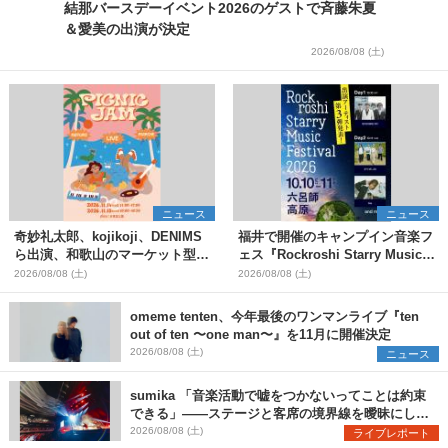
結那バースデーイベント2026のゲストで斉藤朱夏
＆愛美の出演が決定
2026/08/08 (土)
ニュース
ニュース
奇妙礼太郎、kojikoji、DENIMS
福井で開催のキャンプイン音楽フ
ら出演、和歌山のマーケット型野
ェス『Rockroshi Starry Music
外イベント『PICNIC JAM
Festival 2026』第3弾出演者とし
2026/08/08 (土)
2026/08/08 (土)
2026』早割チケット発売開始
てSCOOBIE DO、かりゆし58、
Reiを発表
omeme tenten、今年最後のワンマンライブ『ten
out of ten 〜one man〜』を11月に開催決定
2026/08/08 (土)
ニュース
sumika 「音楽活動で嘘をつかないってことは約束
できる」――ステージと客席の境界線を曖昧にし
た、ツアーファイナル武道館公演レポート
2026/08/08 (土)
ライブレポート