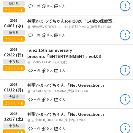
福岡県
-- 件
0
人
0
人
セットリスト
2026
神聖かまってちゃんtour2026「14歳の保健室」
04/01 (水)
@ HEAVEN'S ROCK さいたま新都心 VJ-3 (埼玉県) 19:00
埼玉県
-- 件
0
人
0
人
セットリスト
2026
huez 15th anniversary
02/22 (日)
presents「ENTERTAINMENT」vol.03
東京都
@ Spotify O-EAST (東京都)
セットリスト
-- 件
0
人
1
人
2026
神聖かまってちゃん 「Net Generation.」
01/12 (月)
@ GORILLA HALL OSAKA (大阪府) 17:00
大阪府
-- 件
0
人
0
人
セットリスト
2025
神聖かまってちゃん 「Net Generation.」
12/27 (土)
@ 恵比寿LIQUIDROOM (東京都) 17:00
東京都
-- 件
0
人
0
人
セットリスト