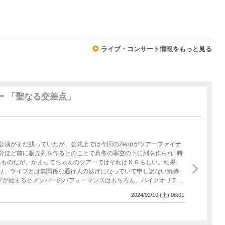
0
ライブ・コンサート情報をもっと見る
ー 「聖なる交差点」
公演がまだ残っていたが、公式上では今回のZeppがツアーファイナ
5分ほど前に販売列を作るとのことで真冬の寒空の下に列を作られ1時
るものだが、かまってちゃんのツアーではそれはＮＧらしい。結果、
ており、ライブとは無関係な通行人の妨げになっていて申し訳ない気持
ブが始まるとメンバーのパフォーマンスはもちろん、ハイクオリティ
柴さん、ゲストにGOMESSさんが登場し、普段のライブよりも花が
2024/02/10 (土) 08:01
バンドは有名になると曲が変わってしまうものだが、神聖かまってち