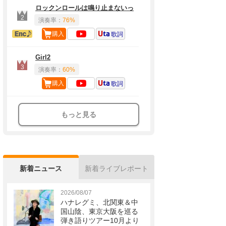
ロックンロールは鳴り止まないっ
2
演奏率：
76%
アンコール定番
購入
歌詞
Girl2
3
演奏率：
60%
購入
歌詞
もっと見る
新着ニュース
新着ライブレポート
2026/08/07
ハナレグミ、北関東＆中
国山陰、東京大阪を巡る
弾き語りツアー10月より