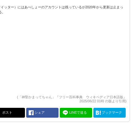
ツイッター）にはあべしょーのアカウントは残っているが2020年から更新は止まっ
る。
(「神聖かまってちゃん」『フリー百科事典 ウィキペディア日本語版』
2025/06/22 01時 の版より引用)
ポスト
シェア
LINEで送る
ブックマーク