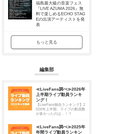
福島最大級の音楽フェス
『LIVE AZUMA 2026』無
料で楽しめるECHO STAG
Eの出演アーティストを発
表
もっと見る
編集部
≪LiveFans調べ≫2026年
上半期ライブ動員ランキ
ング！
【LiveFans独自ランキング】2
026年上半期、ライブの動員数
が多かったのは…！？
≪LiveFans調べ≫2025年
年間ライブ動員ランキン