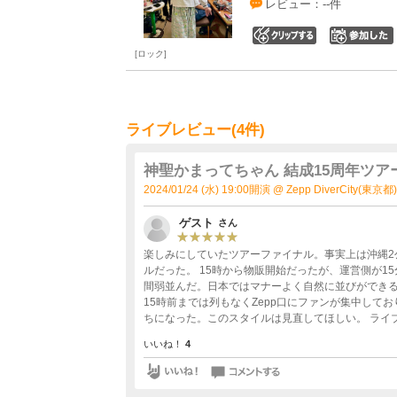
レビュー：--件
0
ロック
ライブレビュー(4件)
神聖かまってちゃん 結成15周年ツア
2024/01/24 (水) 19:00開演 @ Zepp DiverCity(東京都)
ゲスト
さん
楽しみにしていたツアーファイナル。事実上は沖縄2
ルだった。 15時から物販開始だったが、運営側が1
間弱並んだ。日本ではマナーよく自然に並びができ
15時前までは列もなくZepp口にファンが集中し
ちになった。このスタイルは見直してほしい。 ライ
ーな照明機器に圧倒された。 バイオリンサポートに
いいね！
4
添えられたステージにファイナル感を強く感じた。
ゃんにはいつまでも変わらぬ魂を貫いてほしい。