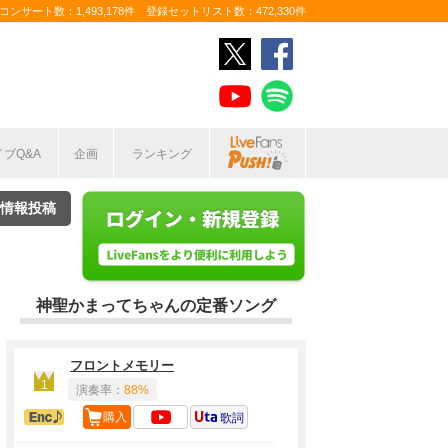
ンサート数：1,493,178件 登録セットリスト数：472,330件
イブQ&A
企画
ランキング
情報投稿
神聖かまってちゃんの定番ソング
フロントメモリー
1
演奏率：
88%
アンコール定番
購入
歌詞