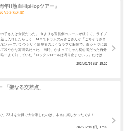
周年!!熱血HipHopツアー』
都宮 VJ-2(栃木県)
の子さんは金髪だった。 今よりも運営側のルールが緩くて、ライブ
に差し入れしたらしく、ＭＣでドラムのみさこさんが「ごちそうさま
シャツにハーフパンツという部屋着のようなラフな服装で、白シャツに醤
て和やかな雰囲気だった。 当時、かまってちゃん初心者だった自分
、唯一よく知っていた「ロックンロールは鳴り止まないっ」だけは盛
いうバンドか」と思った記憶がある。また、サポートメンバーのバイ
2024/01/28 (日) 15:20
ライブのときだけのバイオリンサポートなので当時は贅沢だったこと
年ライブの東京ファイナルに行ってきた。メンバーのパフォーマンス
れしくなった。
ー 「聖なる交差点」
で、23才を全員で大合唱したのは、本当に楽しかったです！
2023/12/10 (日) 17:02