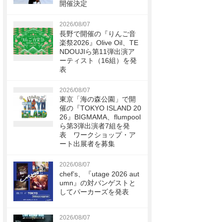
開催決定
2026/08/07
長野で開催の『りんご音
楽祭2026』Olive Oil、TE
NDOUJIら第11弾出演ア
ーティスト（16組）を発
表
2026/08/07
東京「海の森公園」で開
催の『TOKYO ISLAND 20
26』BIGMAMA、flumpool
ら第3弾出演者7組を発
表 ワークショップ・ア
ート出展者を募集
2026/08/07
chef’s、『utage 2026 aut
umn』の対バンゲストと
してパーカーズを発表
2026/08/07