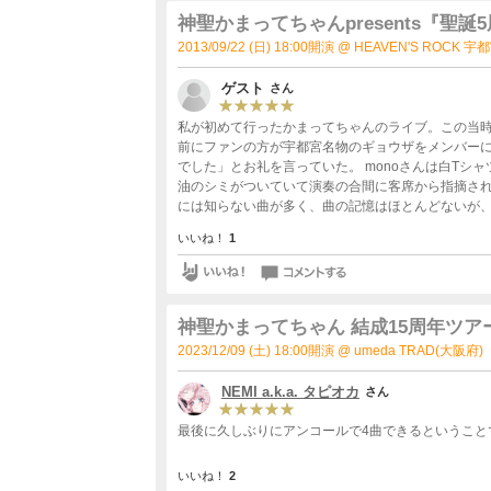
神聖かまってちゃんpresents『聖誕5
2013/09/22 (日) 18:00開演 @ HEAVEN'S ROCK 宇
ゲスト
さん
私が初めて行ったかまってちゃんのライブ。この当時
前にファンの方が宇都宮名物のギョウザをメンバー
でした」とお礼を言っていた。 monoさんは白T
油のシミがついていて演奏の合間に客席から指摘され
には知らない曲が多く、曲の記憶はほとんどないが
り上がれた記憶と、の子さんのダイブを見て「こう
いいね！
1
オリンの方はこの日２名いた。いまはスペシャルな
に気付く。 そんなこんなで月日は流れ、先日１５周
はこの頃と全然変わらないなーと思うと、とてもう
神聖かまってちゃん 結成15周年ツア
2023/12/09 (土) 18:00開演 @ umeda TRAD(大阪府)
NEMI a.k.a. タピオカ
さん
最後に久しぶりにアンコールで4曲できるということ
いいね！
2