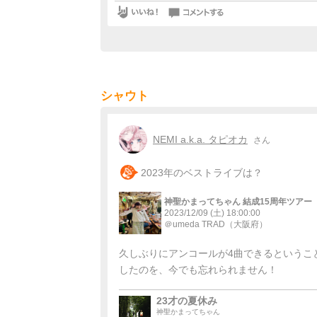
シャウト
NEMI a.k.a. タピオカ
さん
2023年のベストライブは？
神聖かまってちゃん 結成15周年ツアー
2023/12/09 (土)
18:00:00
＠umeda TRAD
（大阪府）
久しぶりにアンコールが4曲できるというこ
したのを、今でも忘れられません！
23才の夏休み
神聖かまってちゃん