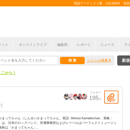
登録アーティスト数：126,666件 登録コ
ケット
オンラインライブ
編集部
レポート
ニュース
ラ
ここから！
新規
ジャンル検索
上半期編発表！
ここから！
上半期編発表！
フォロー
195
人
ク
まってちゃん（しんせいかまってちゃん、英語: Shinsei Kamattechan、英略：
C）は、日本のロックバンド。所属事務所およびレーベルはパーフェクトミュージッ
略称は「かまってちゃん」。