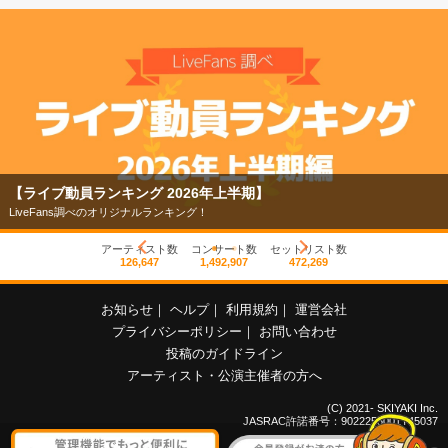
【ライブ動員ランキング 2026年上半期】
LiveFans調べのオリジナルランキング！
アーティスト数
コンサート数
セットリスト数
126,647
1,492,907
472,269
お知らせ
｜
ヘルプ
｜
利用規約
｜
運営会社
プライバシーポリシー
｜
お問い合わせ
投稿のガイドライン
アーティスト・公演主催者の方へ
(C) 2021- SKIYAKI Inc.
JASRAC許諾番号：9022255001Y45037