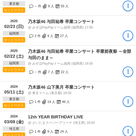
東京都
-- 件
9
人
55
人
セットリスト
2025
乃木坂46 与田祐希 卒業コンサート
02/23 (日)
@ みずほPayPayドーム福岡 (福岡県) 17:00
福岡県
2 件
9
人
27
人
セットリスト
2025
乃木坂46 与田祐希 卒業コンサート 卒業前夜祭 ～全部
02/22 (土)
与田のまま～
福岡県
@ みずほPayPayドーム福岡 (福岡県) 18:00
セットリスト
-- 件
7
人
22
人
2024
乃木坂46 山下美月 卒業コンサート
05/11 (土)
@ 東京ドーム (東京都) 18:00
東京都
1 件
14
人
46
人
セットリスト
2024
12th YEAR BIRTHDAY LIVE
03/08 (金)
@ さいたまスーパーアリーナ (埼玉県) 18:00
埼玉県
1 件
9
人
24
人
セットリスト