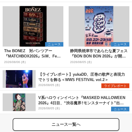
ニュース
ニュース
The BONEZ 対バンツアー
静岡県焼津市であらたな夏フェス
『MATCHBOX2026』SiM、Fear,
『BON BON BON 2026』が開
and Loathing in Las Vegasら対
催 音楽ライブ×盆踊り×DJ×屋台
2026/08/06 (木)
2026/08/05 (水)
バンアーティストを一斉解禁
グルメ×ランタンナイトで彩る2日
間
【ライブレポート】yukaDD、圧巻の歌声と表現力
でトリを飾る＜WWS FESTIVAL vol.2＞
2026/08/05 (水)
ライブレポート
V系ハロウィンイベント『MASKED HALLOWEEN
2026』4日目、“渋谷魔界†モンスターナイト”出演6
組を発表
2026/08/05 (水)
ニュース
ニュース一覧へ