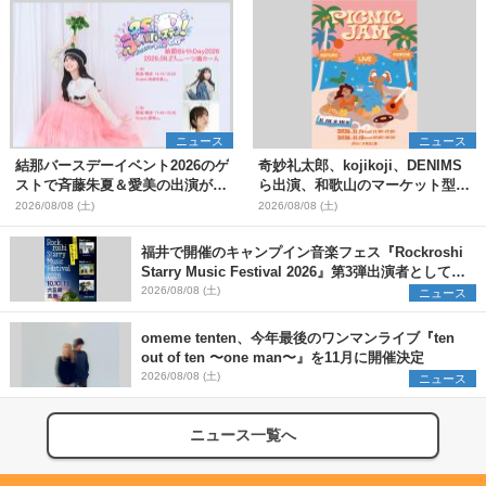
ニュース
ニュース
結那バースデーイベント2026のゲ
奇妙礼太郎、kojikoji、DENIMS
ストで斉藤朱夏＆愛美の出演が決
ら出演、和歌山のマーケット型野
定
外イベント『PICNIC JAM
2026/08/08 (土)
2026/08/08 (土)
2026』早割チケット発売開始
福井で開催のキャンプイン音楽フェス『Rockroshi
Starry Music Festival 2026』第3弾出演者として
SCOOBIE DO、かりゆし58、Reiを発表
2026/08/08 (土)
ニュース
omeme tenten、今年最後のワンマンライブ『ten
out of ten 〜one man〜』を11月に開催決定
2026/08/08 (土)
ニュース
ニュース一覧へ