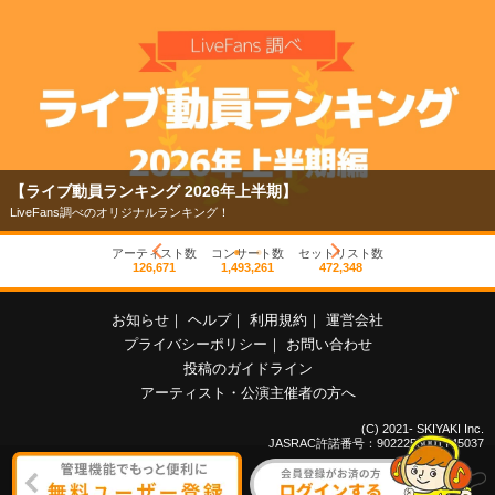
【ライブ動員ランキング 2026年上半期】
LiveFans調べのオリジナルランキング！
アーティスト数
コンサート数
セットリスト数
126,671
1,493,261
472,348
お知らせ
｜
ヘルプ
｜
利用規約
｜
運営会社
プライバシーポリシー
｜
お問い合わせ
投稿のガイドライン
アーティスト・公演主催者の方へ
(C) 2021- SKIYAKI Inc.
JASRAC許諾番号：9022255001Y45037