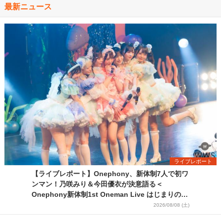
最新ニュース
ライブレポート
【ライブレポート】Onephony、新体制7人で初ワ
ンマン！乃咲みり＆今田優衣が決意語る＜
Onephony新体制1st Oneman Live はじまりの夏
＞
2026/08/08 (土)