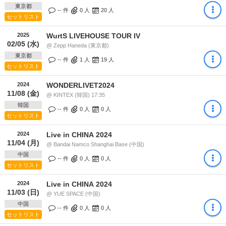
東京都
-- 件
0
人
20
人
セットリスト
2025
WurtS LIVEHOUSE TOUR IV
02/05 (水)
@ Zepp Haneda (東京都)
東京都
-- 件
1
人
19
人
セットリスト
2024
WONDERLIVET2024
11/08 (金)
@ KINTEX (韓国) 17:35
韓国
-- 件
0
人
0
人
セットリスト
2024
Live in CHINA 2024
11/04 (月)
@ Bandai Namco Shanghai Base (中国)
中国
-- 件
0
人
0
人
セットリスト
2024
Live in CHINA 2024
11/03 (日)
@ YUE SPACE (中国)
中国
-- 件
0
人
0
人
セットリスト