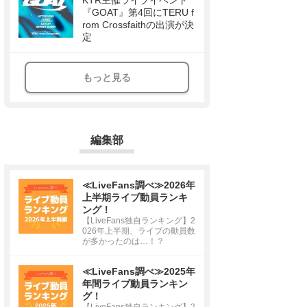
KTR主催ライブイベント
『GOAT』第4回にTERU f
rom Crossfaithの出演が決
定
もっと見る
編集部
≪LiveFans調べ≫2026年
上半期ライブ動員ランキ
ング！
【LiveFans独自ランキング】2
026年上半期、ライブの動員数
が多かったのは…！？
≪LiveFans調べ≫2025年
年間ライブ動員ランキン
グ！
【LiveFans独自ランキング】2