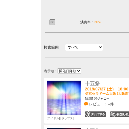
38
演奏率：
20%
検索範囲
表示順：
十五祭
2019/07/27 (土) 18:00
＠京セラドーム大阪 (大阪府
[出演] 関ジャニ∞
レビュー：--件
0
アイドル
ポップス