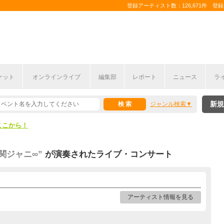
登録アーティスト数：126,671件 登録コ
ケット
オンラインライブ
編集部
レポート
ニュース
ラ
ここから！
新規
ジャンル検索
上半期編発表！
ここから！
上半期編発表！
/関ジャニ∞”
が演奏されたライブ・コンサート
アーティスト情報を見る