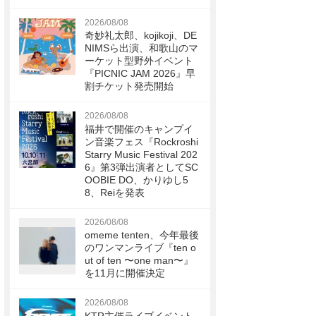
2026/08/08
奇妙礼太郎、kojikoji、DE
NIMSら出演、和歌山のマ
ーケット型野外イベント
『PICNIC JAM 2026』早
割チケット発売開始
2026/08/08
福井で開催のキャンプイ
ン音楽フェス『Rockroshi
Starry Music Festival 202
6』第3弾出演者としてSC
OOBIE DO、かりゆし5
8、Reiを発表
2026/08/08
omeme tenten、今年最後
のワンマンライブ『ten o
ut of ten 〜one man〜』
を11月に開催決定
2026/08/08