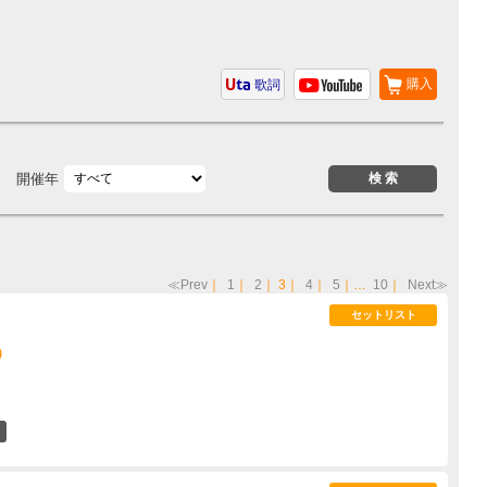
購入
歌詞
開催年
≪Prev
｜
1
｜
2
｜
3
｜
4
｜
5
｜…
10
｜
Next≫
セットリスト
)
46