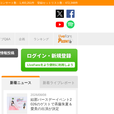
ンサート数：1,493,261件 登録セットリスト数：472,348件
イブQ&A
企画
ランキング
情報投稿
新着ニュース
新着ライブレポート
2026/08/08
結那バースデーイベント2
026のゲストで斉藤朱夏＆
愛美の出演が決定