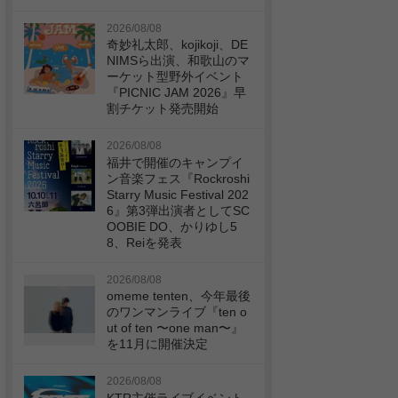
2026/08/08
奇妙礼太郎、kojikoji、DE
NIMSら出演、和歌山のマ
ーケット型野外イベント
『PICNIC JAM 2026』早
割チケット発売開始
2026/08/08
福井で開催のキャンプイ
ン音楽フェス『Rockroshi
Starry Music Festival 202
6』第3弾出演者としてSC
OOBIE DO、かりゆし5
8、Reiを発表
2026/08/08
omeme tenten、今年最後
のワンマンライブ『ten o
ut of ten 〜one man〜』
を11月に開催決定
2026/08/08