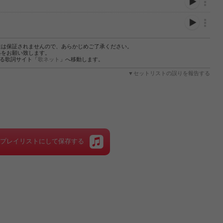
性は保証されませんので、あらかじめご了承ください。
絡をお願い致します。
する歌詞サイト「
歌ネット
」へ移動します。
▼セットリストの誤りを報告する
をプレイリストにして保存する