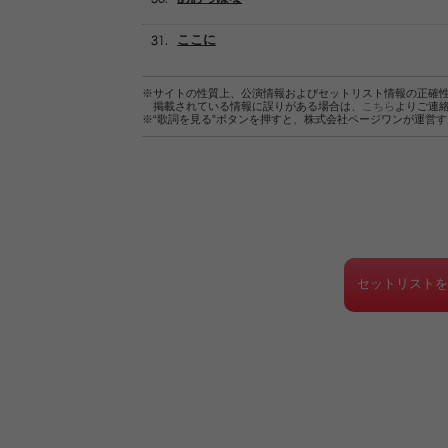
ここに
※サイトの性質上、公演情報およびセットリスト情報の正確
掲載されている情報に誤りがある場合は、
こちら
よりご連
※“歌詞を見る”ボタンを押すと、株式会社ページワンが運営
セットリスト