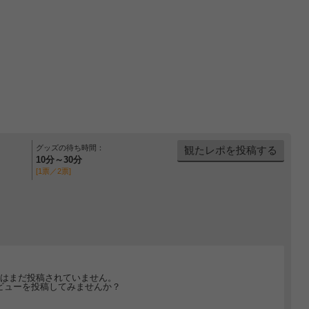
グッズの待ち時間：
観たレポを投稿する
10分～30分
[1票／2票]
はまだ投稿されていません。
ビューを投稿してみませんか？