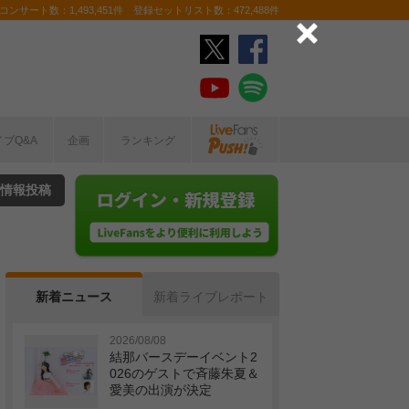
ンサート数：1,493,451件 登録セットリスト数：472,488件
イブQ&A
企画
ランキング
情報投稿
新着ニュース
新着ライブレポート
2026/08/08
結那バースデーイベント2
026のゲストで斉藤朱夏＆
愛美の出演が決定