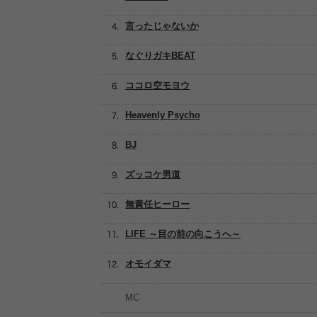
言ったじゃないか
なぐりガキBEAT
ココロ空モヨウ
Heavenly Psycho
BJ
ズッコケ男道
無責任ヒーロー
LIFE ～目の前の向こうへ～
オモイダマ
MC