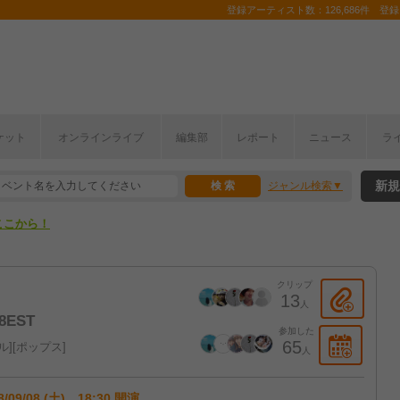
登録アーティスト数：126,686件 登録コ
ケット
オンラインライブ
編集部
レポート
ニュース
ラ
ここから！
新規
ジャンル検索
上半期編発表！
ここから！
上半期編発表！
クリップ
13
人
8EST
参加した
65
ル
ポップス
人
8/09/08 (土) 18:30 開演