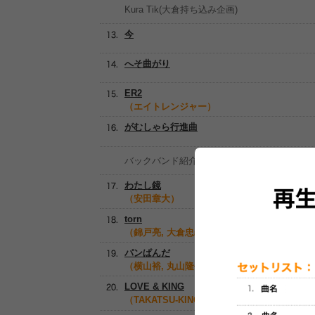
Kura Tik(大倉持ち込み企画)
今
へそ曲がり
ER2
（エイトレンジャー）
がむしゃら行進曲
バックバンド紹介
わたし鏡
（安田章大）
torn
（錦戸亮, 大倉忠義）
パンぱんだ
（横山裕, 丸山隆平）
LOVE & KING
（TAKATSU-KING feat.錦戸亮 大倉忠義）