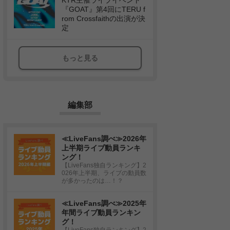
KTR主催ライブイベント
『GOAT』第4回にTERU f
rom Crossfaithの出演が決
定
もっと見る
編集部
≪LiveFans調べ≫2026年
上半期ライブ動員ランキ
ング！
【LiveFans独自ランキング】2
026年上半期、ライブの動員数
が多かったのは…！？
≪LiveFans調べ≫2025年
年間ライブ動員ランキン
グ！
【LiveFans独自ランキング】2