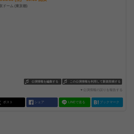
京ドーム (東京都)
公演情報を編集する
この公演情報を利用して新規投稿する
▼公演情報の誤りを報告する
ポスト
シェア
LINEで送る
ブックマーク