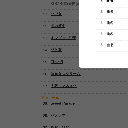
KING企画(安田持ち込み企画)
ひびき
涙の答え
キング オブ 男!
罪と夏
CloveR
前向きスクリーム!
大阪ロマネスク
アンコール：
Sweet Parade
パノラマ
あおっぱな