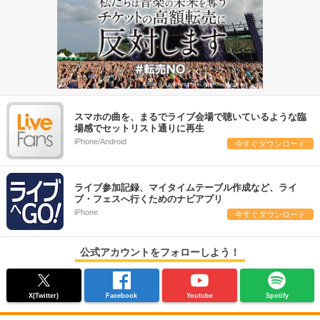
スマホの曲を、まるでライブ会場で聴いているような臨
場感でセットリスト通りに再生
iPhone/Android
今すぐダウンロード
ライブ参加記録、マイタイムテーブル作成など、ライ
ブ・フェスへ行くためのナビアプリ
iPhone
今すぐダウンロード
公式アカウントをフォローしよう！
X(Twitter)
Facebook
Youtube
Spotify