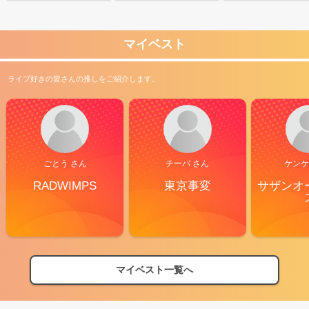
マイベスト
ライブ好きの皆さんの推しをご紹介します。
ごとう さん
チーバ さん
ケンケ
RADWIMPS
東京事変
サザンオ
マイベスト一覧へ