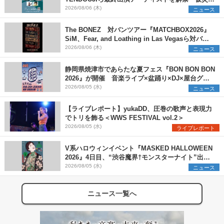
支援プロジェクトの始動も発表
2026/08/06 (木)
ニュース
The BONEZ 対バンツアー『MATCHBOX2026』
SiM、Fear, and Loathing in Las Vegasら対バン
アーティストを一斉解禁
2026/08/06 (木)
ニュース
静岡県焼津市であらたな夏フェス『BON BON BON
2026』が開催 音楽ライブ×盆踊り×DJ×屋台グル
メ×ランタンナイトで彩る2日間
2026/08/05 (水)
ニュース
【ライブレポート】yukaDD、圧巻の歌声と表現力
でトリを飾る＜WWS FESTIVAL vol.2＞
2026/08/05 (水)
ライブレポート
V系ハロウィンイベント『MASKED HALLOWEEN
2026』4日目、“渋谷魔界†モンスターナイト”出演6
組を発表
2026/08/05 (水)
ニュース
ニュース一覧へ