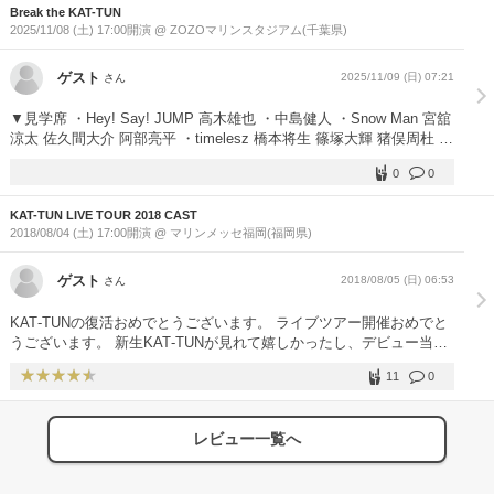
Break the KAT-TUN
2025/11/08 (土) 17:00開演 @ ZOZOマリンスタジアム(千葉県)
ゲスト
2025/11/09 (日) 07:21
さん
▼見学席 ・Hey! Say! JUMP 高木雄也 ・中島健人 ・Snow Man 宮舘
涼太 佐久間大介 阿部亮平 ・timelesz 橋本将生 篠塚大輝 猪俣周杜 ・
ふぉ〜ゆ〜 ・NEWS 加藤シゲアキ ・少年忍者 ・B&ZAI ・KEY TO
0
0
LIT ・A.B.C.Z 塚本僚一
KAT-TUN LIVE TOUR 2018 CAST
2018/08/04 (土) 17:00開演 @ マリンメッセ福岡(福岡県)
ゲスト
2018/08/05 (日) 06:53
さん
KAT‐TUNの復活おめでとうございます。 ライブツアー開催おめでと
うございます。 新生KAT‐TUNが見れて嬉しかったし、デビュー当時
のギラギラ感が半端なかった。 新アルバムからとシングル数曲ソロ
11
0
メドレーは最高だった。 Real Face#2はTVで見たことがあったがそ
れ以外のシングルも生まれ変わっていた。 まだまだツアーは続きま
すが、体調に気を付けて最後まで頑張って下さい。 一生ついていき
レビュー一覧へ
ます