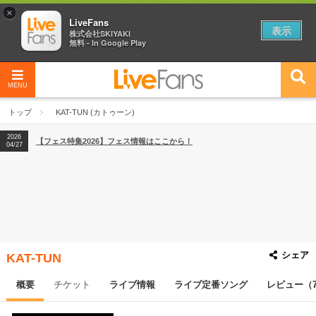
×
LiveFans
表示
株式会社SKIYAKI
無料 - In Google Play
MENU
2026
【フェス特集2026】フェス情報はここから！
04/27
トップ
KAT-TUN (カトゥーン)
2026
【ライブ動員ランキング】2026年上半期編発表！
07/28
2026
【フェス特集2026】フェス情報はここから！
04/27
2026
【ライブ動員ランキング】2026年上半期編発表！
07/28
シェア
KAT-TUN
概要
チケット
ライブ情報
ライブ定番ソング
レビュー（