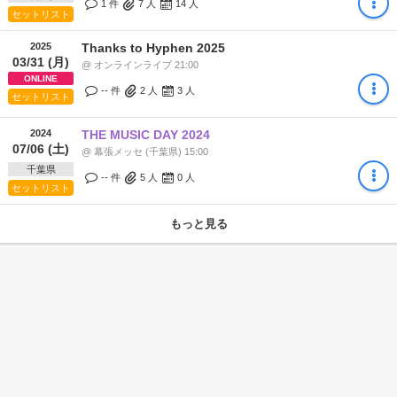
1 件
7
人
14
人
セットリスト
2025
Thanks to Hyphen 2025
03/31 (月)
@ オンラインライブ 21:00
ONLINE
-- 件
2
人
3
人
セットリスト
2024
THE MUSIC DAY 2024
07/06 (土)
@ 幕張メッセ (千葉県) 15:00
千葉県
-- 件
5
人
0
人
セットリスト
もっと見る