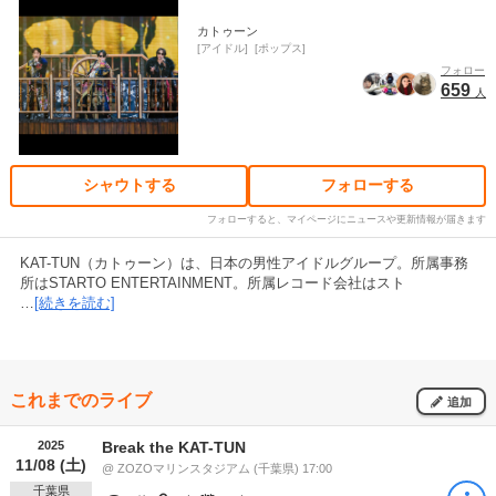
カトゥーン
アイドル
ポップス
フォロー
659
人
シャウトする
フォローする
フォローすると、マイページにニュースや更新情報が届きます
KAT-TUN（カトゥーン）は、日本の男性アイドルグループ。所属事務
所はSTARTO ENTERTAINMENT。所属レコード会社はスト
…
[続きを読む]
これまでのライブ
追加
2025
Break the KAT-TUN
11/08 (土)
@ ZOZOマリンスタジアム (千葉県) 17:00
千葉県