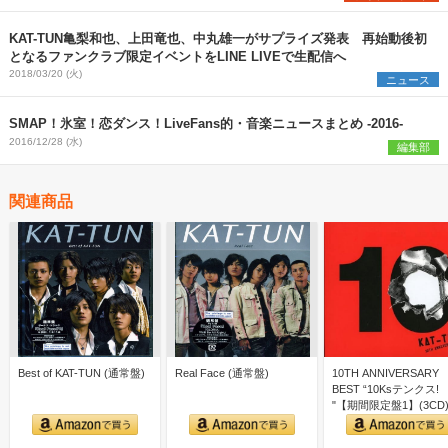
KAT-TUN亀梨和也、上田竜也、中丸雄一がサプライズ発表 再始動後初
となるファンクラブ限定イベントをLINE LIVEで生配信へ
2018/03/20 (火)
ニュース
SMAP！氷室！恋ダンス！LiveFans的・音楽ニュースまとめ -2016-
2016/12/28 (水)
編集部
関連商品
Best of KAT-TUN (通常盤)
Real Face (通常盤)
10TH ANNIVERSARY
BEST “10Ksテンクス!
"【期間限定盤1】(3CD