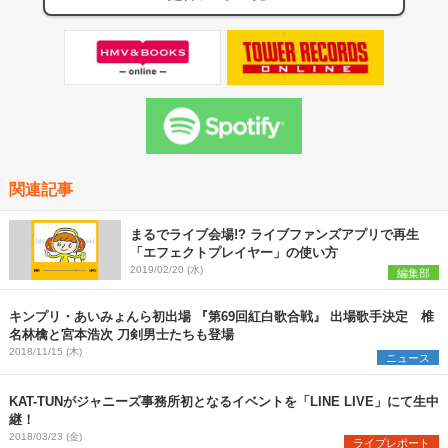
関連記事
まるでライブ会場!? ライブファンズアプリで再生
「エフェクトプレイヤー」の使い方
2019/02/20 (水)
編集部
キンプリ・あいみょんら初出場 『第69回紅白歌合戦』 出場歌手決定 椎
名林檎と宮本浩次 刀剣男士たちも登場
2018/11/15 (木)
ニュース
KAT-TUNがジャニーズ事務所初となるイベントを「LINE LIVE」にて生中
継！
2018/03/23 (金)
ライブレポート