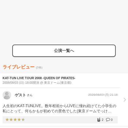
公演一覧へ
ライブレビュー
(7件)
KAT-TUN LIVE TOUR 2008 -QUEEN OF PIRATES-
2008/08/03 (日) 18:00開演 @ 東京ドーム(東京都)
ゲスト
2026/08/03 (月) 21:16
さん
人生初のKAT-TUNLIVE。数年程前からLIVEに憧れ続けてた小学生の
私にとって、何もかもが初めての景色でした(東京ドームでっけ
ぇ！)。ここからKAT-TUNLIVE参戦の歴史が始まりました。今でも
2
0
KAT-TUN担です。 KAT-TUNは最高。