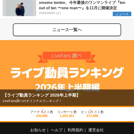
omeme tenten、今年最後のワンマンライブ『ten
out of ten 〜one man〜』を11月に開催決定
2026/08/08 (土)
ニュース
ニュース一覧へ
【ライブ動員ランキング 2026年上半期】
LiveFans調べのオリジナルランキング！
アーティスト数
コンサート数
セットリスト数
126,686
1,493,451
472,488
お知らせ
｜
ヘルプ
｜
利用規約
｜
運営会社