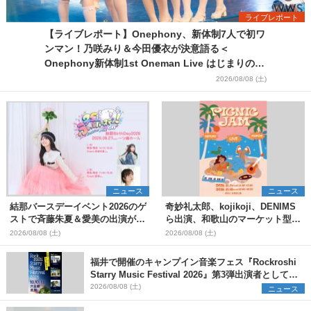
ライブレポート
【ライブレポート】Onephony、新体制7人で初ワ
ンマン！乃咲みり＆今田優衣が決意語る＜
Onephony新体制1st Oneman Live はじまりの夏
＞
2026/08/08 (土)
ニュース
ニュース
結那バースデーイベント2026のゲ
奇妙礼太郎、kojikoji、DENIMS
ストで斉藤朱夏＆愛美の出演が決
ら出演、和歌山のマーケット型野
定
外イベント『PICNIC JAM
2026/08/08 (土)
2026/08/08 (土)
2026』早割チケット発売開始
福井で開催のキャンプイン音楽フェス『Rockroshi
Starry Music Festival 2026』第3弾出演者として
SCOOBIE DO、かりゆし58、Reiを発表
2026/08/08 (土)
ニュース