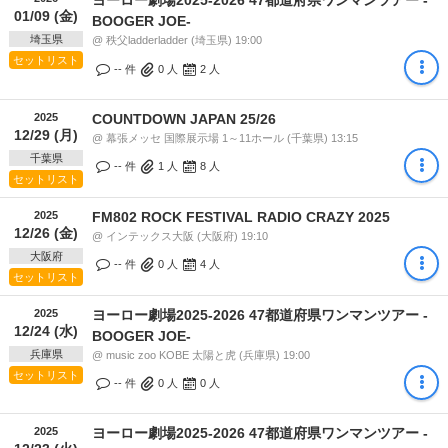
01/09 (金)
BOOGER JOE-
埼玉県
@ 秩父ladderladder (埼玉県) 19:00
セットリスト
-- 件
0
人
2
人
2025
COUNTDOWN JAPAN 25/26
12/29 (月)
@ 幕張メッセ 国際展示場 1～11ホール (千葉県) 13:15
千葉県
-- 件
1
人
8
人
セットリスト
2025
FM802 ROCK FESTIVAL RADIO CRAZY 2025
12/26 (金)
@ インテックス大阪 (大阪府) 19:10
大阪府
-- 件
0
人
4
人
セットリスト
2025
ヨーロー劇場2025-2026 47都道府県ワンマンツアー -
12/24 (水)
BOOGER JOE-
兵庫県
@ music zoo KOBE 太陽と虎 (兵庫県) 19:00
セットリスト
-- 件
0
人
0
人
2025
ヨーロー劇場2025-2026 47都道府県ワンマンツアー -