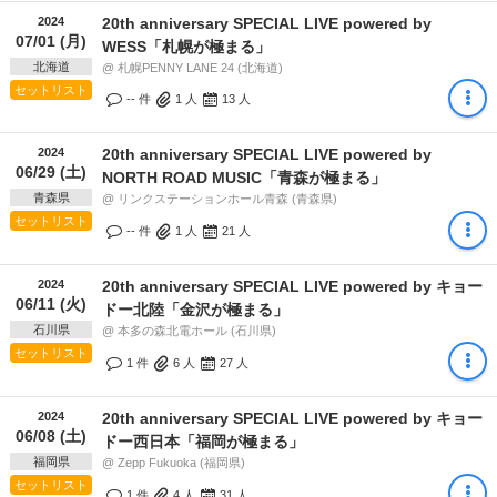
2024
20th anniversary SPECIAL LIVE powered by
07/01 (月)
WESS「札幌が極まる」
北海道
@ 札幌PENNY LANE 24 (北海道)
セットリスト
-- 件
1
人
13
人
2024
20th anniversary SPECIAL LIVE powered by
06/29 (土)
NORTH ROAD MUSIC「青森が極まる」
青森県
@ リンクステーションホール青森 (青森県)
セットリスト
-- 件
1
人
21
人
2024
20th anniversary SPECIAL LIVE powered by キョー
06/11 (火)
ドー北陸「金沢が極まる」
石川県
@ 本多の森北電ホール (石川県)
セットリスト
1 件
6
人
27
人
2024
20th anniversary SPECIAL LIVE powered by キョー
06/08 (土)
ドー西日本「福岡が極まる」
福岡県
@ Zepp Fukuoka (福岡県)
セットリスト
1 件
4
人
31
人