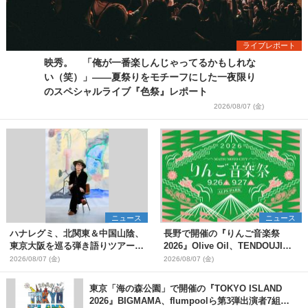
ライブレポート
映秀。 「俺が一番楽しんじゃってるかもしれな
い（笑）」――夏祭りをモチーフにした一夜限り
のスペシャルライブ『色祭』レポート
2026/08/07 (金)
ニュース
ニュース
ハナレグミ、北関東＆中国山陰、
長野で開催の『りんご音楽祭
東京大阪を巡る弾き語りツアー10
2026』Olive Oil、TENDOUJIら
月より開催決定
第11弾出演アーティスト（16組）
2026/08/07 (金)
2026/08/07 (金)
を発表
東京「海の森公園」で開催の『TOKYO ISLAND
2026』BIGMAMA、flumpoolら第3弾出演者7組を