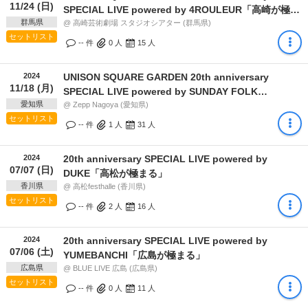
11/24 (日)
SPECIAL LIVE powered by 4ROULEUR「高崎が極ま
群馬県
る」
@ 高崎芸術劇場 スタジオシアター (群馬県)
セットリスト
-- 件
0
人
15
人
2024
UNISON SQUARE GARDEN 20th anniversary
11/18 (月)
SPECIAL LIVE powered by SUNDAY FOLK
愛知県
PROMOTION「名古屋が極まる」
@ Zepp Nagoya (愛知県)
セットリスト
-- 件
1
人
31
人
2024
20th anniversary SPECIAL LIVE powered by
07/07 (日)
DUKE「高松が極まる」
香川県
@ 高松festhalle (香川県)
セットリスト
-- 件
2
人
16
人
2024
20th anniversary SPECIAL LIVE powered by
07/06 (土)
YUMEBANCHI「広島が極まる」
広島県
@ BLUE LIVE 広島 (広島県)
セットリスト
-- 件
0
人
11
人