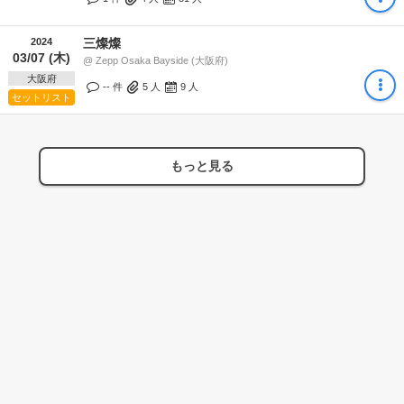
2024
三燦燦
03/07 (木)
@ Zepp Osaka Bayside (大阪府)
大阪府
-- 件
5
人
9
人
セットリスト
もっと見る