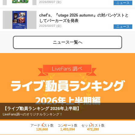
発表 ワークショップ・アート出展者を募集
2026/08/07 (金)
ニュース
chef’s、『utage 2026 autumn』の対バンゲストと
してパーカーズを発表
2026/08/07 (金)
ニュース
ニュース一覧へ
【ライブ動員ランキング 2026年上半期】
LiveFans調べのオリジナルランキング！
アーティスト数
コンサート数
セットリスト数
126,660
1,493,094
472,280